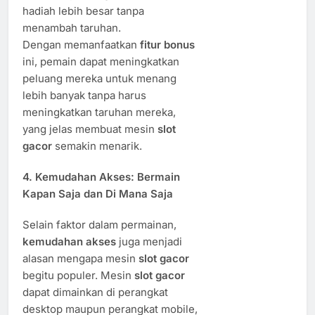
hadiah lebih besar tanpa
menambah taruhan.
Dengan memanfaatkan
fitur bonus
ini, pemain dapat meningkatkan
peluang mereka untuk menang
lebih banyak tanpa harus
meningkatkan taruhan mereka,
yang jelas membuat mesin
slot
gacor
semakin menarik.
4.
Kemudahan Akses: Bermain
Kapan Saja dan Di Mana Saja
Selain faktor dalam permainan,
kemudahan akses
juga menjadi
alasan mengapa mesin
slot gacor
begitu populer. Mesin
slot gacor
dapat dimainkan di perangkat
desktop maupun perangkat mobile,