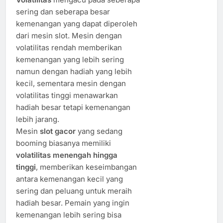
sering dan seberapa besar
kemenangan yang dapat diperoleh
dari mesin slot. Mesin dengan
volatilitas rendah memberikan
kemenangan yang lebih sering
namun dengan hadiah yang lebih
kecil, sementara mesin dengan
volatilitas tinggi menawarkan
hadiah besar tetapi kemenangan
lebih jarang.
Mesin
slot gacor
yang sedang
booming biasanya memiliki
volatilitas menengah hingga
tinggi
, memberikan keseimbangan
antara kemenangan kecil yang
sering dan peluang untuk meraih
hadiah besar. Pemain yang ingin
kemenangan lebih sering bisa