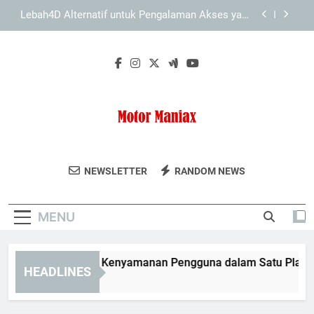
Skip
Tips Menjaga Privasi Saat Mengakses Slot
to
Lebah4D
content
LAE138 Login Anti Ribet untuk Aktivitas Digital
Harian
Slot Lebah4D dan Kenyamanan Pengguna dalam
Satu Platform Terpadu
Lebah4D Alternatif untuk Pengalaman Akses yang
Lebih Nyaman
Tips Menjaga Privasi Saat Mengakses Slot
Lebah4D
Motor Maniax
Bergabunglah Dengan Komunitas Pecinta
LAE138 Login Anti Ribet untuk Aktivitas Digital
NEWSLETTER
RANDOM NEWS
Harian
Motor Di Motor Maniax.
MENU
lot Lebah4D dan Kenyamanan Pengguna dalam Satu Platform 
HEADLINES
Months Ago