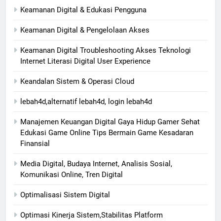
Keamanan Digital & Edukasi Pengguna
Keamanan Digital & Pengelolaan Akses
Keamanan Digital Troubleshooting Akses Teknologi
Internet Literasi Digital User Experience
Keandalan Sistem & Operasi Cloud
lebah4d,alternatif lebah4d, login lebah4d
Manajemen Keuangan Digital Gaya Hidup Gamer Sehat
Edukasi Game Online Tips Bermain Game Kesadaran
Finansial
Media Digital, Budaya Internet, Analisis Sosial,
Komunikasi Online, Tren Digital
Optimalisasi Sistem Digital
Optimasi Kinerja Sistem,Stabilitas Platform