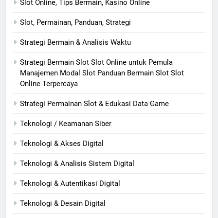
Slot Online, Tips Bermain, Kasino Online
Slot, Permainan, Panduan, Strategi
Strategi Bermain & Analisis Waktu
Strategi Bermain Slot Slot Online untuk Pemula
Manajemen Modal Slot Panduan Bermain Slot Slot
Online Terpercaya
Strategi Permainan Slot & Edukasi Data Game
Teknologi / Keamanan Siber
Teknologi & Akses Digital
Teknologi & Analisis Sistem Digital
Teknologi & Autentikasi Digital
Teknologi & Desain Digital