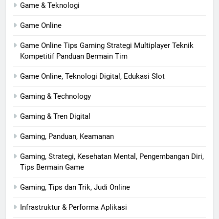
Game & Teknologi
Game Online
Game Online Tips Gaming Strategi Multiplayer Teknik
Kompetitif Panduan Bermain Tim
Game Online, Teknologi Digital, Edukasi Slot
Gaming & Technology
Gaming & Tren Digital
Gaming, Panduan, Keamanan
Gaming, Strategi, Kesehatan Mental, Pengembangan Diri,
Tips Bermain Game
Gaming, Tips dan Trik, Judi Online
Infrastruktur & Performa Aplikasi