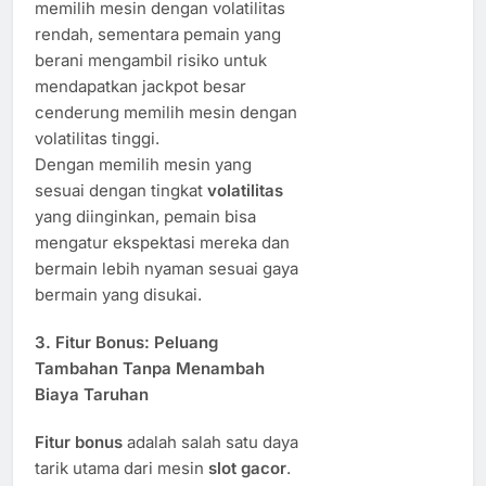
memilih mesin dengan volatilitas
rendah, sementara pemain yang
berani mengambil risiko untuk
mendapatkan jackpot besar
cenderung memilih mesin dengan
volatilitas tinggi.
Dengan memilih mesin yang
sesuai dengan tingkat
volatilitas
yang diinginkan, pemain bisa
mengatur ekspektasi mereka dan
bermain lebih nyaman sesuai gaya
bermain yang disukai.
3.
Fitur Bonus: Peluang
Tambahan Tanpa Menambah
Biaya Taruhan
Fitur bonus
adalah salah satu daya
tarik utama dari mesin
slot gacor
.