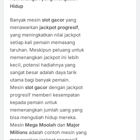
Hidup
Banyak mesin
slot gacor
yang
menawarkan
jackpot progresif
,
yang meningkatkan nilai jackpot
setiap kali pemain memasang
taruhan. Meskipun peluang untuk
memenangkan jackpot ini lebih
kecil, potensi hadiahnya yang
sangat besar adalah daya tarik
utama bagi banyak pemain.
Mesin
slot gacor
dengan jackpot
progresif memberi kesempatan
kepada pemain untuk
memenangkan jumlah uang yang
bisa mengubah hidup mereka.
Mesin
Mega Moolah
dan
Major
Millions
adalah contoh mesin yang
menawarkan jackpot progresif,