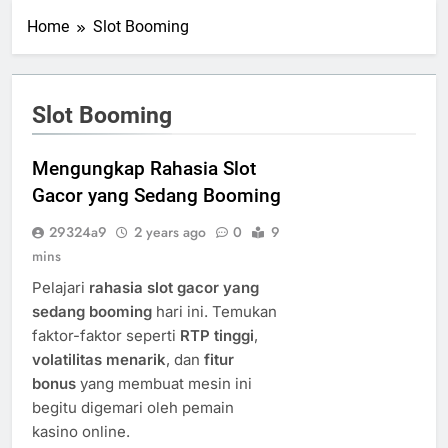
Home
Slot Booming
Slot Booming
Mengungkap Rahasia Slot
Gacor yang Sedang Booming
29324a9
2 years ago
0
9
mins
Pelajari
rahasia slot gacor yang
sedang booming
hari ini. Temukan
faktor-faktor seperti
RTP tinggi
,
volatilitas menarik
, dan
fitur
bonus
yang membuat mesin ini
begitu digemari oleh pemain
kasino online.