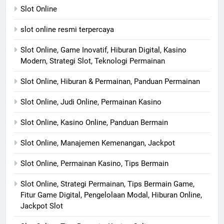
Slot Online
slot online resmi terpercaya
Slot Online, Game Inovatif, Hiburan Digital, Kasino
Modern, Strategi Slot, Teknologi Permainan
Slot Online, Hiburan & Permainan, Panduan Permainan
Slot Online, Judi Online, Permainan Kasino
Slot Online, Kasino Online, Panduan Bermain
Slot Online, Manajemen Kemenangan, Jackpot
Slot Online, Permainan Kasino, Tips Bermain
Slot Online, Strategi Permainan, Tips Bermain Game,
Fitur Game Digital, Pengelolaan Modal, Hiburan Online,
Jackpot Slot