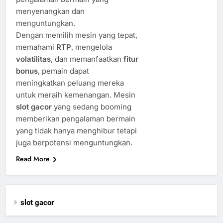
menyenangkan dan
menguntungkan.
Dengan memilih mesin yang tepat,
memahami
RTP
, mengelola
volatilitas
, dan memanfaatkan
fitur
bonus
, pemain dapat
meningkatkan peluang mereka
untuk meraih kemenangan. Mesin
slot gacor
yang sedang booming
memberikan pengalaman bermain
yang tidak hanya menghibur tetapi
juga berpotensi menguntungkan.
Read More
slot gacor