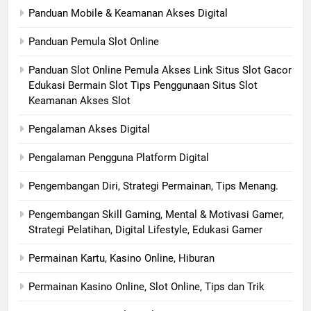
Panduan Mobile & Keamanan Akses Digital
Panduan Pemula Slot Online
Panduan Slot Online Pemula Akses Link Situs Slot Gacor
Edukasi Bermain Slot Tips Penggunaan Situs Slot
Keamanan Akses Slot
Pengalaman Akses Digital
Pengalaman Pengguna Platform Digital
Pengembangan Diri, Strategi Permainan, Tips Menang.
Pengembangan Skill Gaming, Mental & Motivasi Gamer,
Strategi Pelatihan, Digital Lifestyle, Edukasi Gamer
Permainan Kartu, Kasino Online, Hiburan
Permainan Kasino Online, Slot Online, Tips dan Trik