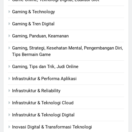
Gaming & Technology
Gaming & Tren Digital
Gaming, Panduan, Keamanan
Gaming, Strategi, Kesehatan Mental, Pengembangan Diri,
Tips Bermain Game
Gaming, Tips dan Trik, Judi Online
Infrastruktur & Performa Aplikasi
Infrastruktur & Reliability
Infrastruktur & Teknologi Cloud
Infrastruktur & Teknologi Digital
Inovasi Digital & Transformasi Teknologi