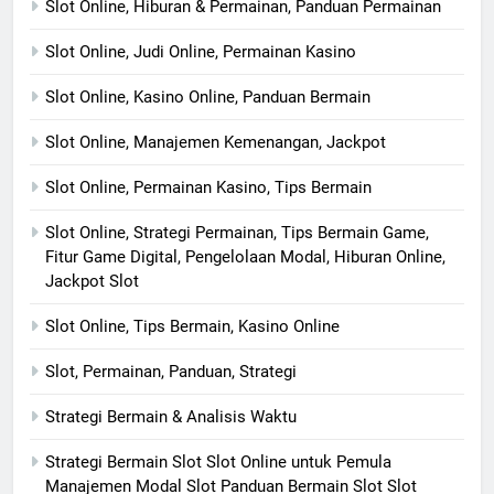
Slot Online, Hiburan & Permainan, Panduan Permainan
Slot Online, Judi Online, Permainan Kasino
Slot Online, Kasino Online, Panduan Bermain
Slot Online, Manajemen Kemenangan, Jackpot
Slot Online, Permainan Kasino, Tips Bermain
Slot Online, Strategi Permainan, Tips Bermain Game,
Fitur Game Digital, Pengelolaan Modal, Hiburan Online,
Jackpot Slot
Slot Online, Tips Bermain, Kasino Online
Slot, Permainan, Panduan, Strategi
Strategi Bermain & Analisis Waktu
Strategi Bermain Slot Slot Online untuk Pemula
Manajemen Modal Slot Panduan Bermain Slot Slot