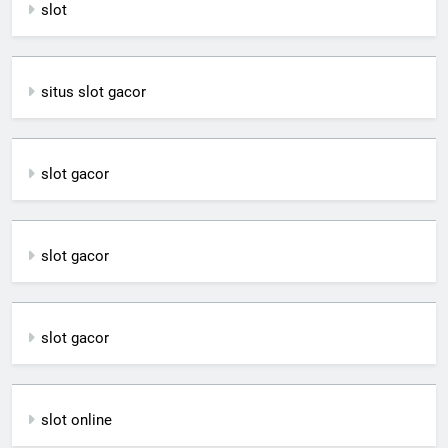
slot
situs slot gacor
slot gacor
slot gacor
slot gacor
slot online