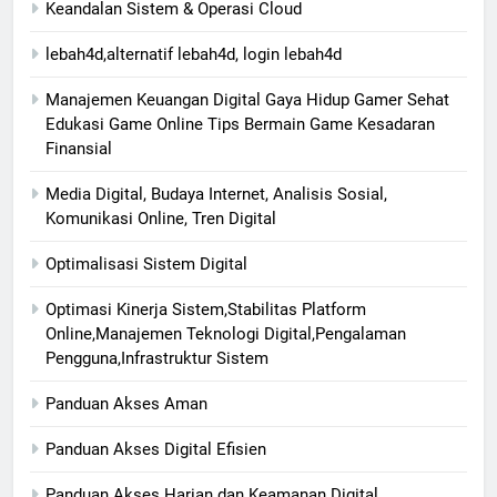
Keandalan Sistem & Operasi Cloud
lebah4d,alternatif lebah4d, login lebah4d
Manajemen Keuangan Digital Gaya Hidup Gamer Sehat
Edukasi Game Online Tips Bermain Game Kesadaran
Finansial
Media Digital, Budaya Internet, Analisis Sosial,
Komunikasi Online, Tren Digital
Optimalisasi Sistem Digital
Optimasi Kinerja Sistem,Stabilitas Platform
Online,Manajemen Teknologi Digital,Pengalaman
Pengguna,Infrastruktur Sistem
Panduan Akses Aman
Panduan Akses Digital Efisien
Panduan Akses Harian dan Keamanan Digital