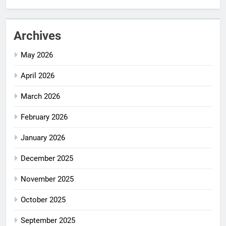
Archives
May 2026
April 2026
March 2026
February 2026
January 2026
December 2025
November 2025
October 2025
September 2025