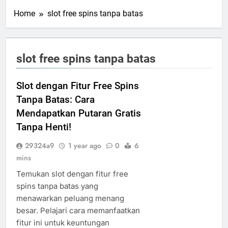
Home
slot free spins tanpa batas
slot free spins tanpa batas
Slot dengan Fitur Free Spins
Tanpa Batas: Cara
Mendapatkan Putaran Gratis
Tanpa Henti!
29324a9
1 year ago
0
6
mins
Temukan slot dengan fitur free
spins tanpa batas yang
menawarkan peluang menang
besar. Pelajari cara memanfaatkan
fitur ini untuk keuntungan