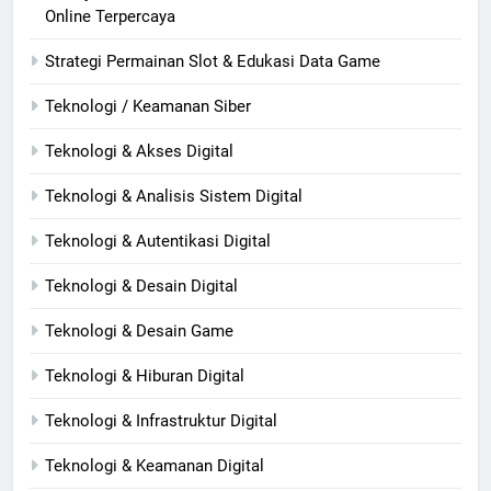
Online Terpercaya
Strategi Permainan Slot & Edukasi Data Game
Teknologi / Keamanan Siber
Teknologi & Akses Digital
Teknologi & Analisis Sistem Digital
Teknologi & Autentikasi Digital
Teknologi & Desain Digital
Teknologi & Desain Game
Teknologi & Hiburan Digital
Teknologi & Infrastruktur Digital
Teknologi & Keamanan Digital