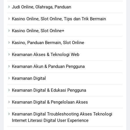
Judi Online, Olahraga, Panduan
Kasino Online, Slot Online, Tips dan Trik Bermain
Kasino Online, Slot Online+
Kasino, Panduan Bermain, Slot Online
Keamanan Akses & Teknologi Web
Keamanan Akun & Panduan Pengguna
Keamanan Digital
Keamanan Digital & Edukasi Pengguna
Keamanan Digital & Pengelolaan Akses
Keamanan Digital Troubleshooting Akses Teknologi
Internet Literasi Digital User Experience