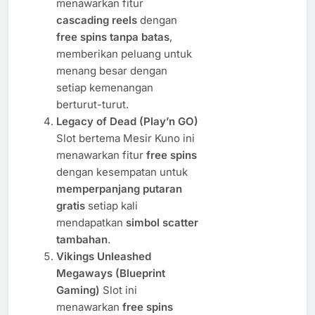
menawarkan fitur
cascading reels
dengan
free spins tanpa batas
,
memberikan peluang untuk
menang besar dengan
setiap kemenangan
berturut-turut.
Legacy of Dead (Play’n GO)
Slot bertema Mesir Kuno ini
menawarkan fitur
free spins
dengan kesempatan untuk
memperpanjang putaran
gratis
setiap kali
mendapatkan
simbol scatter
tambahan
.
Vikings Unleashed
Megaways (Blueprint
Gaming)
Slot ini
menawarkan
free spins