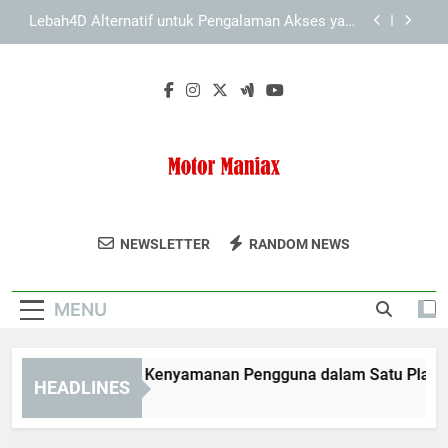
Skip
Tips Menjaga Privasi Saat Mengakses Slot
to
Lebah4D
content
LAE138 Login Anti Ribet untuk Aktivitas Digital
Harian
Slot Lebah4D dan Kenyamanan Pengguna dalam
Satu Platform Terpadu
Lebah4D Alternatif untuk Pengalaman Akses yang
Lebih Nyaman
Tips Menjaga Privasi Saat Mengakses Slot
Lebah4D
Motor Maniax
Bergabunglah Dengan Komunitas Pecinta
LAE138 Login Anti Ribet untuk Aktivitas Digital
NEWSLETTER
RANDOM NEWS
Harian
Motor Di Motor Maniax.
MENU
lot Lebah4D dan Kenyamanan Pengguna dalam Satu Platform 
HEADLINES
Months Ago