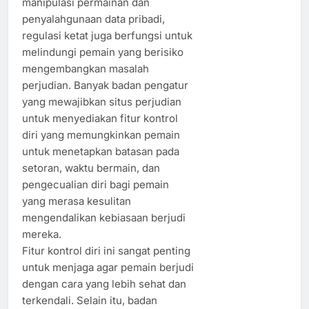
manipulasi permainan dan
penyalahgunaan data pribadi,
regulasi ketat juga berfungsi untuk
melindungi pemain yang berisiko
mengembangkan masalah
perjudian. Banyak badan pengatur
yang mewajibkan situs perjudian
untuk menyediakan fitur kontrol
diri yang memungkinkan pemain
untuk menetapkan batasan pada
setoran, waktu bermain, dan
pengecualian diri bagi pemain
yang merasa kesulitan
mengendalikan kebiasaan berjudi
mereka.
Fitur kontrol diri ini sangat penting
untuk menjaga agar pemain berjudi
dengan cara yang lebih sehat dan
terkendali. Selain itu, badan