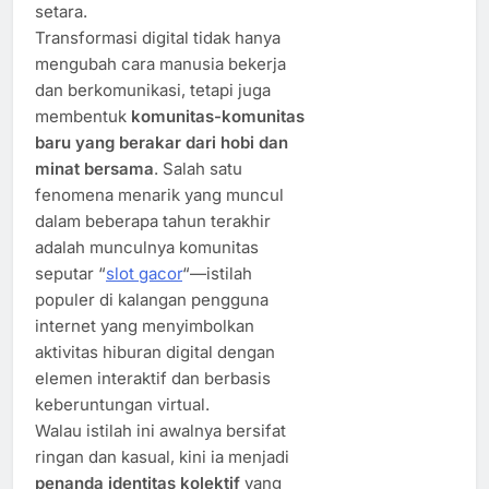
setara.
Transformasi digital tidak hanya
mengubah cara manusia bekerja
dan berkomunikasi, tetapi juga
membentuk
komunitas-komunitas
baru yang berakar dari hobi dan
minat bersama
. Salah satu
fenomena menarik yang muncul
dalam beberapa tahun terakhir
adalah munculnya komunitas
seputar “
slot gacor
“—istilah
populer di kalangan pengguna
internet yang menyimbolkan
aktivitas hiburan digital dengan
elemen interaktif dan berbasis
keberuntungan virtual.
Walau istilah ini awalnya bersifat
ringan dan kasual, kini ia menjadi
penanda identitas kolektif
yang