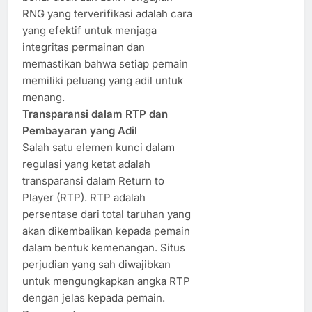
RNG yang terverifikasi adalah cara
yang efektif untuk menjaga
integritas permainan dan
memastikan bahwa setiap pemain
memiliki peluang yang adil untuk
menang.
Transparansi dalam RTP dan
Pembayaran yang Adil
Salah satu elemen kunci dalam
regulasi yang ketat adalah
transparansi dalam Return to
Player (RTP). RTP adalah
persentase dari total taruhan yang
akan dikembalikan kepada pemain
dalam bentuk kemenangan. Situs
perjudian yang sah diwajibkan
untuk mengungkapkan angka RTP
dengan jelas kepada pemain.