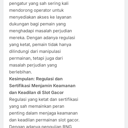
pengatur yang sah sering kali
mendorong operator untuk
menyediakan akses ke layanan
dukungan bagi pemain yang
menghadapi masalah perjudian
mereka. Dengan adanya regulasi
yang ketat, pemain tidak hanya
dilindungi dari manipulasi
permainan, tetapi juga dari
masalah perjudian yang
berlebihan.
Kesimpulan: Regulasi dan
Sertifikasi Menjamin Keamanan
dan Keadilan di Slot Gacor
Regulasi yang ketat dan sertifikasi
yang sah memainkan peran
penting dalam menjaga keamanan
dan keadilan permainan slot gacor.
Dengan adanya pengujian RNG