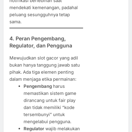
notifikasi berlebihan saat
mendekati kemenangan, padahal
peluang sesungguhnya tetap
sama.
4.
Peran Pengembang,
Regulator, dan Pengguna
Mewujudkan slot gacor yang adil
bukan hanya tanggung jawab satu
pihak. Ada tiga elemen penting
dalam menjaga etika permainan:
Pengembang
harus
memastikan sistem game
dirancang untuk fair play
dan tidak memiliki “kode
tersembunyi” untuk
mengelabui pengguna.
Regulator
wajib melakukan