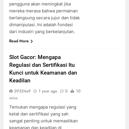
pengguna akan meningkat jika
mereka merasa bahwa permainan
berlangsung secara jujur dan tidak
dimanipulasi. Ini adalah fondasi
dari industri yang berkelanjutan.
Read More
Slot Gacor: Mengapa
Regulasi dan Sertifikasi Itu
Kunci untuk Keamanan dan
Keadilan
29324a9
1 year ago
0
10
mins
Temukan mengapa regulasi yang
ketat dan sertifikasi yang sah
sangat penting untuk memastikan
keamanan dan keadilan di