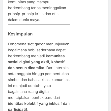
komunitas yang mampu
berkembang tanpa meninggalkan
prinsip-prinsip kritis dan etis
dalam dunia maya.
Kesimpulan
Fenomena slot gacor menunjukkan
bagaimana hobi sederhana dapat
berkembang menjadi
komunitas
sosial digital yang aktif, kohesif,
dan penuh dinamika
. Dari interaksi
antaranggota hingga pembentukan
simbol dan bahasa khas, komunitas
ini menjadi contoh nyata
bagaimana ruang digital
menciptakan bentuk baru dari
identitas kolektif yang inklusif dan
partisipatif
.