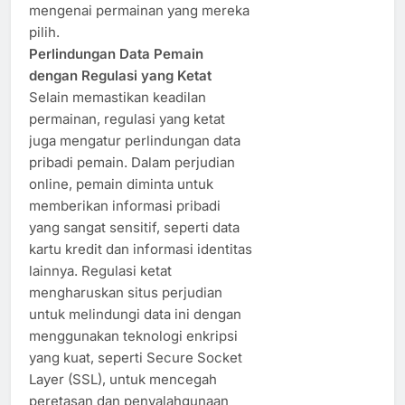
mengenai permainan yang mereka
pilih.
Perlindungan Data Pemain
dengan Regulasi yang Ketat
Selain memastikan keadilan
permainan, regulasi yang ketat
juga mengatur perlindungan data
pribadi pemain. Dalam perjudian
online, pemain diminta untuk
memberikan informasi pribadi
yang sangat sensitif, seperti data
kartu kredit dan informasi identitas
lainnya. Regulasi ketat
mengharuskan situs perjudian
untuk melindungi data ini dengan
menggunakan teknologi enkripsi
yang kuat, seperti Secure Socket
Layer (SSL), untuk mencegah
peretasan dan penyalahgunaan