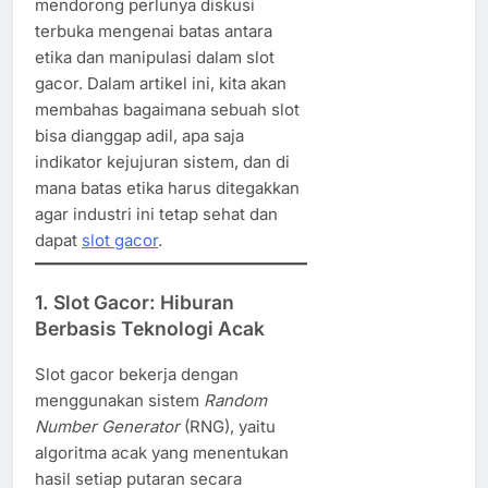
mendorong perlunya diskusi
terbuka mengenai batas antara
etika dan manipulasi dalam slot
gacor. Dalam artikel ini, kita akan
membahas bagaimana sebuah slot
bisa dianggap adil, apa saja
indikator kejujuran sistem, dan di
mana batas etika harus ditegakkan
agar industri ini tetap sehat dan
dapat
slot gacor
.
1.
Slot Gacor: Hiburan
Berbasis Teknologi Acak
Slot gacor bekerja dengan
menggunakan sistem
Random
Number Generator
(RNG), yaitu
algoritma acak yang menentukan
hasil setiap putaran secara