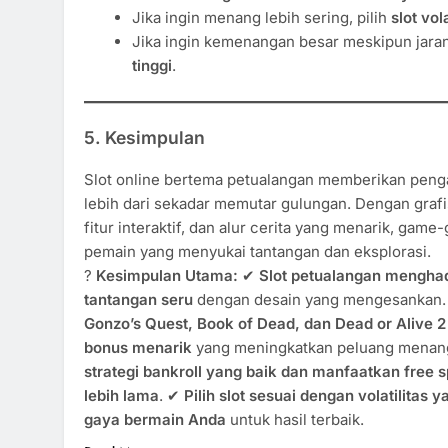
Jika ingin menang lebih sering, pilih
slot vol
Jika ingin kemenangan besar meskipun jaran
tinggi
.
5. Kesimpulan
Slot online bertema petualangan memberikan pen
lebih dari sekadar memutar gulungan. Dengan gra
fitur interaktif, dan alur cerita yang menarik, gam
pemain yang menyukai tantangan dan eksplorasi.
?
Kesimpulan Utama:
✔
Slot petualangan menghad
tantangan seru
dengan desain yang mengesankan
Gonzo’s Quest, Book of Dead, dan Dead or Alive 
bonus menarik
yang meningkatkan peluang menan
strategi bankroll yang baik dan manfaatkan free 
lebih lama
. ✔
Pilih slot sesuai dengan volatilitas
gaya bermain Anda
untuk hasil terbaik.