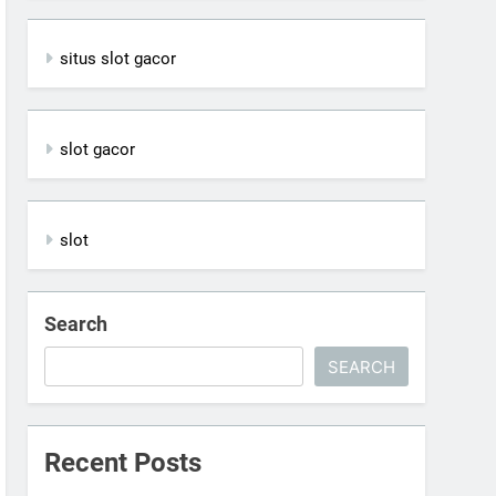
situs slot gacor
slot gacor
slot
Search
SEARCH
Recent Posts