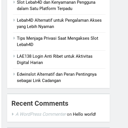
Slot Lebah4D dan Kenyamanan Pengguna
dalam Satu Platform Terpadu
Lebah4D Alternatif untuk Pengalaman Akses
yang Lebih Nyaman
Tips Menjaga Privasi Saat Mengakses Slot
Lebah4D
LAE138 Login Anti Ribet untuk Aktivitas
Digital Harian
Edwinslot Alternatif dan Peran Pentingnya
sebagai Link Cadangan
Recent Comments
A WordPress Commenter
on
Hello world!