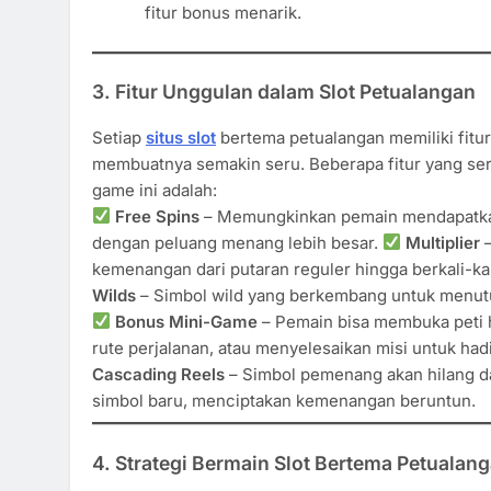
fitur bonus menarik.
3. Fitur Unggulan dalam Slot Petualangan
Setiap
situs slot
bertema petualangan memiliki fitur
membuatnya semakin seru. Beberapa fitur yang se
game ini adalah:
Free Spins
– Memungkinkan pemain mendapatkan
dengan peluang menang lebih besar.
Multiplier
–
kemenangan dari putaran reguler hingga berkali-kali
Wilds
– Simbol wild yang berkembang untuk menutu
Bonus Mini-Game
– Pemain bisa membuka peti h
rute perjalanan, atau menyelesaikan misi untuk had
Cascading Reels
– Simbol pemenang akan hilang da
simbol baru, menciptakan kemenangan beruntun.
4. Strategi Bermain Slot Bertema Petualan