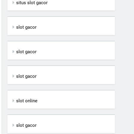
situs slot gacor
slot gacor
slot gacor
slot gacor
slot online
slot gacor