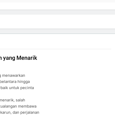
n yang Menarik
ng menawarkan
belantara hingga
rbaik untuk pecinta
menarik, salah
petualangan membawa
 karun, dan perjalanan