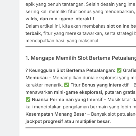
epik yang penuh tantangan. Selain desain yang imer
sering kali memiliki fitur bonus yang mendebarkan,
wilds, dan mini-game interaktif
.
Dalam artikel ini, kita akan membahas
slot online 
terbaik
, fitur yang mereka tawarkan, serta strategi
mendapatkan hasil yang maksimal.
1. Mengapa Memilih Slot Bertema Petualan
?
Keunggulan Slot Bertema Petualangan:
Grafi
Memukau
– Menampilkan dunia eksplorasi yang 
karakter menarik.
Fitur Bonus yang Interaktif
– 
menawarkan
mini-game eksplorasi, putaran gratis
Nuansa Permainan yang Imersif
– Musik latar d
kali menciptakan pengalaman bermain yang lebih
Kesempatan Menang Besar
– Banyak slot petual
jackpot progresif atau multiplier besar
.