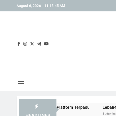
Skip
August 6, 2026
11:15:46 AM
to
content
Mot
Bergabung
gguna dalam Satu Platform Terpadu
Lebah4D Alternati
3 Months Ago
HEADLINES