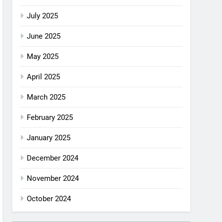
July 2025
June 2025
May 2025
April 2025
March 2025
February 2025
January 2025
December 2024
November 2024
October 2024