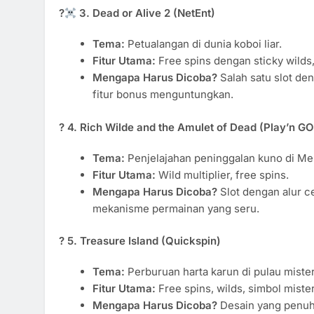
?‍
3. Dead or Alive 2 (NetEnt)
Tema:
Petualangan di dunia koboi liar.
Fitur Utama:
Free spins dengan sticky wilds,
Mengapa Harus Dicoba?
Salah satu slot de
fitur bonus menguntungkan.
?
4. Rich Wilde and the Amulet of Dead (Play’n GO
Tema:
Penjelajahan peninggalan kuno di Mes
Fitur Utama:
Wild multiplier, free spins.
Mengapa Harus Dicoba?
Slot dengan alur c
mekanisme permainan yang seru.
?
5. Treasure Island (Quickspin)
Tema:
Perburuan harta karun di pulau mister
Fitur Utama:
Free spins, wilds, simbol mister
Mengapa Harus Dicoba?
Desain yang penuh