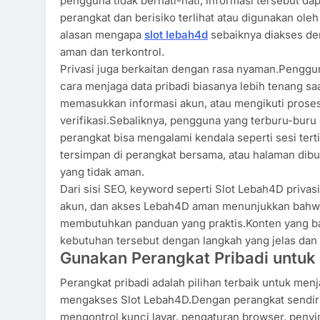
pengguna tidak berhati-hati, informasi tersebut dap
perangkat dan berisiko terlihat atau digunakan oleh 
alasan mengapa
slot lebah4d
sebaiknya diakses de
aman dan terkontrol.
Privasi juga berkaitan dengan rasa nyaman.Peng
cara menjaga data pribadi biasanya lebih tenang 
memasukkan informasi akun, atau mengikuti prose
verifikasi.Sebaliknya, pengguna yang terburu-buru
perangkat bisa mengalami kendala seperti sesi terti
tersimpan di perangkat bersama, atau halaman dibu
yang tidak aman.
Dari sisi SEO, keyword seperti Slot Lebah4D priva
akun, dan akses Lebah4D aman menunjukkan bah
membutuhkan panduan yang praktis.Konten yang b
kebutuhan tersebut dengan langkah yang jelas dan
Gunakan Perangkat Pribadi untuk
Perangkat pribadi adalah pilihan terbaik untuk menj
mengakses Slot Lebah4D.Dengan perangkat sendir
mengontrol kunci layar, pengaturan browser, penyi