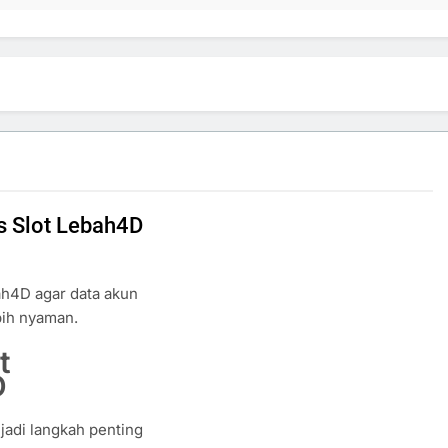
s Slot Lebah4D
ah4D agar data akun
bih nyaman.
t
D
adi langkah penting