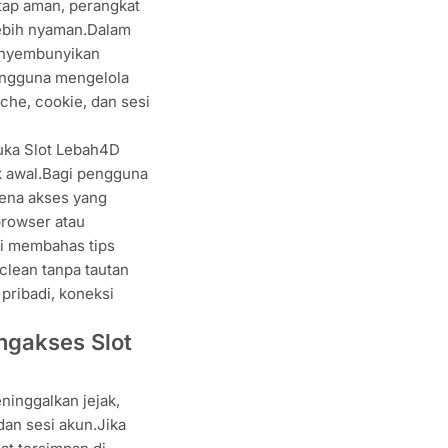
tap aman, perangkat
 lebih nyaman.Dalam
menyembunyikan
pengguna mengelola
ache, cookie, dan sesi
uka Slot Lebah4D
k awal.Bagi pengguna
rena akses yang
browser atau
ini membahas tips
 clean tanpa tautan
pribadi, koneksi
ngakses Slot
eninggalkan jejak,
dan sesi akun.Jika