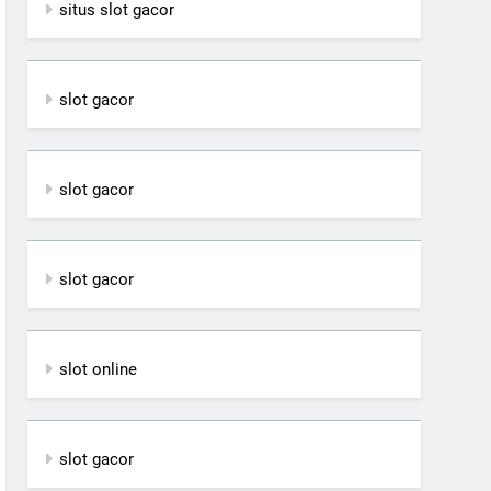
situs slot gacor
slot gacor
slot gacor
slot gacor
slot online
slot gacor