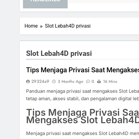
Home
Slot Lebah4D privasi
Slot Lebah4D privasi
Tips Menjaga Privasi Saat Mengakse
29324a9
3 Months Ago
0
16 Mins
Panduan menjaga privasi saat mengakses Slot Leb
tetap aman, akses stabil, dan pengalaman digital le
Tips Menjaga Privasi Saa
Mengakses Slot Lebah4
Menjaga privasi saat mengakses Slot Lebah4D menj