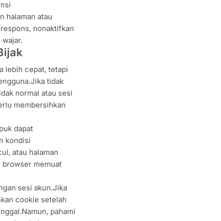
nsi
n halaman atau
erespons, nonaktifkan
 wajar.
Bijak
lebih cepat, tetapi
pengguna.Jika tidak
idak normal atau sesi
perlu membersihkan
puk dapat
n kondisi
ncul, atau halaman
u browser memuat
ngan sesi akun.Jika
kan cookie setelah
tinggal.Namun, pahami