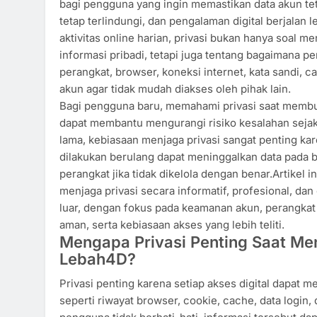
bagi pengguna yang ingin memastikan data akun te
tetap terlindungi, dan pengalaman digital berjalan
aktivitas online harian, privasi bukan hanya soal 
informasi pribadi, tetapi juga tentang bagaimana 
perangkat, browser, koneksi internet, kata sandi, c
akun agar tidak mudah diakses oleh pihak lain.
Bagi pengguna baru, memahami privasi saat memb
dapat membantu mengurangi risiko kesalahan seja
lama, kebiasaan menjaga privasi sangat penting ka
dilakukan berulang dapat meninggalkan data pada 
perangkat jika tidak dikelola dengan benar.Artikel 
menjaga privasi secara informatif, profesional, dan
luar, dengan fokus pada keamanan akun, perangkat 
aman, serta kebiasaan akses yang lebih teliti.
Mengapa Privasi Penting Saat Me
Lebah4D?
Privasi penting karena setiap akses digital dapat m
seperti riwayat browser, cookie, cache, data login, 