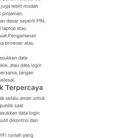
i juga lebih mudah
 pinjaman.
n dasar seperti PIN,
i laptop atau
 kuat.Pengamanan
a browser atau
asukkan data
ie, atau data login
bersama, jangan
elesai.
ak Terpercaya
idak selalu aman untuk
ublik saat
asukkan data login
sulit dikontrol dan
WiFi rumah yang