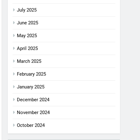
July 2025
June 2025
May 2025
April 2025
March 2025
February 2025
January 2025
December 2024
November 2024
October 2024