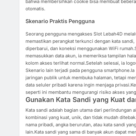
bahwa membersihkan cookie bisa membuat bebera
otomatis.
Skenario Praktis Pengguna
Seorang pengguna mengakses Slot Lebah4D melalui 
memastikan perangkat terkunci dengan kata sandi,
diperbarui, dan koneksi menggunakan WiFi rumah
memasukkan data akun, ia memeriksa tampilan ha
kolom akses terlihat normal.Setelah selesai, ia log
Skenario lain terjadi pada pengguna smartphone.
jaringan publik untuk membuka halaman, tetapi mem
data seluler pribadi karena ingin menjaga privasi.
seperti ini membantu mengurangi risiko akses yang
Gunakan Kata Sandi yang Kuat da
Kata sandi adalah bagian utama dari perlindungan 
kombinasi yang kuat, unik, dan tidak mudah ditebak.H
nama pribadi, angka berurutan, atau kata sandi ya
lain.Kata sandi yang sama di banyak akun dapat men