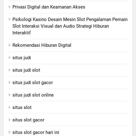
Privasi Digital dan Keamanan Akses
Psikologi Kasino Desain Mesin Slot Pengalaman Pemain
Slot Interaksi Visual dan Audio Strategi Hiburan
Interaktif
Rekomendasi Hiburan Digital
situs judi
situs judi slot
situs judi slot gacor
situs judi slot online
situs slot
situs slot gacor
situs slot gacor hari ini