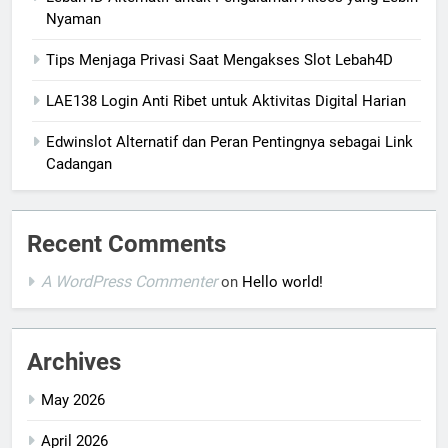
Nyaman
Tips Menjaga Privasi Saat Mengakses Slot Lebah4D
LAE138 Login Anti Ribet untuk Aktivitas Digital Harian
Edwinslot Alternatif dan Peran Pentingnya sebagai Link
Cadangan
Recent Comments
A WordPress Commenter
on
Hello world!
Archives
May 2026
April 2026