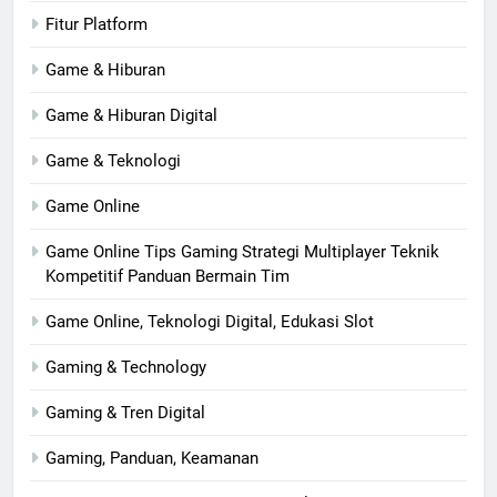
Fitur Platform
Game & Hiburan
Game & Hiburan Digital
Game & Teknologi
Game Online
Game Online Tips Gaming Strategi Multiplayer Teknik
Kompetitif Panduan Bermain Tim
Game Online, Teknologi Digital, Edukasi Slot
Gaming & Technology
Gaming & Tren Digital
Gaming, Panduan, Keamanan