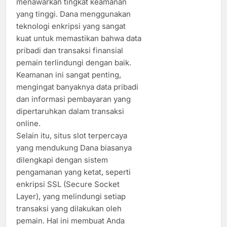
menawarkan tingkat keamanan
yang tinggi. Dana menggunakan
teknologi enkripsi yang sangat
kuat untuk memastikan bahwa data
pribadi dan transaksi finansial
pemain terlindungi dengan baik.
Keamanan ini sangat penting,
mengingat banyaknya data pribadi
dan informasi pembayaran yang
dipertaruhkan dalam transaksi
online.
Selain itu, situs slot terpercaya
yang mendukung Dana biasanya
dilengkapi dengan sistem
pengamanan yang ketat, seperti
enkripsi SSL (Secure Socket
Layer), yang melindungi setiap
transaksi yang dilakukan oleh
pemain. Hal ini membuat Anda