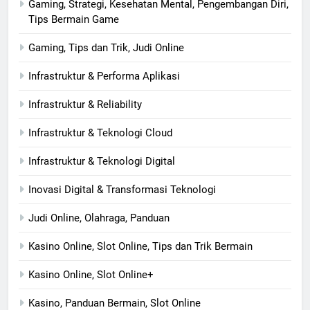
Gaming, Strategi, Kesehatan Mental, Pengembangan Diri,
Tips Bermain Game
Gaming, Tips dan Trik, Judi Online
Infrastruktur & Performa Aplikasi
Infrastruktur & Reliability
Infrastruktur & Teknologi Cloud
Infrastruktur & Teknologi Digital
Inovasi Digital & Transformasi Teknologi
Judi Online, Olahraga, Panduan
Kasino Online, Slot Online, Tips dan Trik Bermain
Kasino Online, Slot Online+
Kasino, Panduan Bermain, Slot Online