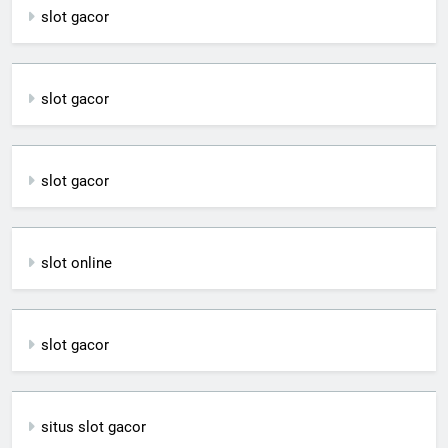
slot gacor
slot gacor
slot gacor
slot online
slot gacor
situs slot gacor