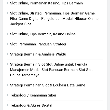
Slot Online, Permainan Kasino, Tips Bermain
Slot Online, Strategi Permainan, Tips Bermain Game,
Fitur Game Digital, Pengelolaan Modal, Hiburan Online,
Jackpot Slot
Slot Online, Tips Bermain, Kasino Online
Slot, Permainan, Panduan, Strategi
Strategi Bermain & Analisis Waktu
Strategi Bermain Slot Slot Online untuk Pemula
Manajemen Modal Slot Panduan Bermain Slot Slot
Online Terpercaya
Strategi Permainan Slot & Edukasi Data Game
Teknologi / Keamanan Siber
Teknologi & Akses Digital