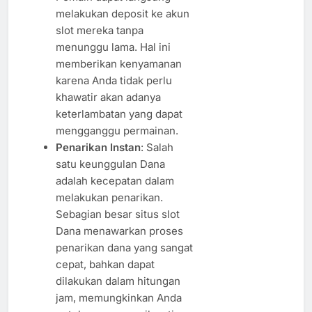
melakukan deposit ke akun
slot mereka tanpa
menunggu lama. Hal ini
memberikan kenyamanan
karena Anda tidak perlu
khawatir akan adanya
keterlambatan yang dapat
mengganggu permainan.
Penarikan Instan
: Salah
satu keunggulan Dana
adalah kecepatan dalam
melakukan penarikan.
Sebagian besar situs slot
Dana menawarkan proses
penarikan dana yang sangat
cepat, bahkan dapat
dilakukan dalam hitungan
jam, memungkinkan Anda