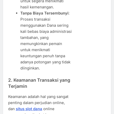
untuk segera menikmati
hasil kemenangan.
Tanpa Biaya Tersembunyi
:
Proses transaksi
menggunakan Dana sering
kali bebas biaya administrasi
tambahan, yang
memungkinkan pemain
untuk menikmati
keuntungan penuh tanpa
adanya potongan yang tidak
diinginkan.
2.
Keamanan Transaksi yang
Terjamin
Keamanan adalah hal yang sangat
penting dalam perjudian online,
dan
situs slot dana
online