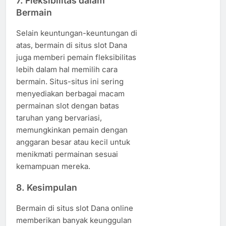
7.
Fleksibilitas dalam
Bermain
Selain keuntungan-keuntungan di
atas, bermain di situs slot Dana
juga memberi pemain fleksibilitas
lebih dalam hal memilih cara
bermain. Situs-situs ini sering
menyediakan berbagai macam
permainan slot dengan batas
taruhan yang bervariasi,
memungkinkan pemain dengan
anggaran besar atau kecil untuk
menikmati permainan sesuai
kemampuan mereka.
8.
Kesimpulan
Bermain di situs slot Dana online
memberikan banyak keunggulan