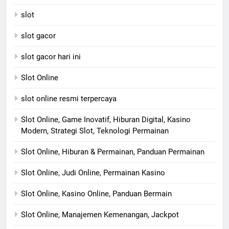
slot
slot gacor
slot gacor hari ini
Slot Online
slot online resmi terpercaya
Slot Online, Game Inovatif, Hiburan Digital, Kasino
Modern, Strategi Slot, Teknologi Permainan
Slot Online, Hiburan & Permainan, Panduan Permainan
Slot Online, Judi Online, Permainan Kasino
Slot Online, Kasino Online, Panduan Bermain
Slot Online, Manajemen Kemenangan, Jackpot