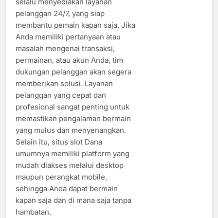
selalu menyediakan layanan
pelanggan 24/7, yang siap
membantu pemain kapan saja. Jika
Anda memiliki pertanyaan atau
masalah mengenai transaksi,
permainan, atau akun Anda, tim
dukungan pelanggan akan segera
memberikan solusi. Layanan
pelanggan yang cepat dan
profesional sangat penting untuk
memastikan pengalaman bermain
yang mulus dan menyenangkan.
Selain itu, situs slot Dana
umumnya memiliki platform yang
mudah diakses melalui desktop
maupun perangkat mobile,
sehingga Anda dapat bermain
kapan saja dan di mana saja tanpa
hambatan.