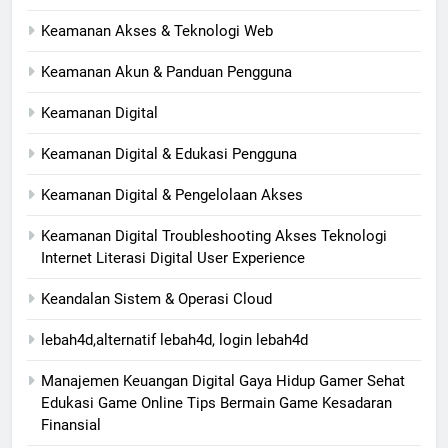
Keamanan Akses & Teknologi Web
Keamanan Akun & Panduan Pengguna
Keamanan Digital
Keamanan Digital & Edukasi Pengguna
Keamanan Digital & Pengelolaan Akses
Keamanan Digital Troubleshooting Akses Teknologi
Internet Literasi Digital User Experience
Keandalan Sistem & Operasi Cloud
lebah4d,alternatif lebah4d, login lebah4d
Manajemen Keuangan Digital Gaya Hidup Gamer Sehat
Edukasi Game Online Tips Bermain Game Kesadaran
Finansial