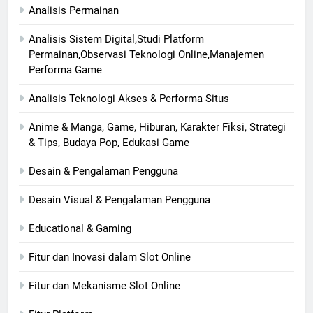
Analisis Permainan
Analisis Sistem Digital,Studi Platform
Permainan,Observasi Teknologi Online,Manajemen
Performa Game
Analisis Teknologi Akses & Performa Situs
Anime & Manga, Game, Hiburan, Karakter Fiksi, Strategi
& Tips, Budaya Pop, Edukasi Game
Desain & Pengalaman Pengguna
Desain Visual & Pengalaman Pengguna
Educational & Gaming
Fitur dan Inovasi dalam Slot Online
Fitur dan Mekanisme Slot Online