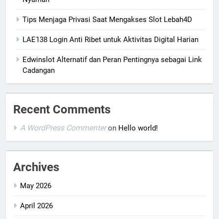
Tips Menjaga Privasi Saat Mengakses Slot Lebah4D
LAE138 Login Anti Ribet untuk Aktivitas Digital Harian
Edwinslot Alternatif dan Peran Pentingnya sebagai Link
Cadangan
Recent Comments
A WordPress Commenter
on
Hello world!
Archives
May 2026
April 2026