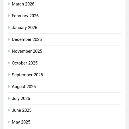
March 2026
February 2026
January 2026
December 2025
November 2025
October 2025
September 2025
August 2025
July 2025
June 2025
May 2025