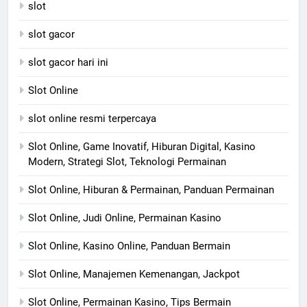
slot
slot gacor
slot gacor hari ini
Slot Online
slot online resmi terpercaya
Slot Online, Game Inovatif, Hiburan Digital, Kasino
Modern, Strategi Slot, Teknologi Permainan
Slot Online, Hiburan & Permainan, Panduan Permainan
Slot Online, Judi Online, Permainan Kasino
Slot Online, Kasino Online, Panduan Bermain
Slot Online, Manajemen Kemenangan, Jackpot
Slot Online, Permainan Kasino, Tips Bermain