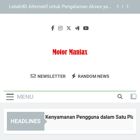
Skip
Tips Menjaga Privasi Saat Mengakses Slot
to
Lebah4D
content
LAE138 Login Anti Ribet untuk Aktivitas Digital
Harian
Slot Lebah4D dan Kenyamanan Pengguna dalam
Satu Platform Terpadu
Lebah4D Alternatif untuk Pengalaman Akses yang
Lebih Nyaman
Tips Menjaga Privasi Saat Mengakses Slot
Lebah4D
Motor Maniax
Bergabunglah Dengan Komunitas Pecinta
LAE138 Login Anti Ribet untuk Aktivitas Digital
NEWSLETTER
RANDOM NEWS
Harian
Motor Di Motor Maniax.
MENU
lot Lebah4D dan Kenyamanan Pengguna dalam Satu Platform
HEADLINES
Months Ago