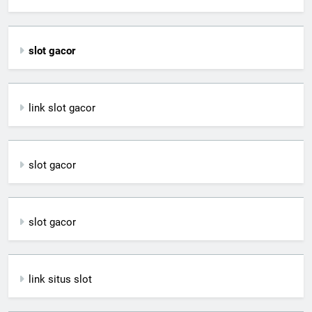
slot gacor
link slot gacor
slot gacor
slot gacor
link situs slot