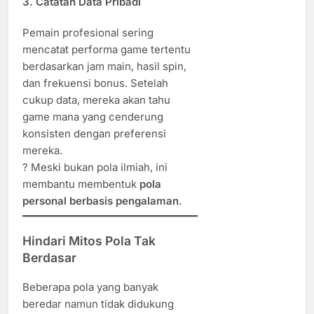
3.
Catatan Data Pribadi
Pemain profesional sering
mencatat performa game tertentu
berdasarkan jam main, hasil spin,
dan frekuensi bonus. Setelah
cukup data, mereka akan tahu
game mana yang cenderung
konsisten dengan preferensi
mereka.
? Meski bukan pola ilmiah, ini
membantu membentuk
pola
personal berbasis pengalaman
.
Hindari Mitos Pola Tak
Berdasar
Beberapa pola yang banyak
beredar namun tidak didukung