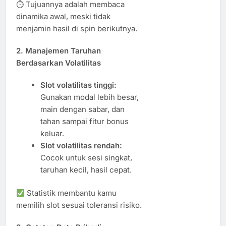
⏱ Tujuannya adalah membaca
dinamika awal, meski tidak
menjamin hasil di spin berikutnya.
2.
Manajemen Taruhan
Berdasarkan Volatilitas
Slot volatilitas tinggi:
Gunakan modal lebih besar,
main dengan sabar, dan
tahan sampai fitur bonus
keluar.
Slot volatilitas rendah:
Cocok untuk sesi singkat,
taruhan kecil, hasil cepat.
Statistik membantu kamu
memilih slot sesuai toleransi risiko.