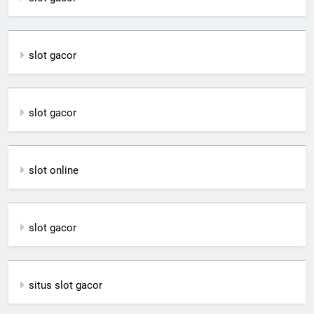
slot gacor
slot gacor
slot online
slot gacor
situs slot gacor