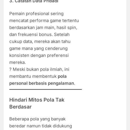
3.
Catatan Data Pribadi
Pemain profesional sering
mencatat performa game tertentu
berdasarkan jam main, hasil spin,
dan frekuensi bonus. Setelah
cukup data, mereka akan tahu
game mana yang cenderung
konsisten dengan preferensi
mereka.
? Meski bukan pola ilmiah, ini
membantu membentuk
pola
personal berbasis pengalaman
.
Hindari Mitos Pola Tak
Berdasar
Beberapa pola yang banyak
beredar namun tidak didukung