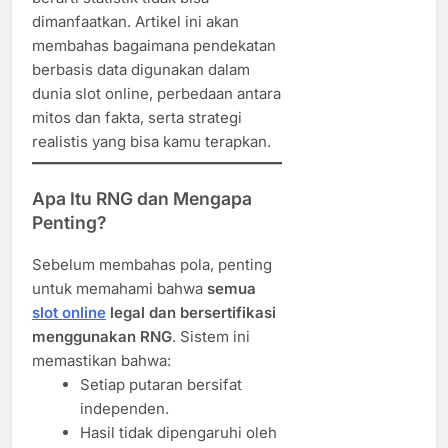
dimanfaatkan. Artikel ini akan
membahas bagaimana pendekatan
berbasis data digunakan dalam
dunia slot online, perbedaan antara
mitos dan fakta, serta strategi
realistis yang bisa kamu terapkan.
Apa Itu RNG dan Mengapa
Penting?
Sebelum membahas pola, penting
untuk memahami bahwa
semua
slot online
legal dan bersertifikasi
menggunakan RNG
. Sistem ini
memastikan bahwa:
Setiap putaran bersifat
independen.
Hasil tidak dipengaruhi oleh