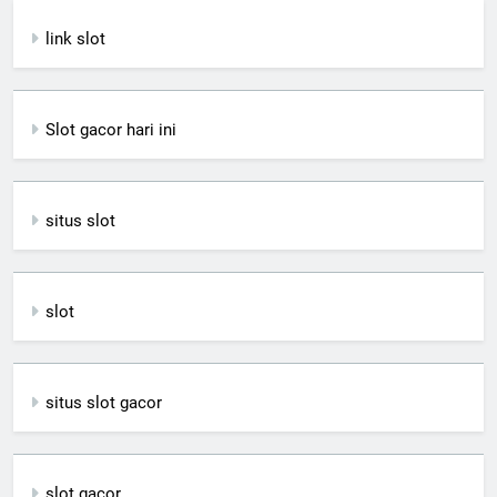
link slot
Slot gacor hari ini
situs slot
slot
situs slot gacor
slot gacor