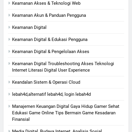
Keamanan Akses & Teknologi Web
Keamanan Akun & Panduan Pengguna
Keamanan Digital
Keamanan Digital & Edukasi Pengguna
Keamanan Digital & Pengelolaan Akses
Keamanan Digital Troubleshooting Akses Teknologi
Internet Literasi Digital User Experience
Keandalan Sistem & Operasi Cloud
lebah4d,alternatif lebah4d, login lebah4d
Manajemen Keuangan Digital Gaya Hidup Gamer Sehat
Edukasi Game Online Tips Bermain Game Kesadaran
Finansial
Media Digital, Budaya Internet, Analisis Sosial,