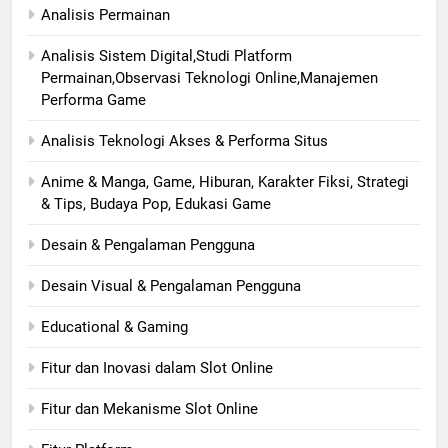
Analisis Permainan
Analisis Sistem Digital,Studi Platform
Permainan,Observasi Teknologi Online,Manajemen
Performa Game
Analisis Teknologi Akses & Performa Situs
Anime & Manga, Game, Hiburan, Karakter Fiksi, Strategi
& Tips, Budaya Pop, Edukasi Game
Desain & Pengalaman Pengguna
Desain Visual & Pengalaman Pengguna
Educational & Gaming
Fitur dan Inovasi dalam Slot Online
Fitur dan Mekanisme Slot Online