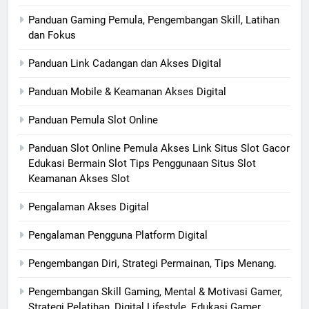
Panduan Gaming Pemula, Pengembangan Skill, Latihan
dan Fokus
Panduan Link Cadangan dan Akses Digital
Panduan Mobile & Keamanan Akses Digital
Panduan Pemula Slot Online
Panduan Slot Online Pemula Akses Link Situs Slot Gacor
Edukasi Bermain Slot Tips Penggunaan Situs Slot
Keamanan Akses Slot
Pengalaman Akses Digital
Pengalaman Pengguna Platform Digital
Pengembangan Diri, Strategi Permainan, Tips Menang.
Pengembangan Skill Gaming, Mental & Motivasi Gamer,
Strategi Pelatihan, Digital Lifestyle, Edukasi Gamer