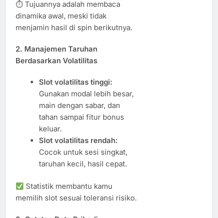
⏱ Tujuannya adalah membaca
dinamika awal, meski tidak
menjamin hasil di spin berikutnya.
2.
Manajemen Taruhan
Berdasarkan Volatilitas
Slot volatilitas tinggi:
Gunakan modal lebih besar,
main dengan sabar, dan
tahan sampai fitur bonus
keluar.
Slot volatilitas rendah:
Cocok untuk sesi singkat,
taruhan kecil, hasil cepat.
Statistik membantu kamu
memilih slot sesuai toleransi risiko.