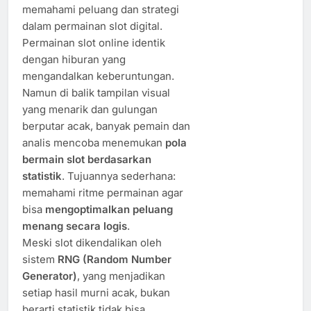
memahami peluang dan strategi
dalam permainan slot digital.
Permainan slot online identik
dengan hiburan yang
mengandalkan keberuntungan.
Namun di balik tampilan visual
yang menarik dan gulungan
berputar acak, banyak pemain dan
analis mencoba menemukan
pola
bermain slot berdasarkan
statistik
. Tujuannya sederhana:
memahami ritme permainan agar
bisa
mengoptimalkan peluang
menang secara logis
.
Meski slot dikendalikan oleh
sistem
RNG (Random Number
Generator)
, yang menjadikan
setiap hasil murni acak, bukan
berarti statistik tidak bisa