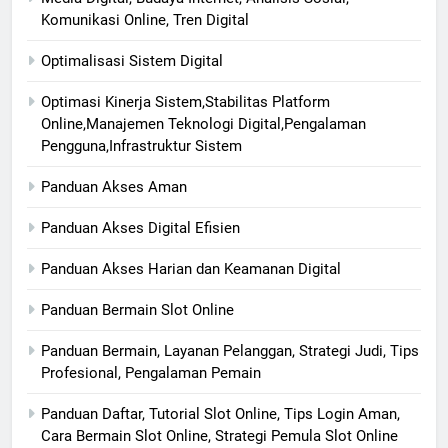
Komunikasi Online, Tren Digital
Optimalisasi Sistem Digital
Optimasi Kinerja Sistem,Stabilitas Platform
Online,Manajemen Teknologi Digital,Pengalaman
Pengguna,Infrastruktur Sistem
Panduan Akses Aman
Panduan Akses Digital Efisien
Panduan Akses Harian dan Keamanan Digital
Panduan Bermain Slot Online
Panduan Bermain, Layanan Pelanggan, Strategi Judi, Tips
Profesional, Pengalaman Pemain
Panduan Daftar, Tutorial Slot Online, Tips Login Aman,
Cara Bermain Slot Online, Strategi Pemula Slot Online