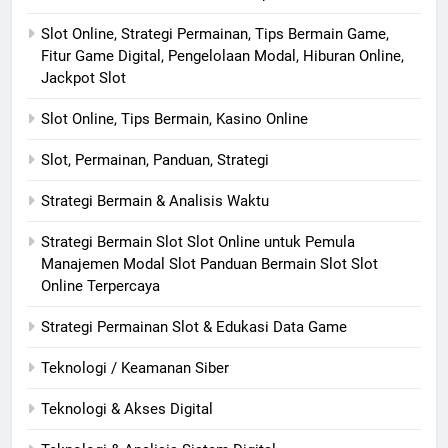
Slot Online, Strategi Permainan, Tips Bermain Game,
Fitur Game Digital, Pengelolaan Modal, Hiburan Online,
Jackpot Slot
Slot Online, Tips Bermain, Kasino Online
Slot, Permainan, Panduan, Strategi
Strategi Bermain & Analisis Waktu
Strategi Bermain Slot Slot Online untuk Pemula
Manajemen Modal Slot Panduan Bermain Slot Slot
Online Terpercaya
Strategi Permainan Slot & Edukasi Data Game
Teknologi / Keamanan Siber
Teknologi & Akses Digital