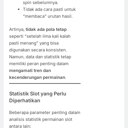
spin sebelumnya.
Tidak ada cara pasti untuk
“membaca” urutan hasil.
Artinya,
tidak ada pola tetap
seperti “setelah lima kali kalah
pasti menang” yang bisa
digunakan secara konsisten.
Namun, data dan statistik tetap
memiliki peran penting dalam
mengamati tren dan
kecenderungan permainan
.
Statistik Slot yang Perlu
Diperhatikan
Beberapa parameter penting dalam
analisis statistik permainan slot
antara lain: