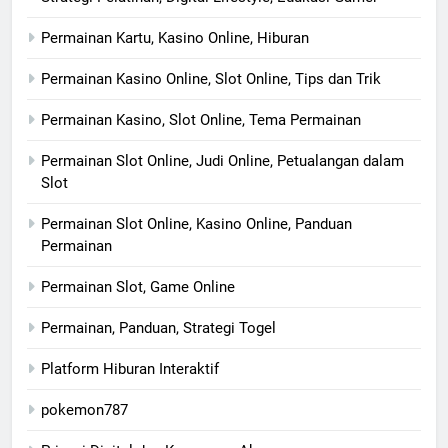
Permainan Kartu, Kasino Online, Hiburan
Permainan Kasino Online, Slot Online, Tips dan Trik
Permainan Kasino, Slot Online, Tema Permainan
Permainan Slot Online, Judi Online, Petualangan dalam
Slot
Permainan Slot Online, Kasino Online, Panduan
Permainan
Permainan Slot, Game Online
Permainan, Panduan, Strategi Togel
Platform Hiburan Interaktif
pokemon787