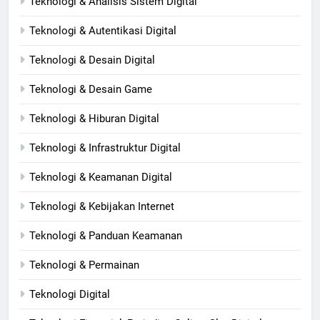
Teknologi & Analisis Sistem Digital
Teknologi & Autentikasi Digital
Teknologi & Desain Digital
Teknologi & Desain Game
Teknologi & Hiburan Digital
Teknologi & Infrastruktur Digital
Teknologi & Keamanan Digital
Teknologi & Kebijakan Internet
Teknologi & Panduan Keamanan
Teknologi & Permainan
Teknologi Digital