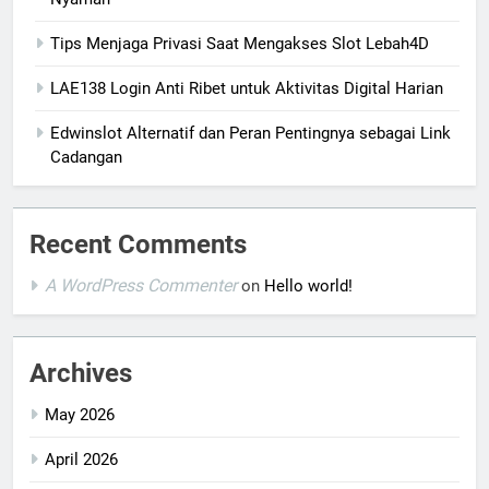
Tips Menjaga Privasi Saat Mengakses Slot Lebah4D
LAE138 Login Anti Ribet untuk Aktivitas Digital Harian
Edwinslot Alternatif dan Peran Pentingnya sebagai Link
Cadangan
Recent Comments
A WordPress Commenter
on
Hello world!
Archives
May 2026
April 2026