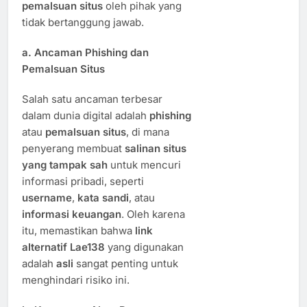
pemalsuan situs
oleh pihak yang
tidak bertanggung jawab.
a.
Ancaman Phishing dan
Pemalsuan Situs
Salah satu ancaman terbesar
dalam dunia digital adalah
phishing
atau
pemalsuan situs
, di mana
penyerang membuat
salinan situs
yang tampak sah
untuk mencuri
informasi pribadi, seperti
username
,
kata sandi
, atau
informasi keuangan
. Oleh karena
itu, memastikan bahwa
link
alternatif Lae138
yang digunakan
adalah
asli
sangat penting untuk
menghindari risiko ini.