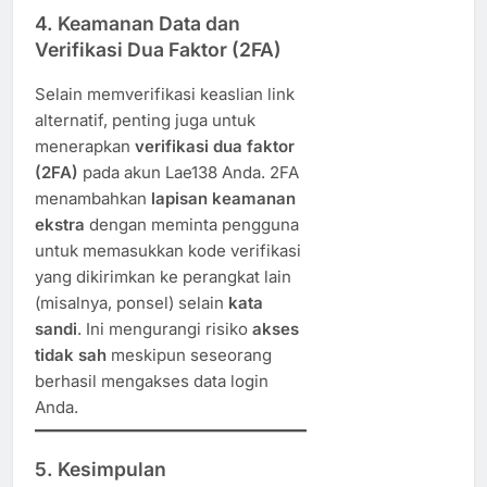
4.
Keamanan Data dan
Verifikasi Dua Faktor (2FA)
Selain memverifikasi keaslian link
alternatif, penting juga untuk
menerapkan
verifikasi dua faktor
(2FA)
pada akun Lae138 Anda. 2FA
menambahkan
lapisan keamanan
ekstra
dengan meminta pengguna
untuk memasukkan kode verifikasi
yang dikirimkan ke perangkat lain
(misalnya, ponsel) selain
kata
sandi
. Ini mengurangi risiko
akses
tidak sah
meskipun seseorang
berhasil mengakses data login
Anda.
5.
Kesimpulan