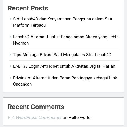
Recent Posts
Slot Lebah4D dan Kenyamanan Pengguna dalam Satu
Platform Terpadu
Lebah4D Alternatif untuk Pengalaman Akses yang Lebih
Nyaman
Tips Menjaga Privasi Saat Mengakses Slot Lebah4D
LAE138 Login Anti Ribet untuk Aktivitas Digital Harian
Edwinslot Alternatif dan Peran Pentingnya sebagai Link
Cadangan
Recent Comments
A WordPress Commenter
on
Hello world!