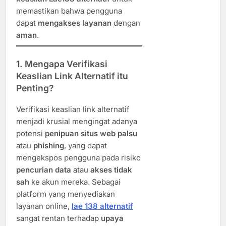
memastikan bahwa pengguna
dapat
mengakses layanan
dengan
aman
.
1.
Mengapa Verifikasi
Keaslian Link Alternatif itu
Penting?
Verifikasi keaslian link alternatif
menjadi krusial mengingat adanya
potensi
penipuan situs web palsu
atau
phishing
, yang dapat
mengekspos pengguna pada risiko
pencurian data
atau
akses tidak
sah
ke akun mereka. Sebagai
platform yang menyediakan
layanan online,
lae 138 alternatif
sangat rentan terhadap
upaya