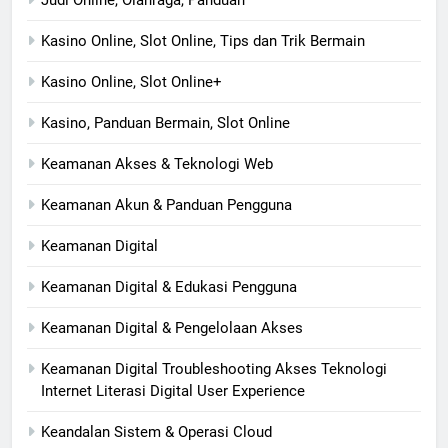
Kasino Online, Slot Online, Tips dan Trik Bermain
Kasino Online, Slot Online+
Kasino, Panduan Bermain, Slot Online
Keamanan Akses & Teknologi Web
Keamanan Akun & Panduan Pengguna
Keamanan Digital
Keamanan Digital & Edukasi Pengguna
Keamanan Digital & Pengelolaan Akses
Keamanan Digital Troubleshooting Akses Teknologi
Internet Literasi Digital User Experience
Keandalan Sistem & Operasi Cloud