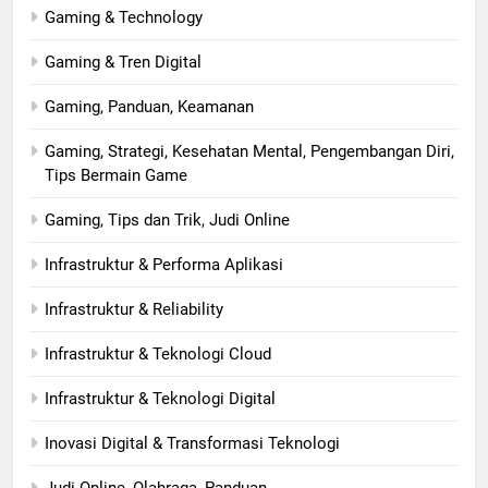
Gaming & Technology
Gaming & Tren Digital
Gaming, Panduan, Keamanan
Gaming, Strategi, Kesehatan Mental, Pengembangan Diri,
Tips Bermain Game
Gaming, Tips dan Trik, Judi Online
Infrastruktur & Performa Aplikasi
Infrastruktur & Reliability
Infrastruktur & Teknologi Cloud
Infrastruktur & Teknologi Digital
Inovasi Digital & Transformasi Teknologi
Judi Online, Olahraga, Panduan