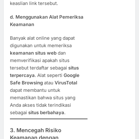
keaslian link tersebut.
d.
Menggunakan Alat Pemeriksa
Keamanan
Banyak alat online yang dapat
digunakan untuk memeriksa
keamanan situs web
dan
memverifikasi apakah situs
tersebut terdaftar sebagai
situs
terpercaya
. Alat seperti
Google
Safe Browsing
atau
VirusTotal
dapat membantu untuk
memastikan bahwa situs yang
Anda akses tidak terindikasi
sebagai
situs berbahaya
.
3.
Mencegah Risiko
Keamanan dengan