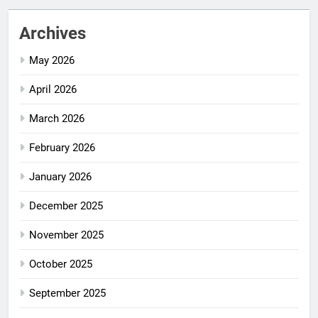
Archives
May 2026
April 2026
March 2026
February 2026
January 2026
December 2025
November 2025
October 2025
September 2025