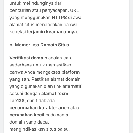
untuk melindunginya dari
pencurian atau penyadapan. URL
yang menggunakan
HTTPS
di awal
alamat situs menandakan bahwa
koneksi
terjamin keamanannya
.
b.
Memeriksa Domain Situs
Verifikasi domain
adalah cara
sederhana untuk memastikan
bahwa Anda mengakses
platform
yang sah
. Pastikan alamat domain
yang digunakan oleh link alternatif
sesuai dengan
alamat resmi
Lae138
, dan tidak ada
penambahan karakter aneh
atau
perubahan kecil
pada nama
domain yang dapat
mengindikasikan situs palsu.