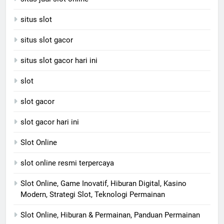
situs slot
situs slot gacor
situs slot gacor hari ini
slot
slot gacor
slot gacor hari ini
Slot Online
slot online resmi terpercaya
Slot Online, Game Inovatif, Hiburan Digital, Kasino
Modern, Strategi Slot, Teknologi Permainan
Slot Online, Hiburan & Permainan, Panduan Permainan