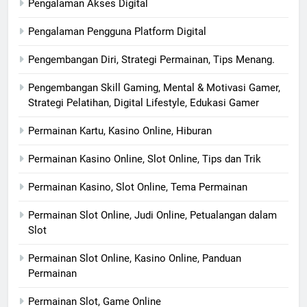
Pengalaman Akses Digital
Pengalaman Pengguna Platform Digital
Pengembangan Diri, Strategi Permainan, Tips Menang.
Pengembangan Skill Gaming, Mental & Motivasi Gamer,
Strategi Pelatihan, Digital Lifestyle, Edukasi Gamer
Permainan Kartu, Kasino Online, Hiburan
Permainan Kasino Online, Slot Online, Tips dan Trik
Permainan Kasino, Slot Online, Tema Permainan
Permainan Slot Online, Judi Online, Petualangan dalam
Slot
Permainan Slot Online, Kasino Online, Panduan
Permainan
Permainan Slot, Game Online