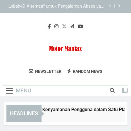
Skip
Tips Menjaga Privasi Saat Mengakses Slot
to
Lebah4D
content
LAE138 Login Anti Ribet untuk Aktivitas Digital
Harian
Slot Lebah4D dan Kenyamanan Pengguna dalam
Satu Platform Terpadu
Lebah4D Alternatif untuk Pengalaman Akses yang
Lebih Nyaman
Tips Menjaga Privasi Saat Mengakses Slot
Lebah4D
Motor Maniax
Bergabunglah Dengan Komunitas Pecinta
LAE138 Login Anti Ribet untuk Aktivitas Digital
NEWSLETTER
RANDOM NEWS
Harian
Motor Di Motor Maniax.
MENU
lot Lebah4D dan Kenyamanan Pengguna dalam Satu Platform 
HEADLINES
Months Ago