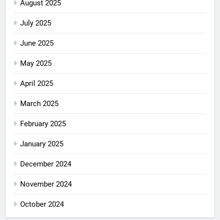
August 2025
July 2025
June 2025
May 2025
April 2025
March 2025
February 2025
January 2025
December 2024
November 2024
October 2024