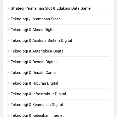
Strategi Permainan Slot & Edukasi Data Game
Teknologi / Keamanan Siber
Teknologi & Akses Digital
Teknologi & Analisis Sistem Digital
Teknologi & Autentikasi Digital
Teknologi & Desain Digital
Teknologi & Desain Game
Teknologi & Hiburan Digital
Teknologi & Infrastruktur Digital
Teknologi & Keamanan Digital
Teknologi & Kebijakan Internet