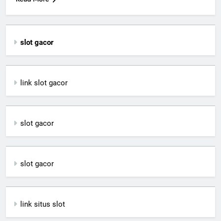
slot gacor
link slot gacor
slot gacor
slot gacor
link situs slot