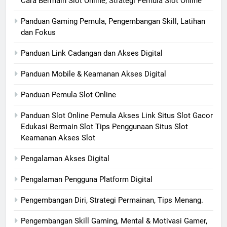
Cara Bermain Slot Online, Strategi Pemula Slot Online
Panduan Gaming Pemula, Pengembangan Skill, Latihan
dan Fokus
Panduan Link Cadangan dan Akses Digital
Panduan Mobile & Keamanan Akses Digital
Panduan Pemula Slot Online
Panduan Slot Online Pemula Akses Link Situs Slot Gacor
Edukasi Bermain Slot Tips Penggunaan Situs Slot
Keamanan Akses Slot
Pengalaman Akses Digital
Pengalaman Pengguna Platform Digital
Pengembangan Diri, Strategi Permainan, Tips Menang.
Pengembangan Skill Gaming, Mental & Motivasi Gamer,