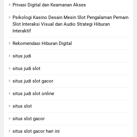
Privasi Digital dan Keamanan Akses
Psikologi Kasino Desain Mesin Slot Pengalaman Pemain
Slot Interaksi Visual dan Audio Strategi Hiburan
Interaktif
Rekomendasi Hiburan Digital
situs judi
situs judi slot
situs judi slot gacor
situs judi slot online
situs slot
situs slot gacor
situs slot gacor hari ini