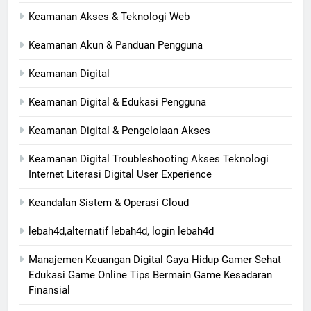
Keamanan Akses & Teknologi Web
Keamanan Akun & Panduan Pengguna
Keamanan Digital
Keamanan Digital & Edukasi Pengguna
Keamanan Digital & Pengelolaan Akses
Keamanan Digital Troubleshooting Akses Teknologi
Internet Literasi Digital User Experience
Keandalan Sistem & Operasi Cloud
lebah4d,alternatif lebah4d, login lebah4d
Manajemen Keuangan Digital Gaya Hidup Gamer Sehat
Edukasi Game Online Tips Bermain Game Kesadaran
Finansial