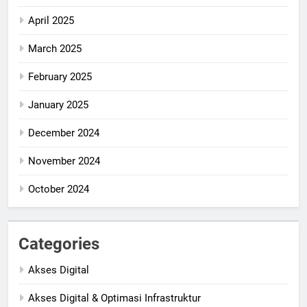
April 2025
March 2025
February 2025
January 2025
December 2024
November 2024
October 2024
Categories
Akses Digital
Akses Digital & Optimasi Infrastruktur