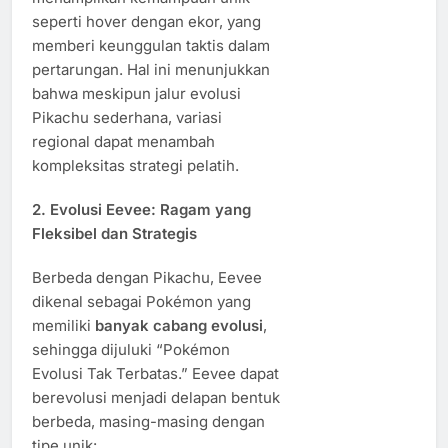
seperti hover dengan ekor, yang
memberi keunggulan taktis dalam
pertarungan. Hal ini menunjukkan
bahwa meskipun jalur evolusi
Pikachu sederhana, variasi
regional dapat menambah
kompleksitas strategi pelatih.
2.
Evolusi Eevee: Ragam yang
Fleksibel dan Strategis
Berbeda dengan Pikachu, Eevee
dikenal sebagai Pokémon yang
memiliki
banyak cabang evolusi
,
sehingga dijuluki “Pokémon
Evolusi Tak Terbatas.” Eevee dapat
berevolusi menjadi delapan bentuk
berbeda, masing-masing dengan
tipe unik: