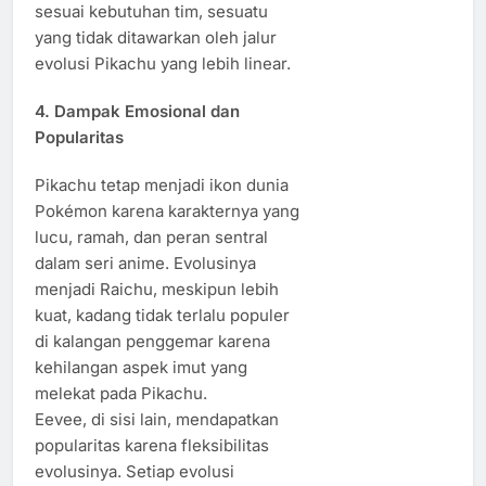
sesuai kebutuhan tim, sesuatu
yang tidak ditawarkan oleh jalur
evolusi Pikachu yang lebih linear.
4.
Dampak Emosional dan
Popularitas
Pikachu tetap menjadi ikon dunia
Pokémon karena karakternya yang
lucu, ramah, dan peran sentral
dalam seri anime. Evolusinya
menjadi Raichu, meskipun lebih
kuat, kadang tidak terlalu populer
di kalangan penggemar karena
kehilangan aspek imut yang
melekat pada Pikachu.
Eevee, di sisi lain, mendapatkan
popularitas karena fleksibilitas
evolusinya. Setiap evolusi