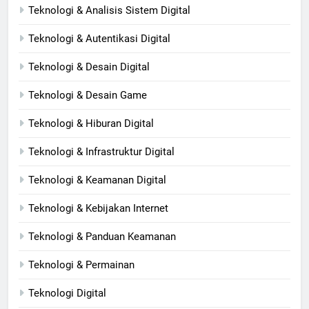
Teknologi & Analisis Sistem Digital
Teknologi & Autentikasi Digital
Teknologi & Desain Digital
Teknologi & Desain Game
Teknologi & Hiburan Digital
Teknologi & Infrastruktur Digital
Teknologi & Keamanan Digital
Teknologi & Kebijakan Internet
Teknologi & Panduan Keamanan
Teknologi & Permainan
Teknologi Digital