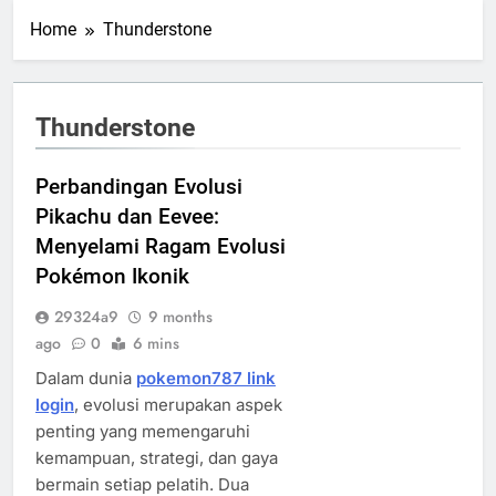
Home
Thunderstone
Thunderstone
Perbandingan Evolusi
Pikachu dan Eevee:
Menyelami Ragam Evolusi
Pokémon Ikonik
29324a9
9 months
ago
0
6 mins
Dalam dunia
pokemon787 link
login
, evolusi merupakan aspek
penting yang memengaruhi
kemampuan, strategi, dan gaya
bermain setiap pelatih. Dua