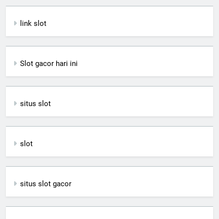
link slot
Slot gacor hari ini
situs slot
slot
situs slot gacor