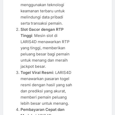
menggunakan teknologi
keamanan terbaru untuk
melindungi data pribadi
serta transaksi pemain.
Slot Gacor dengan RTP
Tinggi
: Mesin slot di
LARIS4D menawarkan RTP
yang tinggi, memberikan
peluang besar bagi pemain
untuk menang dan meraih
jackpot besar.
Togel Viral Resmi
: LARIS4D
menawarkan pasaran togel
resmi dengan hasil yang sah
dan prediksi yang akurat,
memberi pemain peluang
lebih besar untuk menang.
Pembayaran Cepat dan