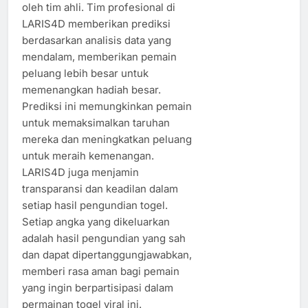
oleh tim ahli. Tim profesional di
LARIS4D memberikan prediksi
berdasarkan analisis data yang
mendalam, memberikan pemain
peluang lebih besar untuk
memenangkan hadiah besar.
Prediksi ini memungkinkan pemain
untuk memaksimalkan taruhan
mereka dan meningkatkan peluang
untuk meraih kemenangan.
LARIS4D juga menjamin
transparansi dan keadilan dalam
setiap hasil pengundian togel.
Setiap angka yang dikeluarkan
adalah hasil pengundian yang sah
dan dapat dipertanggungjawabkan,
memberi rasa aman bagi pemain
yang ingin berpartisipasi dalam
permainan togel viral ini.