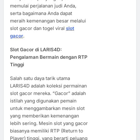
memulai perjalanan judi Anda,
serta bagaimana Anda dapat
meraih kemenangan besar melalui
slot gacor dan togel viral
slot
gacor
.
Slot Gacor di LARIS4D:
Pengalaman Bermain dengan RTP
Tinggi
Salah satu daya tarik utama
LARIS4D adalah koleksi permainan
slot gacor mereka. “Gacor” adalah
istilah yang digunakan pemain
untuk menggambarkan mesin slot
yang memberikan kemenangan
lebih sering. Mesin slot yang gacor
biasanya memiliki RTP (Return to
Player) tinggi, yang berarti peluang