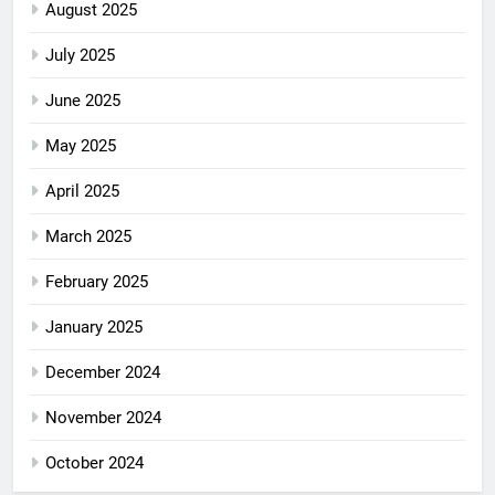
August 2025
July 2025
June 2025
May 2025
April 2025
March 2025
February 2025
January 2025
December 2024
November 2024
October 2024