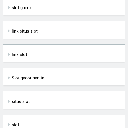
slot gacor
link situs slot
link slot
Slot gacor hari ini
situs slot
slot