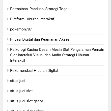
Permainan, Panduan, Strategi Togel
Platform Hiburan Interaktif
pokemon787
Privasi Digital dan Keamanan Akses
Psikologi Kasino Desain Mesin Slot Pengalaman Pemain
Slot Interaksi Visual dan Audio Strategi Hiburan
Interaktif
Rekomendasi Hiburan Digital
situs judi
situs judi slot
situs judi slot gacor