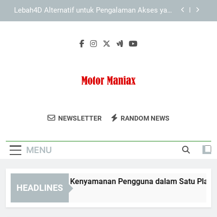
Skip
Tips Menjaga Privasi Saat Mengakses Slot
to
Lebah4D
content
LAE138 Login Anti Ribet untuk Aktivitas Digital
Harian
Slot Lebah4D dan Kenyamanan Pengguna dalam
Satu Platform Terpadu
Lebah4D Alternatif untuk Pengalaman Akses yang
Lebih Nyaman
Tips Menjaga Privasi Saat Mengakses Slot
Lebah4D
Motor Maniax
Bergabunglah Dengan Komunitas Pecinta
LAE138 Login Anti Ribet untuk Aktivitas Digital
NEWSLETTER
RANDOM NEWS
Harian
Motor Di Motor Maniax.
MENU
ot Lebah4D dan Kenyamanan Pengguna dalam Satu Platform 
HEADLINES
Months Ago