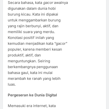
Secara bahasa, kata
gacor
awalnya
digunakan dalam dunia hobi
burung kicau. Kata ini dipakai
untuk menggambarkan burung
yang rajin berbunyi, aktif, dan
memiliki suara yang merdu.
Konotasi positif inilah yang
kemudian menjadikan kata “gacor”
populer, karena memberi kesan
produktif, aktif, dan
menguntungkan. Seiring
berkembangnya penggunaan
bahasa gaul, kata ini mulai
merambah ke ranah yang lebih
luas.
Pergeseran ke Dunia Digital
Memasuki era internet, kata