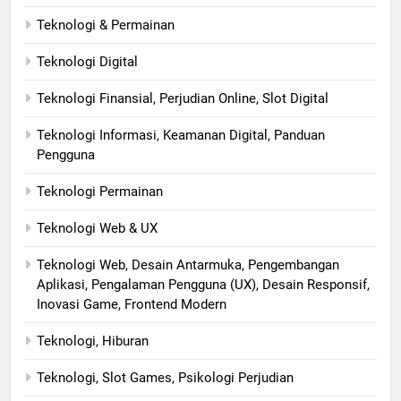
Teknologi & Permainan
Teknologi Digital
Teknologi Finansial, Perjudian Online, Slot Digital
Teknologi Informasi, Keamanan Digital, Panduan
Pengguna
Teknologi Permainan
Teknologi Web & UX
Teknologi Web, Desain Antarmuka, Pengembangan
Aplikasi, Pengalaman Pengguna (UX), Desain Responsif,
Inovasi Game, Frontend Modern
Teknologi, Hiburan
Teknologi, Slot Games, Psikologi Perjudian