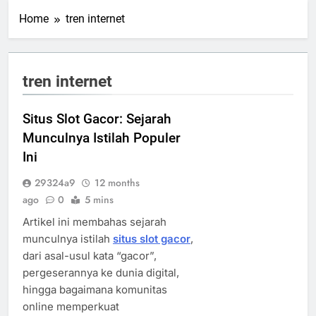
Home
tren internet
tren internet
Situs Slot Gacor: Sejarah
Munculnya Istilah Populer
Ini
29324a9
12 months
ago
0
5 mins
Artikel ini membahas sejarah
munculnya istilah
situs slot gacor
,
dari asal-usul kata “gacor”,
pergeserannya ke dunia digital,
hingga bagaimana komunitas
online memperkuat