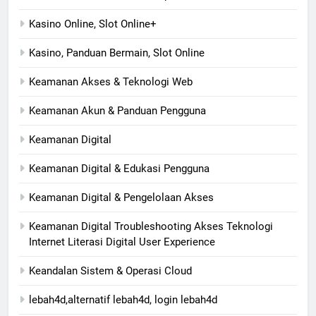
Kasino Online, Slot Online+
Kasino, Panduan Bermain, Slot Online
Keamanan Akses & Teknologi Web
Keamanan Akun & Panduan Pengguna
Keamanan Digital
Keamanan Digital & Edukasi Pengguna
Keamanan Digital & Pengelolaan Akses
Keamanan Digital Troubleshooting Akses Teknologi
Internet Literasi Digital User Experience
Keandalan Sistem & Operasi Cloud
lebah4d,alternatif lebah4d, login lebah4d