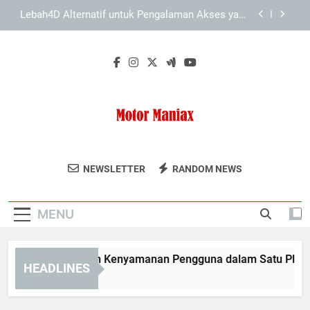
Skip
Tips Menjaga Privasi Saat Mengakses Slot
to
Lebah4D
content
LAE138 Login Anti Ribet untuk Aktivitas Digital
Harian
Slot Lebah4D dan Kenyamanan Pengguna dalam
Satu Platform Terpadu
Lebah4D Alternatif untuk Pengalaman Akses yang
Lebih Nyaman
Tips Menjaga Privasi Saat Mengakses Slot
Lebah4D
Motor Maniax
Bergabunglah Dengan Komunitas Pecinta
LAE138 Login Anti Ribet untuk Aktivitas Digital
NEWSLETTER
RANDOM NEWS
Harian
Motor Di Motor Maniax.
MENU
lot Lebah4D dan Kenyamanan Pengguna dalam Satu Platform
HEADLINES
 Months Ago