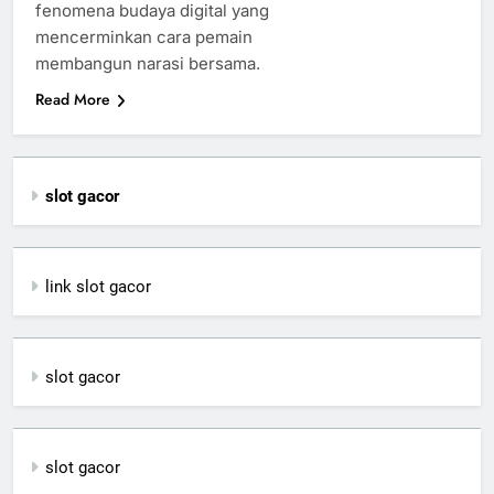
fenomena budaya digital yang
mencerminkan cara pemain
membangun narasi bersama.
Read More
slot gacor
link slot gacor
slot gacor
slot gacor