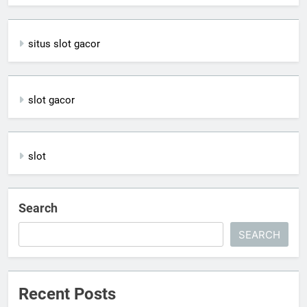
situs slot gacor
slot gacor
slot
Search
SEARCH
Recent Posts