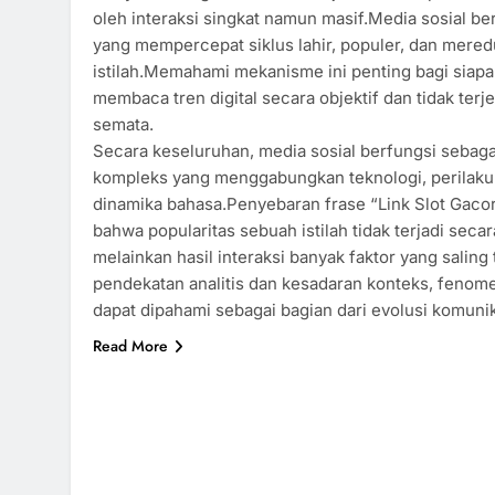
oleh interaksi singkat namun masif.Media sosial ber
yang mempercepat siklus lahir, populer, dan mere
istilah.Memahami mekanisme ini penting bagi siapa
membaca tren digital secara objektif dan tidak terj
semata.
Secara keseluruhan, media sosial berfungsi sebag
kompleks yang menggabungkan teknologi, perilaku
dinamika bahasa.Penyebaran frase “Link Slot Gac
bahwa popularitas sebuah istilah tidak terjadi secar
melainkan hasil interaksi banyak faktor yang saling
pendekatan analitis dan kesadaran konteks, fenom
dapat dipahami sebagai bagian dari evolusi komunik
Read More