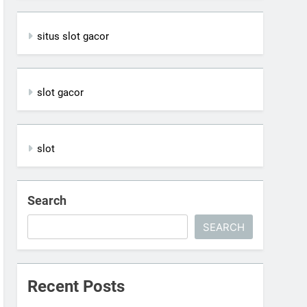
situs slot gacor
slot gacor
slot
Search
SEARCH
Recent Posts