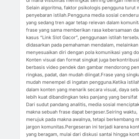
di mana visibilitas meningkat seiring dengan mening
Selain algoritma, faktor psikologis pengguna turu
penyebaran istilah.Pengguna media sosial cenderu
yang sedang tren agar tetap relevan dalam komun
frase yang sama memberikan rasa kebersamaan dan 
kasus “Link Slot Gacor”, penggunaan istilah tersebut
didasarkan pada pemahaman mendalam, melainkan 
menyesuaikan diri dengan pola komunikasi yang d
Konten visual dan format singkat juga berkontribus
berbasis video pendek dan gambar mendorong pe
ringkas, padat, dan mudah diingat.Frase yang singkat
mudah menempel di ingatan pengguna.Ketika istilah
dalam konten yang menarik secara visual, daya seb
lebih kuat dibandingkan teks panjang yang bersifat 
Dari sudut pandang analitis, media sosial mencipta
makna sebuah frase dapat bergeser.Seiring waktu, is
merujuk pada makna awalnya, tetapi berkembang m
jargon komunitas.Pergeseran ini terjadi karena k
yang beragam, mulai dari diskusi santai hingga konte