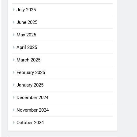
July 2025
June 2025
May 2025
April 2025
March 2025
February 2025
January 2025
December 2024
November 2024
October 2024