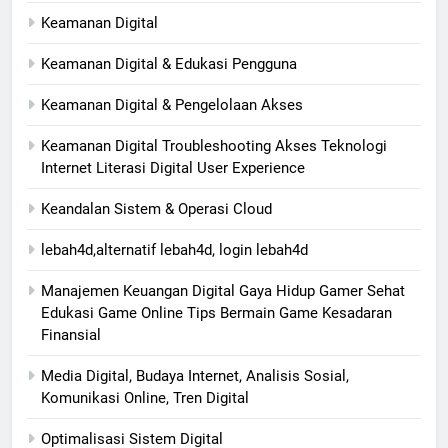
Keamanan Digital
Keamanan Digital & Edukasi Pengguna
Keamanan Digital & Pengelolaan Akses
Keamanan Digital Troubleshooting Akses Teknologi
Internet Literasi Digital User Experience
Keandalan Sistem & Operasi Cloud
lebah4d,alternatif lebah4d, login lebah4d
Manajemen Keuangan Digital Gaya Hidup Gamer Sehat
Edukasi Game Online Tips Bermain Game Kesadaran
Finansial
Media Digital, Budaya Internet, Analisis Sosial,
Komunikasi Online, Tren Digital
Optimalisasi Sistem Digital