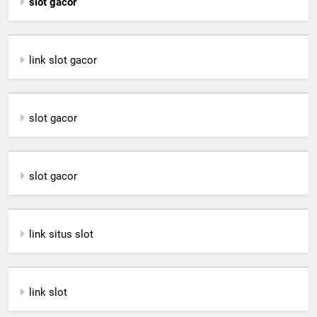
slot gacor
link slot gacor
slot gacor
slot gacor
link situs slot
link slot