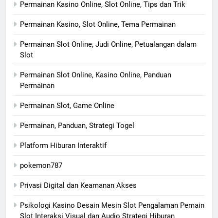
Permainan Kasino Online, Slot Online, Tips dan Trik
Permainan Kasino, Slot Online, Tema Permainan
Permainan Slot Online, Judi Online, Petualangan dalam
Slot
Permainan Slot Online, Kasino Online, Panduan
Permainan
Permainan Slot, Game Online
Permainan, Panduan, Strategi Togel
Platform Hiburan Interaktif
pokemon787
Privasi Digital dan Keamanan Akses
Psikologi Kasino Desain Mesin Slot Pengalaman Pemain
Slot Interaksi Visual dan Audio Strategi Hiburan