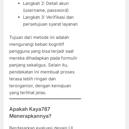
Langkah 2: Detail akun
(username, password)
Langkah 3: Verifikasi dan
persetujuan syarat layanan
Tujuan dari metode ini adalah
mengurangi beban kognitif
pengguna yang bisa terjadi saat
mereka dihadapkan pada formulir
panjang sekaligus. Selain itu,
pendekatan ini membuat proses
terasa lebih ringan dan
terorganisir, dengan kemajuan
yang terlihat jelas.
Apakah Kaya787
Menerapkannya?
Berdasarkan evaluasi desain UI