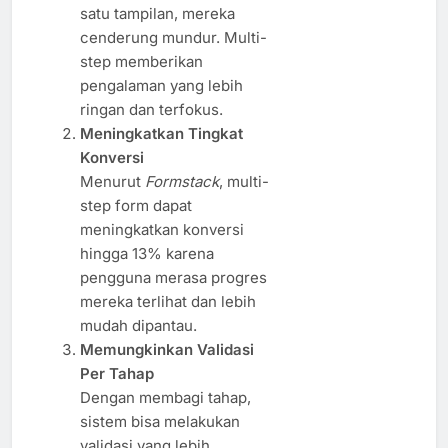
satu tampilan, mereka
cenderung mundur. Multi-
step memberikan
pengalaman yang lebih
ringan dan terfokus.
Meningkatkan Tingkat
Konversi
Menurut
Formstack
, multi-
step form dapat
meningkatkan konversi
hingga 13% karena
pengguna merasa progres
mereka terlihat dan lebih
mudah dipantau.
Memungkinkan Validasi
Per Tahap
Dengan membagi tahap,
sistem bisa melakukan
validasi yang lebih