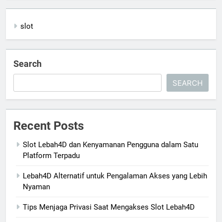
slot
Search
SEARCH
Recent Posts
Slot Lebah4D dan Kenyamanan Pengguna dalam Satu
Platform Terpadu
Lebah4D Alternatif untuk Pengalaman Akses yang Lebih
Nyaman
Tips Menjaga Privasi Saat Mengakses Slot Lebah4D