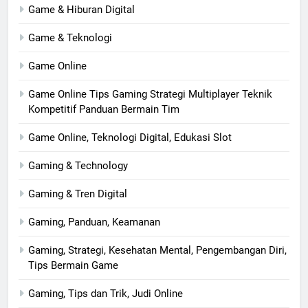
Game & Hiburan Digital
Game & Teknologi
Game Online
Game Online Tips Gaming Strategi Multiplayer Teknik
Kompetitif Panduan Bermain Tim
Game Online, Teknologi Digital, Edukasi Slot
Gaming & Technology
Gaming & Tren Digital
Gaming, Panduan, Keamanan
Gaming, Strategi, Kesehatan Mental, Pengembangan Diri,
Tips Bermain Game
Gaming, Tips dan Trik, Judi Online