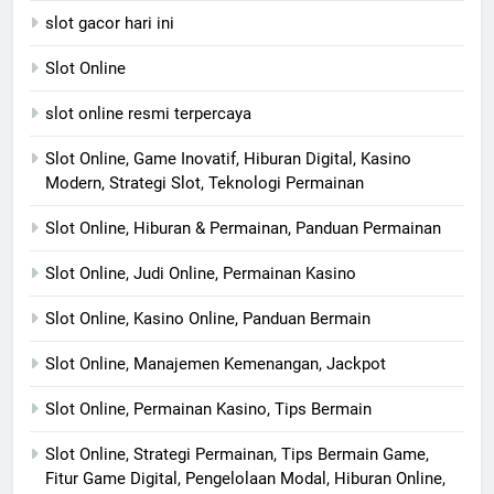
slot gacor hari ini
Slot Online
slot online resmi terpercaya
Slot Online, Game Inovatif, Hiburan Digital, Kasino
Modern, Strategi Slot, Teknologi Permainan
Slot Online, Hiburan & Permainan, Panduan Permainan
Slot Online, Judi Online, Permainan Kasino
Slot Online, Kasino Online, Panduan Bermain
Slot Online, Manajemen Kemenangan, Jackpot
Slot Online, Permainan Kasino, Tips Bermain
Slot Online, Strategi Permainan, Tips Bermain Game,
Fitur Game Digital, Pengelolaan Modal, Hiburan Online,