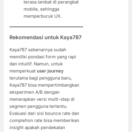
terasa lambat di perangkat
mobile, sehingga
memperburuk UX.
Rekomendasi untuk Kaya787
Kaya787 sebenarnya sudah
memiliki pondasi form yang rapi
dan intuitif. Namun, untuk
memperkuat
user journey
terutama bagi pengguna baru,
Kaya787 bisa mempertimbangkan
eksperimen A/B dengan
menerapkan versi multi-step di
segmen pengguna tertentu.
Evaluasi dari sisi bounce rate dan
completion rate bisa memberikan
insight apakah pendekatan