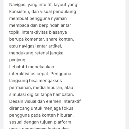
Navigasi yang intuitif, layout yang
konsisten, dan visual pendukung
membuat pengguna nyaman
membaca dan berpindah antar
topik. Interaktivitas biasanya
berupa komentar, share konten,
atau navigasi antar artikel,
mendukung retensi jangka
panjang.
Lebah4d menekankan
interaktivitas cepat. Pengguna
langsung bisa mengakses
permainan, media hiburan, atau
simulasi digital tanpa hambatan.
Desain visual dan elemen interaktif
dirancang untuk menjaga fokus
pengguna pada konten hiburan,
sesuai dengan tujuan platform
untuk pengalaman instan dan