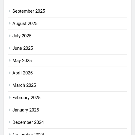
September 2025
August 2025
July 2025
June 2025
May 2025
April 2025
March 2025
February 2025
January 2025
December 2024
November 2024