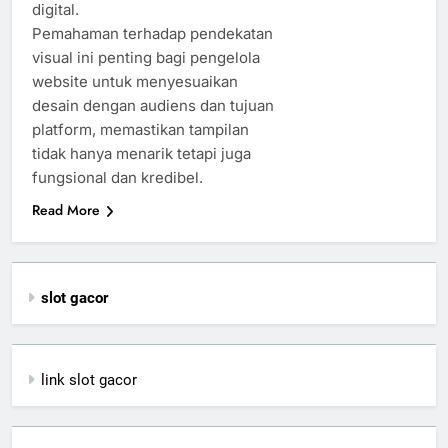
digital.
Pemahaman terhadap pendekatan
visual ini penting bagi pengelola
website untuk menyesuaikan
desain dengan audiens dan tujuan
platform, memastikan tampilan
tidak hanya menarik tetapi juga
fungsional dan kredibel.
Read More
slot gacor
link slot gacor