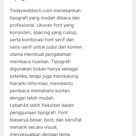
Todaywebtech.com menekankan
tipografi yang mudah dibaca dan
profesional. Ukuran font yang
konsisten, spacing yang cukup,
serta kombinasi font serif dan
sans-serif untuk judul dan konten
utama membuat pengalaman
membaca nyaman. Tipografi
digunakan bukan hanya sebagai
estetika, tetapi juga mendukung
hierarki informasi, membantu
pembaca memahami konten
dengan lebih mudah.
Lebah4d lebih fleksibel dalam
penggunaan tipografi. Font
biasanya besar, bold, dan bersifat
menarik secara visual,
menyesuaikan dengan tema