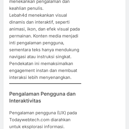
menekankan pengalaman dan
keahlian penulis.
Lebah4d menekankan visual
dinamis dan interaktif, seperti
animasi, ikon, dan efek visual pada
permainan. Konten media menjadi
inti pengalaman pengguna,
sementara teks hanya mendukung
navigasi atau instruksi singkat.
Pendekatan ini memaksimalkan
engagement instan dan membuat
interaksi lebih menyenangkan.
Pengalaman Pengguna dan
Interaktivitas
Pengalaman pengguna (UX) pada
Todaywebtech.com diarahkan
untuk eksplorasi informasi.