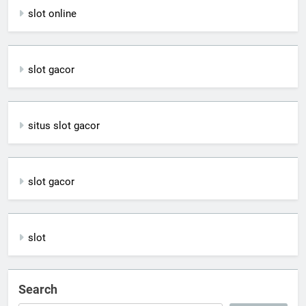
slot online
slot gacor
situs slot gacor
slot gacor
slot
Search