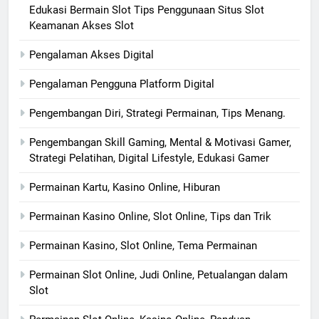
Edukasi Bermain Slot Tips Penggunaan Situs Slot
Keamanan Akses Slot
Pengalaman Akses Digital
Pengalaman Pengguna Platform Digital
Pengembangan Diri, Strategi Permainan, Tips Menang.
Pengembangan Skill Gaming, Mental & Motivasi Gamer,
Strategi Pelatihan, Digital Lifestyle, Edukasi Gamer
Permainan Kartu, Kasino Online, Hiburan
Permainan Kasino Online, Slot Online, Tips dan Trik
Permainan Kasino, Slot Online, Tema Permainan
Permainan Slot Online, Judi Online, Petualangan dalam
Slot