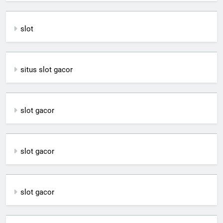
slot
situs slot gacor
slot gacor
slot gacor
slot gacor