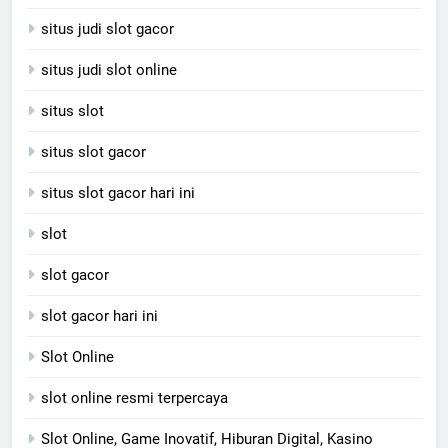
situs judi slot gacor
situs judi slot online
situs slot
situs slot gacor
situs slot gacor hari ini
slot
slot gacor
slot gacor hari ini
Slot Online
slot online resmi terpercaya
Slot Online, Game Inovatif, Hiburan Digital, Kasino