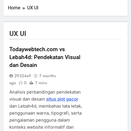
Home
UX UI
UX UI
Todaywebtech.com vs
Lebah4d: Pendekatan Visual
dan Desain
29324a9
7 months
ago
0
7 mins
Analisis perbandingan pendekatan
visual dan desain
situs slot gacor
dan Lebah4d, membahas tata letak,
penggunaan warna, tipografi, serta
pengalaman pengguna dalam
konteks website informatif dan