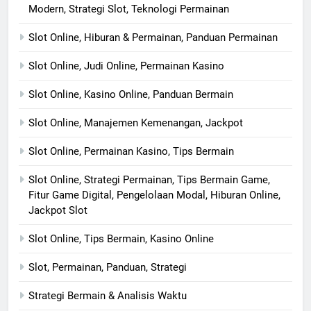
Modern, Strategi Slot, Teknologi Permainan
Slot Online, Hiburan & Permainan, Panduan Permainan
Slot Online, Judi Online, Permainan Kasino
Slot Online, Kasino Online, Panduan Bermain
Slot Online, Manajemen Kemenangan, Jackpot
Slot Online, Permainan Kasino, Tips Bermain
Slot Online, Strategi Permainan, Tips Bermain Game,
Fitur Game Digital, Pengelolaan Modal, Hiburan Online,
Jackpot Slot
Slot Online, Tips Bermain, Kasino Online
Slot, Permainan, Panduan, Strategi
Strategi Bermain & Analisis Waktu