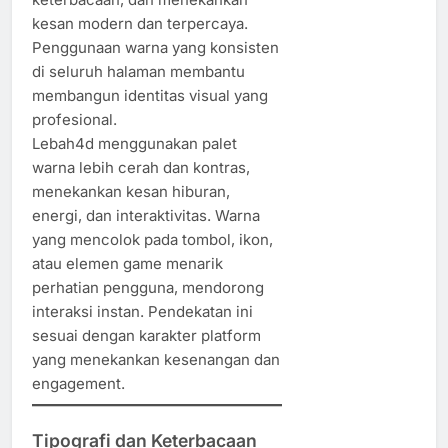
kesan modern dan terpercaya.
Penggunaan warna yang konsisten
di seluruh halaman membantu
membangun identitas visual yang
profesional.
Lebah4d menggunakan palet
warna lebih cerah dan kontras,
menekankan kesan hiburan,
energi, dan interaktivitas. Warna
yang mencolok pada tombol, ikon,
atau elemen game menarik
perhatian pengguna, mendorong
interaksi instan. Pendekatan ini
sesuai dengan karakter platform
yang menekankan kesenangan dan
engagement.
Tipografi dan Keterbacaan