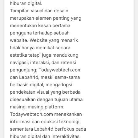
hiburan digital.
Tampilan visual dan desain
merupakan elemen penting yang
menentukan kesan pertama
pengguna terhadap sebuah
website. Website yang menarik
tidak hanya memikat secara
estetika tetapi juga mendukung
navigasi, interaksi, dan retensi
pengunjung. Todaywebtech.com
dan Lebah4d, meski sama-sama
berbasis digital, mengadopsi
pendekatan visual yang berbeda,
disesuaikan dengan tujuan utama
masing-masing platform.
Todaywebtech.com menekankan
informasi dan edukasi teknologi,
sementara Lebah4d berfokus pada
hiburan digital dan interaktivitas