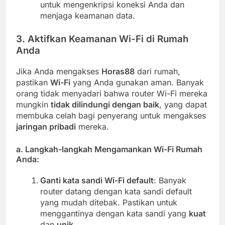
untuk mengenkripsi koneksi Anda dan
menjaga keamanan data.
3.
Aktifkan Keamanan Wi-Fi di Rumah
Anda
Jika Anda mengakses
Horas88
dari rumah,
pastikan
Wi-Fi
yang Anda gunakan aman. Banyak
orang tidak menyadari bahwa router Wi-Fi mereka
mungkin
tidak dilindungi dengan baik
, yang dapat
membuka celah bagi penyerang untuk mengakses
jaringan pribadi
mereka.
a.
Langkah-langkah Mengamankan Wi-Fi Rumah
Anda:
Ganti kata sandi Wi-Fi default
: Banyak
router datang dengan kata sandi default
yang mudah ditebak. Pastikan untuk
menggantinya dengan kata sandi yang
kuat
dan
unik
.