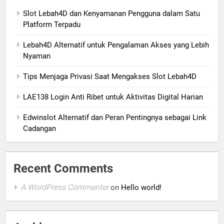
Slot Lebah4D dan Kenyamanan Pengguna dalam Satu
Platform Terpadu
Lebah4D Alternatif untuk Pengalaman Akses yang Lebih
Nyaman
Tips Menjaga Privasi Saat Mengakses Slot Lebah4D
LAE138 Login Anti Ribet untuk Aktivitas Digital Harian
Edwinslot Alternatif dan Peran Pentingnya sebagai Link
Cadangan
Recent Comments
A WordPress Commenter
on
Hello world!