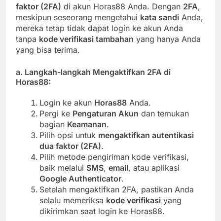
faktor (2FA)
di akun Horas88 Anda. Dengan
2FA
,
meskipun seseorang mengetahui
kata sandi
Anda,
mereka tetap tidak dapat login ke akun Anda
tanpa
kode verifikasi tambahan
yang hanya Anda
yang bisa terima.
a.
Langkah-langkah Mengaktifkan 2FA di
Horas88:
Login ke akun
Horas88
Anda.
Pergi ke
Pengaturan Akun
dan temukan
bagian
Keamanan
.
Pilih opsi untuk
mengaktifkan autentikasi
dua faktor (2FA)
.
Pilih metode pengiriman kode verifikasi,
baik melalui
SMS
,
email
, atau aplikasi
Google Authenticator
.
Setelah mengaktifkan 2FA, pastikan Anda
selalu memeriksa
kode verifikasi
yang
dikirimkan saat login ke Horas88.