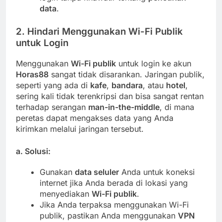
data
.
2.
Hindari Menggunakan Wi-Fi Publik
untuk Login
Menggunakan
Wi-Fi publik
untuk login ke akun
Horas88
sangat tidak disarankan. Jaringan publik,
seperti yang ada di
kafe
,
bandara
, atau
hotel
,
sering kali tidak terenkripsi dan bisa sangat rentan
terhadap serangan
man-in-the-middle
, di mana
peretas dapat mengakses data yang Anda
kirimkan melalui jaringan tersebut.
a.
Solusi:
Gunakan
data seluler
Anda untuk koneksi
internet jika Anda berada di lokasi yang
menyediakan
Wi-Fi publik
.
Jika Anda terpaksa menggunakan Wi-Fi
publik, pastikan Anda menggunakan
VPN