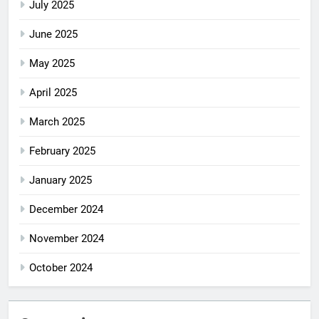
July 2025
June 2025
May 2025
April 2025
March 2025
February 2025
January 2025
December 2024
November 2024
October 2024