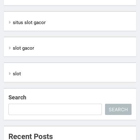
situs slot gacor
slot gacor
slot
Search
SEARCH
Recent Posts