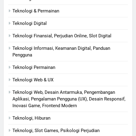
Teknologi & Permainan
Teknologi Digital
Teknologi Finansial, Perjudian Online, Slot Digital
Teknologi Informasi, Keamanan Digital, Panduan
Pengguna
Teknologi Permainan
Teknologi Web & UX
Teknologi Web, Desain Antarmuka, Pengembangan
Aplikasi, Pengalaman Pengguna (UX), Desain Responsif,
Inovasi Game, Frontend Modern
Teknologi, Hiburan
Teknologi, Slot Games, Psikologi Perjudian