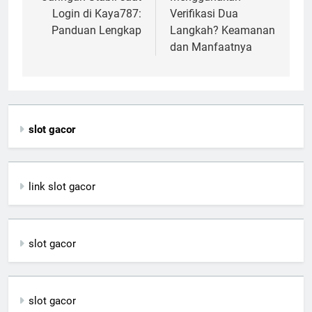
Login di Kaya787:
Verifikasi Dua
Panduan Lengkap
Langkah? Keamanan
dan Manfaatnya
slot gacor
link slot gacor
slot gacor
slot gacor