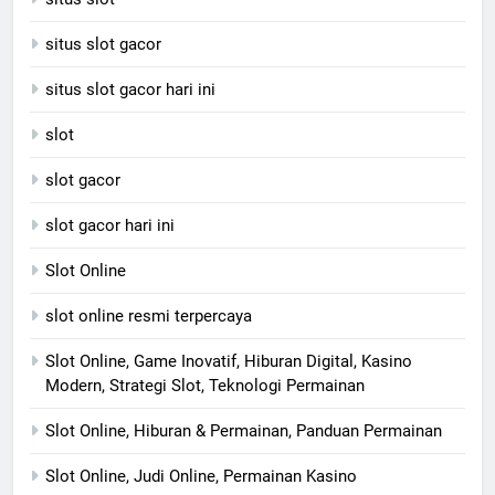
situs slot gacor
situs slot gacor hari ini
slot
slot gacor
slot gacor hari ini
Slot Online
slot online resmi terpercaya
Slot Online, Game Inovatif, Hiburan Digital, Kasino
Modern, Strategi Slot, Teknologi Permainan
Slot Online, Hiburan & Permainan, Panduan Permainan
Slot Online, Judi Online, Permainan Kasino