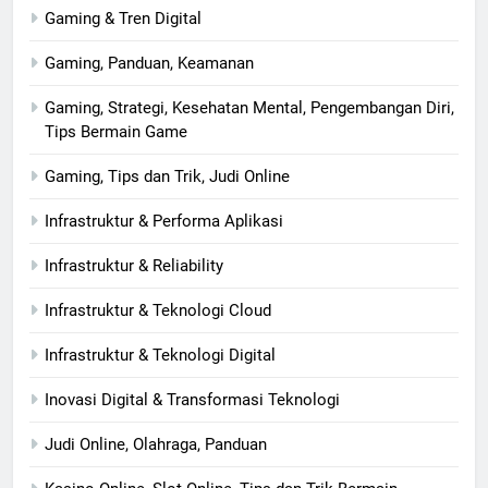
Gaming & Tren Digital
Gaming, Panduan, Keamanan
Gaming, Strategi, Kesehatan Mental, Pengembangan Diri,
Tips Bermain Game
Gaming, Tips dan Trik, Judi Online
Infrastruktur & Performa Aplikasi
Infrastruktur & Reliability
Infrastruktur & Teknologi Cloud
Infrastruktur & Teknologi Digital
Inovasi Digital & Transformasi Teknologi
Judi Online, Olahraga, Panduan