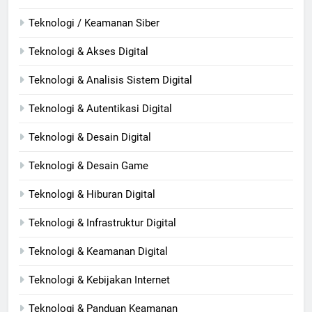
Teknologi / Keamanan Siber
Teknologi & Akses Digital
Teknologi & Analisis Sistem Digital
Teknologi & Autentikasi Digital
Teknologi & Desain Digital
Teknologi & Desain Game
Teknologi & Hiburan Digital
Teknologi & Infrastruktur Digital
Teknologi & Keamanan Digital
Teknologi & Kebijakan Internet
Teknologi & Panduan Keamanan