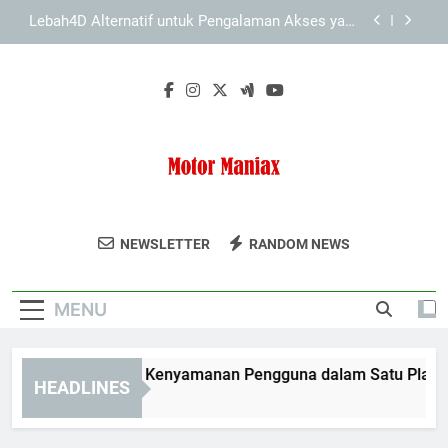
Skip
Tips Menjaga Privasi Saat Mengakses Slot
to
Lebah4D
content
LAE138 Login Anti Ribet untuk Aktivitas Digital
Harian
Slot Lebah4D dan Kenyamanan Pengguna dalam
Satu Platform Terpadu
Lebah4D Alternatif untuk Pengalaman Akses yang
Lebih Nyaman
Tips Menjaga Privasi Saat Mengakses Slot
Lebah4D
Motor Maniax
Bergabunglah Dengan Komunitas Pecinta
LAE138 Login Anti Ribet untuk Aktivitas Digital
NEWSLETTER
RANDOM NEWS
Harian
Motor Di Motor Maniax.
MENU
lot Lebah4D dan Kenyamanan Pengguna dalam Satu Platform 
HEADLINES
Months Ago