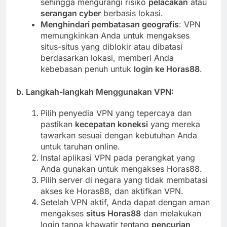
sehingga mengurangi risiko
pelacakan
atau
serangan cyber
berbasis lokasi.
Menghindari pembatasan geografis
: VPN
memungkinkan Anda untuk mengakses
situs-situs yang diblokir atau dibatasi
berdasarkan lokasi, memberi Anda
kebebasan penuh untuk
login ke Horas88
.
b.
Langkah-langkah Menggunakan VPN:
Pilih penyedia VPN yang tepercaya dan
pastikan
kecepatan koneksi
yang mereka
tawarkan sesuai dengan kebutuhan Anda
untuk taruhan online.
Instal aplikasi VPN pada perangkat yang
Anda gunakan untuk mengakses Horas88.
Pilih server di negara yang tidak membatasi
akses ke Horas88, dan aktifkan VPN.
Setelah VPN aktif, Anda dapat dengan aman
mengakses
situs Horas88
dan melakukan
login tanpa khawatir tentang
pencurian