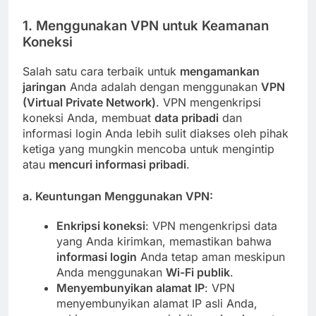
1.
Menggunakan VPN untuk Keamanan
Koneksi
Salah satu cara terbaik untuk
mengamankan
jaringan
Anda adalah dengan menggunakan
VPN
(Virtual Private Network)
. VPN mengenkripsi
koneksi Anda, membuat
data pribadi
dan
informasi login Anda lebih sulit diakses oleh pihak
ketiga yang mungkin mencoba untuk mengintip
atau
mencuri informasi pribadi
.
a.
Keuntungan Menggunakan VPN:
Enkripsi koneksi
: VPN mengenkripsi data
yang Anda kirimkan, memastikan bahwa
informasi login
Anda tetap aman meskipun
Anda menggunakan
Wi-Fi publik
.
Menyembunyikan alamat IP
: VPN
menyembunyikan alamat IP asli Anda,