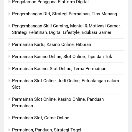
Pengalaman Pengguna Platform Digital
Pengembangan Diri, Strategi Permainan, Tips Menang.
Pengembangan Skill Gaming, Mental & Motivasi Gamer,
Strategi Pelatihan, Digital Lifestyle, Edukasi Gamer
Permainan Kartu, Kasino Online, Hiburan
Permainan Kasino Online, Slot Online, Tips dan Trik
Permainan Kasino, Slot Online, Tema Permainan
Permainan Slot Online, Judi Online, Petualangan dalam
Slot
Permainan Slot Online, Kasino Online, Panduan
Permainan
Permainan Slot, Game Online
Permainan, Panduan, Strategi Togel