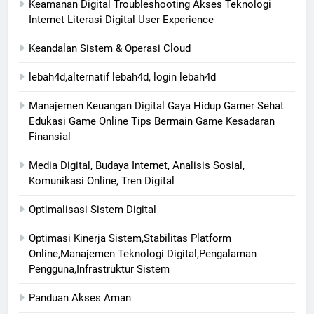
Keamanan Digital Troubleshooting Akses Teknologi
Internet Literasi Digital User Experience
Keandalan Sistem & Operasi Cloud
lebah4d,alternatif lebah4d, login lebah4d
Manajemen Keuangan Digital Gaya Hidup Gamer Sehat
Edukasi Game Online Tips Bermain Game Kesadaran
Finansial
Media Digital, Budaya Internet, Analisis Sosial,
Komunikasi Online, Tren Digital
Optimalisasi Sistem Digital
Optimasi Kinerja Sistem,Stabilitas Platform
Online,Manajemen Teknologi Digital,Pengalaman
Pengguna,Infrastruktur Sistem
Panduan Akses Aman