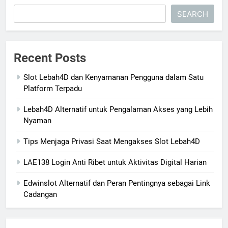
SEARCH
Recent Posts
Slot Lebah4D dan Kenyamanan Pengguna dalam Satu
Platform Terpadu
Lebah4D Alternatif untuk Pengalaman Akses yang Lebih
Nyaman
Tips Menjaga Privasi Saat Mengakses Slot Lebah4D
LAE138 Login Anti Ribet untuk Aktivitas Digital Harian
Edwinslot Alternatif dan Peran Pentingnya sebagai Link
Cadangan