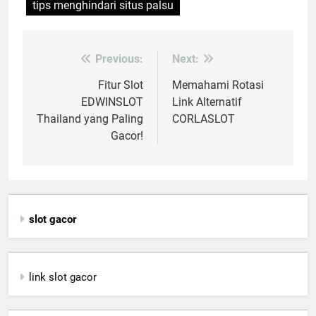
tips menghindari situs palsu
Previous:
Next:
Post
navigation
Fitur Slot
Memahami Rotasi
EDWINSLOT
Link Alternatif
Thailand yang Paling
CORLASLOT
Gacor!
slot gacor
link slot gacor