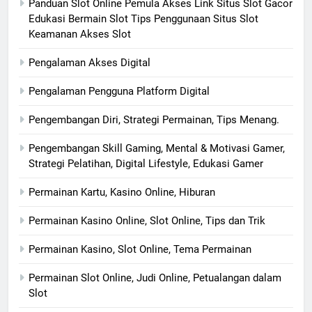
Panduan Slot Online Pemula Akses Link Situs Slot Gacor
Edukasi Bermain Slot Tips Penggunaan Situs Slot
Keamanan Akses Slot
Pengalaman Akses Digital
Pengalaman Pengguna Platform Digital
Pengembangan Diri, Strategi Permainan, Tips Menang.
Pengembangan Skill Gaming, Mental & Motivasi Gamer,
Strategi Pelatihan, Digital Lifestyle, Edukasi Gamer
Permainan Kartu, Kasino Online, Hiburan
Permainan Kasino Online, Slot Online, Tips dan Trik
Permainan Kasino, Slot Online, Tema Permainan
Permainan Slot Online, Judi Online, Petualangan dalam
Slot