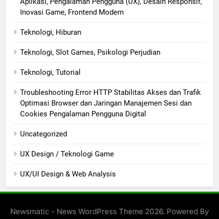
Aplikasi, Pengalaman Pengguna (UX), Desain Responsif,
Inovasi Game, Frontend Modern
Teknologi, Hiburan
Teknologi, Slot Games, Psikologi Perjudian
Teknologi, Tutorial
Troubleshooting Error HTTP Stabilitas Akses dan Trafik
Optimasi Browser dan Jaringan Manajemen Sesi dan
Cookies Pengalaman Pengguna Digital
Uncategorized
UX Design / Teknologi Game
UX/UI Design & Web Analysis
Newsmatic - News WordPress Theme 2026. Powered By