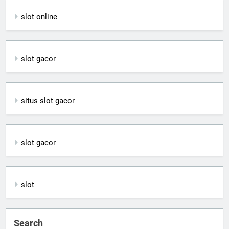
slot online
slot gacor
situs slot gacor
slot gacor
slot
Search