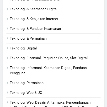
Teknologi & Keamanan Digital
Teknologi & Kebijakan Internet
Teknologi & Panduan Keamanan
Teknologi & Permainan
Teknologi Digital
Teknologi Finansial, Perjudian Online, Slot Digital
Teknologi Informasi, Keamanan Digital, Panduan
Pengguna
Teknologi Permainan
Teknologi Web & UX
Teknologi Web, Desain Antarmuka, Pengembangan