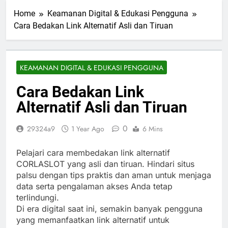
Home
Keamanan Digital & Edukasi Pengguna
Cara Bedakan Link Alternatif Asli dan Tiruan
KEAMANAN DIGITAL & EDUKASI PENGGUNA
Cara Bedakan Link
Alternatif Asli dan Tiruan
0
29324a9
1 Year Ago
6 Mins
Pelajari cara membedakan link alternatif
CORLASLOT yang asli dan tiruan. Hindari situs
palsu dengan tips praktis dan aman untuk menjaga
data serta pengalaman akses Anda tetap
terlindungi.
Di era digital saat ini, semakin banyak pengguna
yang memanfaatkan link alternatif untuk