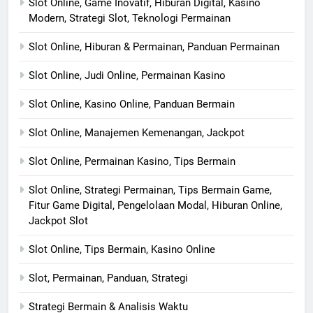
Slot Online, Game Inovatif, Hiburan Digital, Kasino
Modern, Strategi Slot, Teknologi Permainan
Slot Online, Hiburan & Permainan, Panduan Permainan
Slot Online, Judi Online, Permainan Kasino
Slot Online, Kasino Online, Panduan Bermain
Slot Online, Manajemen Kemenangan, Jackpot
Slot Online, Permainan Kasino, Tips Bermain
Slot Online, Strategi Permainan, Tips Bermain Game,
Fitur Game Digital, Pengelolaan Modal, Hiburan Online,
Jackpot Slot
Slot Online, Tips Bermain, Kasino Online
Slot, Permainan, Panduan, Strategi
Strategi Bermain & Analisis Waktu