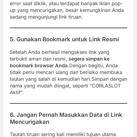
error saat diklik, atau terdapat banyak iklan pop-
up yang mencurigakan, besar kemungkinan Anda
sedang mengunjungi link tiruan.
5. Gunakan Bookmark untuk Link Resmi
Setelah Anda berhasil mengakses link yang
terbukti aman dan resmi,
segera simpan ke
bookmark browser Anda
.Dengan begitu, Anda
tidak perlu mencari ulang dan berisiko membuka
tautan yang salah di kemudian hari.Simpan dengan
nama yang mudah diingat, seperti “CORLASLOT
Aktif”.
6. Jangan Pernah Masukkan Data di Link
Mencurigakan
Tautan tiruan sering kali memiliki tujuan utama