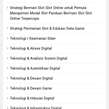
Strategi Bermain Slot Slot Online untuk Pemula
Manajemen Modal Slot Panduan Bermain Slot Slot
Online Terpercaya
Strategi Permainan Slot & Edukasi Data Game
Teknologi / Keamanan Siber
Teknologi & Akses Digital
Teknologi & Analisis Sistem Digital
Teknologi & Autentikasi Digital
Teknologi & Desain Digital
Teknologi & Desain Game
Teknologi & Hiburan Digital
Teknologi & Infrastruktur Digital