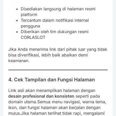
Disediakan langsung di halaman resmi
platform
Tercantum dalam notifikasi internal
pengguna
Diberikan oleh tim dukungan resmi
CORLASLOT
Jika Anda menerima link dari pihak luar yang tidak
bisa diverifikasi, lebih baik abaikan demi
keamanan.
4. Cek Tampilan dan Fungsi Halaman
Link asli akan menampilkan halaman dengan
desain profesional dan konsisten
seperti pada
domain utama.Semua menu navigasi, warna tema,
ikon, dan fungsi halaman akan berjalan dengan
mulus.Jika halaman terlihat tidak rapi, mengalami