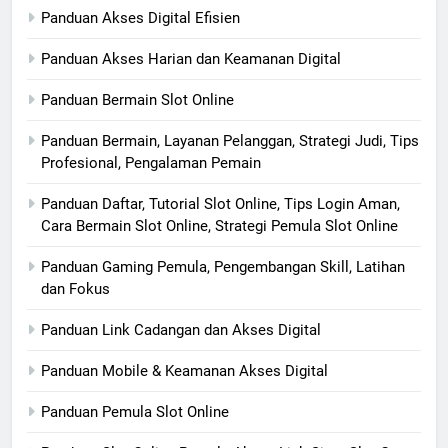
Panduan Akses Digital Efisien
Panduan Akses Harian dan Keamanan Digital
Panduan Bermain Slot Online
Panduan Bermain, Layanan Pelanggan, Strategi Judi, Tips
Profesional, Pengalaman Pemain
Panduan Daftar, Tutorial Slot Online, Tips Login Aman,
Cara Bermain Slot Online, Strategi Pemula Slot Online
Panduan Gaming Pemula, Pengembangan Skill, Latihan
dan Fokus
Panduan Link Cadangan dan Akses Digital
Panduan Mobile & Keamanan Akses Digital
Panduan Pemula Slot Online