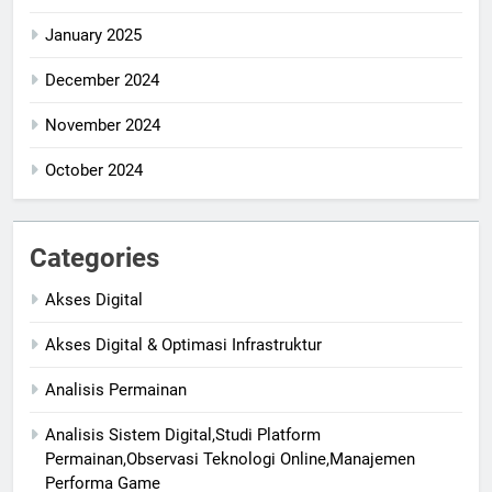
January 2025
December 2024
November 2024
October 2024
Categories
Akses Digital
Akses Digital & Optimasi Infrastruktur
Analisis Permainan
Analisis Sistem Digital,Studi Platform
Permainan,Observasi Teknologi Online,Manajemen
Performa Game