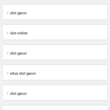
slot gacor
slot online
slot gacor
situs slot gacor
slot gacor