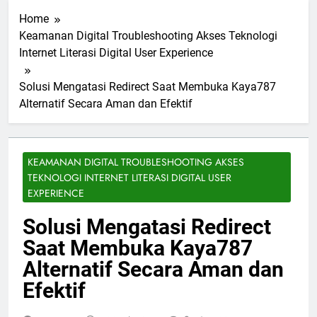
Home
Keamanan Digital Troubleshooting Akses Teknologi
Internet Literasi Digital User Experience
Solusi Mengatasi Redirect Saat Membuka Kaya787
Alternatif Secara Aman dan Efektif
KEAMANAN DIGITAL TROUBLESHOOTING AKSES
TEKNOLOGI INTERNET LITERASI DIGITAL USER
EXPERIENCE
Solusi Mengatasi Redirect
Saat Membuka Kaya787
Alternatif Secara Aman dan
Efektif