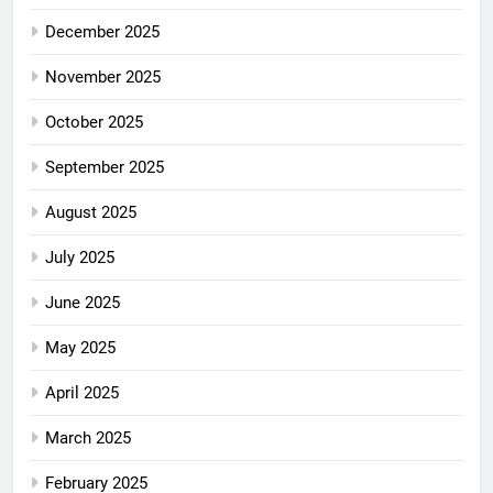
December 2025
November 2025
October 2025
September 2025
August 2025
July 2025
June 2025
May 2025
April 2025
March 2025
February 2025