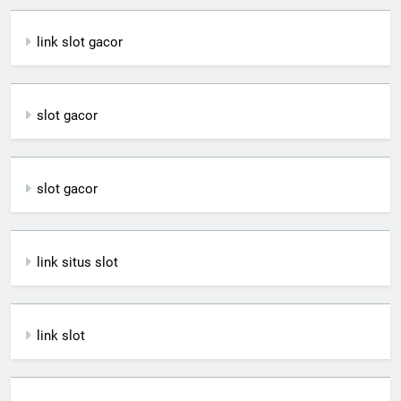
link slot gacor
slot gacor
slot gacor
link situs slot
link slot