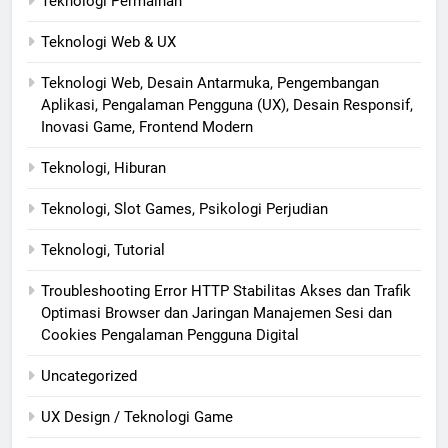
Teknologi Permainan
Teknologi Web & UX
Teknologi Web, Desain Antarmuka, Pengembangan
Aplikasi, Pengalaman Pengguna (UX), Desain Responsif,
Inovasi Game, Frontend Modern
Teknologi, Hiburan
Teknologi, Slot Games, Psikologi Perjudian
Teknologi, Tutorial
Troubleshooting Error HTTP Stabilitas Akses dan Trafik
Optimasi Browser dan Jaringan Manajemen Sesi dan
Cookies Pengalaman Pengguna Digital
Uncategorized
UX Design / Teknologi Game