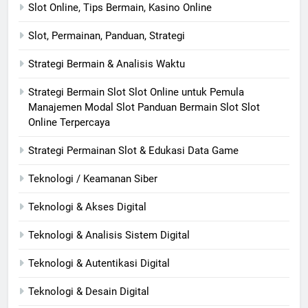
Slot Online, Tips Bermain, Kasino Online
Slot, Permainan, Panduan, Strategi
Strategi Bermain & Analisis Waktu
Strategi Bermain Slot Slot Online untuk Pemula
Manajemen Modal Slot Panduan Bermain Slot Slot
Online Terpercaya
Strategi Permainan Slot & Edukasi Data Game
Teknologi / Keamanan Siber
Teknologi & Akses Digital
Teknologi & Analisis Sistem Digital
Teknologi & Autentikasi Digital
Teknologi & Desain Digital