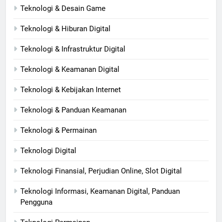
Teknologi & Desain Game
Teknologi & Hiburan Digital
Teknologi & Infrastruktur Digital
Teknologi & Keamanan Digital
Teknologi & Kebijakan Internet
Teknologi & Panduan Keamanan
Teknologi & Permainan
Teknologi Digital
Teknologi Finansial, Perjudian Online, Slot Digital
Teknologi Informasi, Keamanan Digital, Panduan
Pengguna