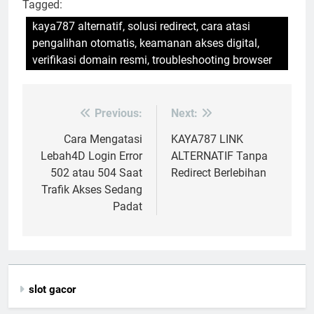
Tagged:
kaya787 alternatif, solusi redirect, cara atasi
pengalihan otomatis, keamanan akses digital,
verifikasi domain resmi, troubleshooting browser
Previous:
Next:
Post
navigation
Cara Mengatasi
KAYA787 LINK
Lebah4D Login Error
ALTERNATIF Tanpa
502 atau 504 Saat
Redirect Berlebihan
Trafik Akses Sedang
Padat
slot gacor