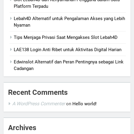
Platform Terpadu
Lebah4D Alternatif untuk Pengalaman Akses yang Lebih
Nyaman
Tips Menjaga Privasi Saat Mengakses Slot Lebah4D
LAE138 Login Anti Ribet untuk Aktivitas Digital Harian
Edwinslot Alternatif dan Peran Pentingnya sebagai Link
Cadangan
Recent Comments
A WordPress Commenter
on
Hello world!
Archives