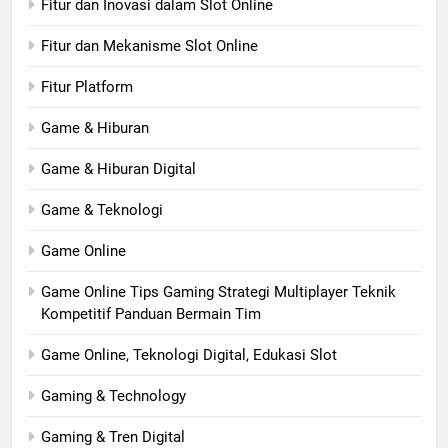
Fitur dan Inovasi dalam Slot Online
Fitur dan Mekanisme Slot Online
Fitur Platform
Game & Hiburan
Game & Hiburan Digital
Game & Teknologi
Game Online
Game Online Tips Gaming Strategi Multiplayer Teknik
Kompetitif Panduan Bermain Tim
Game Online, Teknologi Digital, Edukasi Slot
Gaming & Technology
Gaming & Tren Digital