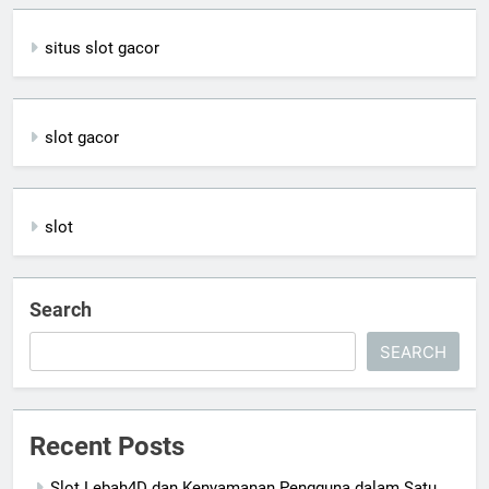
situs slot gacor
slot gacor
slot
Search
SEARCH
Recent Posts
Slot Lebah4D dan Kenyamanan Pengguna dalam Satu