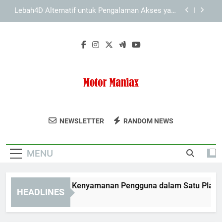
Skip
Tips Menjaga Privasi Saat Mengakses Slot
to
Lebah4D
content
LAE138 Login Anti Ribet untuk Aktivitas Digital
Harian
Slot Lebah4D dan Kenyamanan Pengguna dalam
Satu Platform Terpadu
Lebah4D Alternatif untuk Pengalaman Akses yang
Lebih Nyaman
Tips Menjaga Privasi Saat Mengakses Slot
Lebah4D
Motor Maniax
Bergabunglah Dengan Komunitas Pecinta
LAE138 Login Anti Ribet untuk Aktivitas Digital
NEWSLETTER
RANDOM NEWS
Harian
Motor Di Motor Maniax.
MENU
ot Lebah4D dan Kenyamanan Pengguna dalam Satu Platform 
HEADLINES
Months Ago