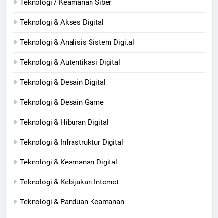
Teknologi / Keamanan Siber
Teknologi & Akses Digital
Teknologi & Analisis Sistem Digital
Teknologi & Autentikasi Digital
Teknologi & Desain Digital
Teknologi & Desain Game
Teknologi & Hiburan Digital
Teknologi & Infrastruktur Digital
Teknologi & Keamanan Digital
Teknologi & Kebijakan Internet
Teknologi & Panduan Keamanan