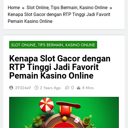
Home
Slot Online, Tips Bermain, Kasino Online
Kenapa Slot Gacor dengan RTP Tinggi Jadi Favorit
Pemain Kasino Online
SLOT ONLINE, TIPS BERMAIN, KASINO ONLINE
Kenapa Slot Gacor dengan
RTP Tinggi Jadi Favorit
Pemain Kasino Online
0
29324a9
2 Years Ago
8 Mins