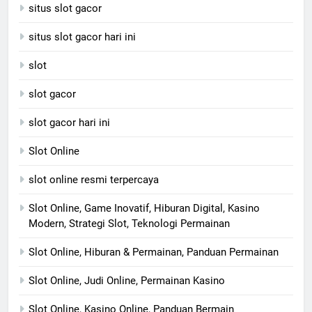
situs slot gacor
situs slot gacor hari ini
slot
slot gacor
slot gacor hari ini
Slot Online
slot online resmi terpercaya
Slot Online, Game Inovatif, Hiburan Digital, Kasino
Modern, Strategi Slot, Teknologi Permainan
Slot Online, Hiburan & Permainan, Panduan Permainan
Slot Online, Judi Online, Permainan Kasino
Slot Online, Kasino Online, Panduan Bermain