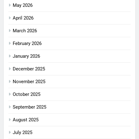
May 2026
April 2026
March 2026
February 2026
January 2026
December 2025
November 2025
October 2025
September 2025
August 2025
July 2025