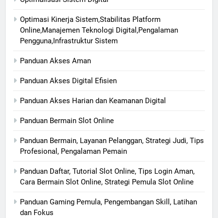
Optimasi Kinerja Sistem,Stabilitas Platform
Online,Manajemen Teknologi Digital,Pengalaman
Pengguna,Infrastruktur Sistem
Panduan Akses Aman
Panduan Akses Digital Efisien
Panduan Akses Harian dan Keamanan Digital
Panduan Bermain Slot Online
Panduan Bermain, Layanan Pelanggan, Strategi Judi, Tips
Profesional, Pengalaman Pemain
Panduan Daftar, Tutorial Slot Online, Tips Login Aman,
Cara Bermain Slot Online, Strategi Pemula Slot Online
Panduan Gaming Pemula, Pengembangan Skill, Latihan
dan Fokus