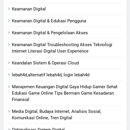
Keamanan Digital
Keamanan Digital & Edukasi Pengguna
Keamanan Digital & Pengelolaan Akses
Keamanan Digital Troubleshooting Akses Teknologi
Internet Literasi Digital User Experience
Keandalan Sistem & Operasi Cloud
lebah4d,alternatif lebah4d, login lebah4d
Manajemen Keuangan Digital Gaya Hidup Gamer Sehat
Edukasi Game Online Tips Bermain Game Kesadaran
Finansial
Media Digital, Budaya Internet, Analisis Sosial,
Komunikasi Online, Tren Digital
Optimalisasi Sistem Digital