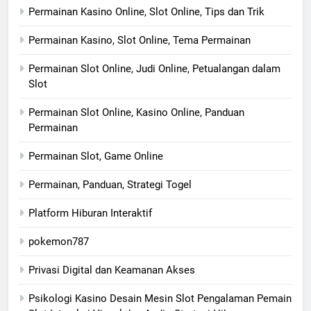
Permainan Kasino Online, Slot Online, Tips dan Trik
Permainan Kasino, Slot Online, Tema Permainan
Permainan Slot Online, Judi Online, Petualangan dalam
Slot
Permainan Slot Online, Kasino Online, Panduan
Permainan
Permainan Slot, Game Online
Permainan, Panduan, Strategi Togel
Platform Hiburan Interaktif
pokemon787
Privasi Digital dan Keamanan Akses
Psikologi Kasino Desain Mesin Slot Pengalaman Pemain