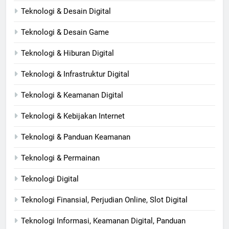
Teknologi & Desain Digital
Teknologi & Desain Game
Teknologi & Hiburan Digital
Teknologi & Infrastruktur Digital
Teknologi & Keamanan Digital
Teknologi & Kebijakan Internet
Teknologi & Panduan Keamanan
Teknologi & Permainan
Teknologi Digital
Teknologi Finansial, Perjudian Online, Slot Digital
Teknologi Informasi, Keamanan Digital, Panduan