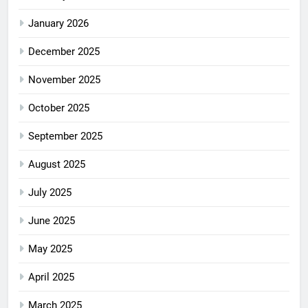
January 2026
December 2025
November 2025
October 2025
September 2025
August 2025
July 2025
June 2025
May 2025
April 2025
March 2025