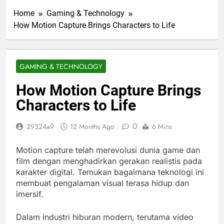
Home
Gaming & Technology
How Motion Capture Brings Characters to Life
GAMING & TECHNOLOGY
How Motion Capture Brings
Characters to Life
0
29324a9
12 Months Ago
6 Mins
Motion capture telah merevolusi dunia game dan
film dengan menghadirkan gerakan realistis pada
karakter digital. Temukan bagaimana teknologi ini
membuat pengalaman visual terasa hidup dan
imersif.
Dalam industri hiburan modern, terutama video