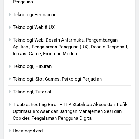
Pengguna
Teknologi Permainan
Teknologi Web & UX
Teknologi Web, Desain Antarmuka, Pengembangan
Aplikasi, Pengalaman Pengguna (UX), Desain Responsif,
Inovasi Game, Frontend Modern
Teknologi, Hiburan
Teknologi, Slot Games, Psikologi Perjudian
Teknologi, Tutorial
Troubleshooting Error HTTP Stabilitas Akses dan Trafik
Optimasi Browser dan Jaringan Manajemen Sesi dan
Cookies Pengalaman Pengguna Digital
Uncategorized