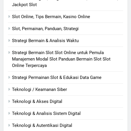
Jackpot Slot
Slot Online, Tips Bermain, Kasino Online
Slot, Permainan, Panduan, Strategi
Strategi Bermain & Analisis Waktu
Strategi Bermain Slot Slot Online untuk Pemula
Manajemen Modal Slot Panduan Bermain Slot Slot
Online Terpercaya
Strategi Permainan Slot & Edukasi Data Game
Teknologi / Keamanan Siber
Teknologi & Akses Digital
Teknologi & Analisis Sistem Digital
Teknologi & Autentikasi Digital