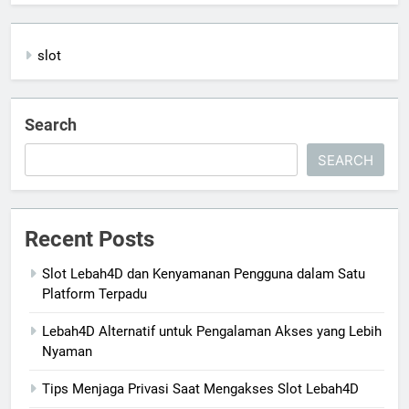
slot
Search
SEARCH
Recent Posts
Slot Lebah4D dan Kenyamanan Pengguna dalam Satu
Platform Terpadu
Lebah4D Alternatif untuk Pengalaman Akses yang Lebih
Nyaman
Tips Menjaga Privasi Saat Mengakses Slot Lebah4D