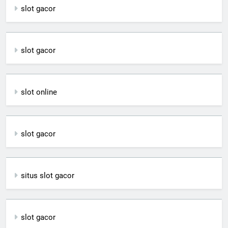
slot gacor
slot gacor
slot online
slot gacor
situs slot gacor
slot gacor