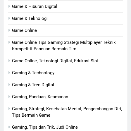
Game & Hiburan Digital
Game & Teknologi
Game Online
Game Online Tips Gaming Strategi Multiplayer Teknik
Kompetitif Panduan Bermain Tim
Game Online, Teknologi Digital, Edukasi Slot
Gaming & Technology
Gaming & Tren Digital
Gaming, Panduan, Keamanan
Gaming, Strategi, Kesehatan Mental, Pengembangan Diri,
Tips Bermain Game
Gaming, Tips dan Trik, Judi Online