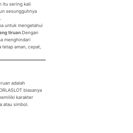
itu sering kali
amun sesungguhnya
.
una untuk mengetahui
ang tiruan
.Dengan
sa menghindari
a tetap aman, cepat,
iruan adalah
i CORLASLOT biasanya
miliki karakter
 atau simbol.