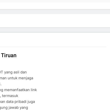
 Tiruan
T yang asli dan
 aman untuk menjaga
.
ang memanfaatkan link
a, termasuk
nan data pribadi juga
ggung jawab yang