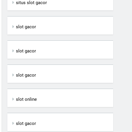
situs slot gacor
slot gacor
slot gacor
slot gacor
slot online
slot gacor