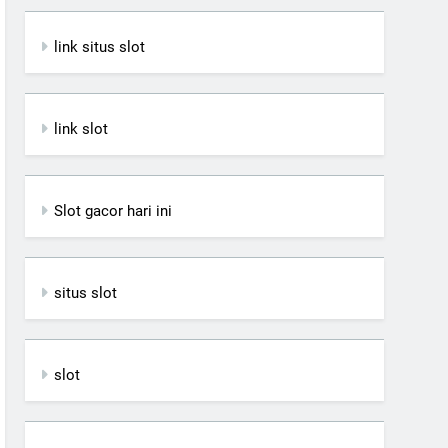
link situs slot
link slot
Slot gacor hari ini
situs slot
slot