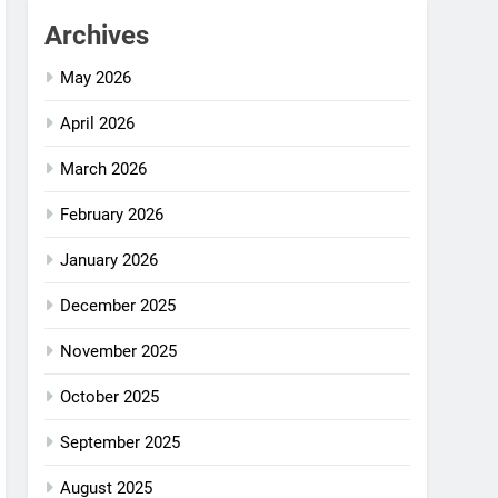
Archives
May 2026
April 2026
March 2026
February 2026
January 2026
December 2025
November 2025
October 2025
September 2025
August 2025