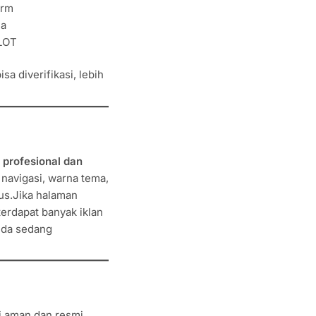
orm
na
LOT
sa diverifikasi, lebih
 profesional dan
avigasi, warna tema,
us.Jika halaman
 terdapat banyak iklan
nda sedang
i aman dan resmi,