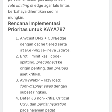
rate limiting
di edge agar lalu lintas
berbahaya dihentikan sedini
mungkin.
Rencana Implementasi
Prioritas untuk KAYA787
Anycast DNS + CDN/edge
dengan cache tiered serta
.
stale-while-revalidate
Brotli, minifikasi, code-
splitting,
preconnect
ke
origin penting, dan
preload
aset kritikal.
AVIF/WebP + lazy load;
font-display: swap
dengan
subset ringkas.
Defer JS non-kritis, Critical
CSS, dan
partial hydration
pada halaman padat