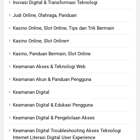
Inovasi Digital & Transformasi Teknologi
Judi Online, Olahraga, Panduan
Kasino Online, Slot Online, Tips dan Trik Bermain
Kasino Online, Slot Online+
Kasino, Panduan Bermain, Slot Online
Keamanan Akses & Teknologi Web
Keamanan Akun & Panduan Pengguna
Keamanan Digital
Keamanan Digital & Edukasi Pengguna
Keamanan Digital & Pengelolaan Akses
Keamanan Digital Troubleshooting Akses Teknologi
Internet Literasi Digital User Experience