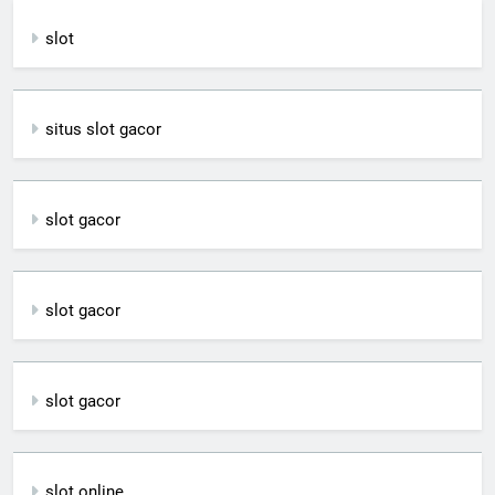
slot
situs slot gacor
slot gacor
slot gacor
slot gacor
slot online