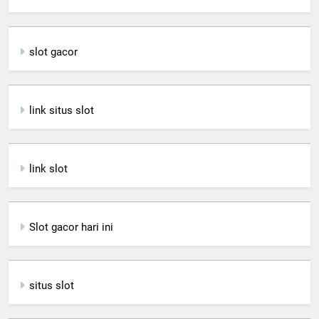
slot gacor
link situs slot
link slot
Slot gacor hari ini
situs slot