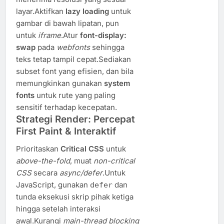
layar.Aktifkan
lazy loading
untuk
gambar di bawah lipatan, pun
untuk
iframe
.Atur
font-display:
swap
pada
webfonts
sehingga
teks tetap tampil cepat.Sediakan
subset font yang efisien, dan bila
memungkinkan gunakan
system
fonts
untuk rute yang paling
sensitif terhadap kecepatan.
Strategi Render: Percepat
First Paint & Interaktif
Prioritaskan
Critical CSS
untuk
above-the-fold
, muat
non-critical
CSS
secara
async/defer
.Untuk
JavaScript, gunakan
dan
defer
tunda eksekusi skrip pihak ketiga
hingga setelah interaksi
awal.Kurangi
main-thread blocking