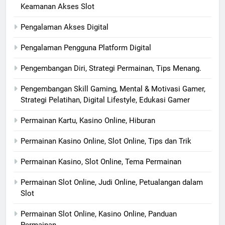
Keamanan Akses Slot
Pengalaman Akses Digital
Pengalaman Pengguna Platform Digital
Pengembangan Diri, Strategi Permainan, Tips Menang.
Pengembangan Skill Gaming, Mental & Motivasi Gamer,
Strategi Pelatihan, Digital Lifestyle, Edukasi Gamer
Permainan Kartu, Kasino Online, Hiburan
Permainan Kasino Online, Slot Online, Tips dan Trik
Permainan Kasino, Slot Online, Tema Permainan
Permainan Slot Online, Judi Online, Petualangan dalam
Slot
Permainan Slot Online, Kasino Online, Panduan
Permainan