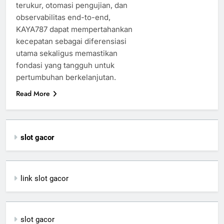
terukur, otomasi pengujian, dan
observabilitas end-to-end,
KAYA787 dapat mempertahankan
kecepatan sebagai diferensiasi
utama sekaligus memastikan
fondasi yang tangguh untuk
pertumbuhan berkelanjutan.
Read More
slot gacor
link slot gacor
slot gacor