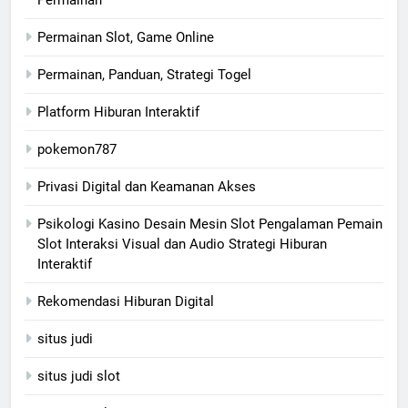
Permainan Slot, Game Online
Permainan, Panduan, Strategi Togel
Platform Hiburan Interaktif
pokemon787
Privasi Digital dan Keamanan Akses
Psikologi Kasino Desain Mesin Slot Pengalaman Pemain
Slot Interaksi Visual dan Audio Strategi Hiburan
Interaktif
Rekomendasi Hiburan Digital
situs judi
situs judi slot