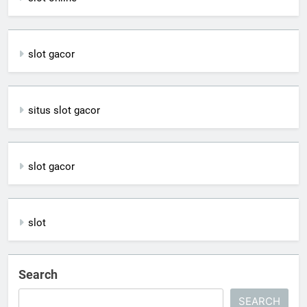
slot gacor
situs slot gacor
slot gacor
slot
Search
SEARCH