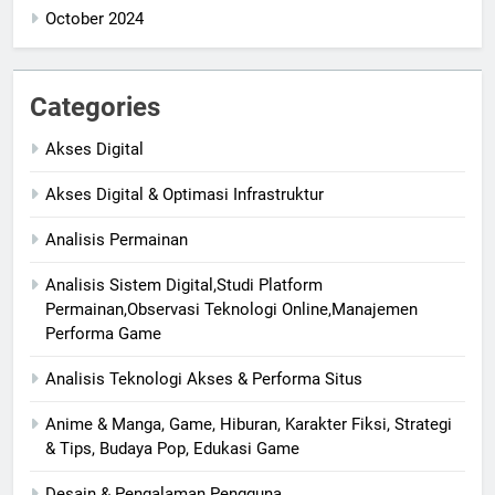
October 2024
Categories
Akses Digital
Akses Digital & Optimasi Infrastruktur
Analisis Permainan
Analisis Sistem Digital,Studi Platform
Permainan,Observasi Teknologi Online,Manajemen
Performa Game
Analisis Teknologi Akses & Performa Situs
Anime & Manga, Game, Hiburan, Karakter Fiksi, Strategi
& Tips, Budaya Pop, Edukasi Game
Desain & Pengalaman Pengguna