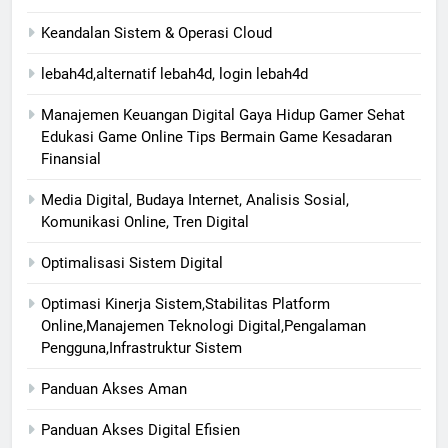
Keandalan Sistem & Operasi Cloud
lebah4d,alternatif lebah4d, login lebah4d
Manajemen Keuangan Digital Gaya Hidup Gamer Sehat
Edukasi Game Online Tips Bermain Game Kesadaran
Finansial
Media Digital, Budaya Internet, Analisis Sosial,
Komunikasi Online, Tren Digital
Optimalisasi Sistem Digital
Optimasi Kinerja Sistem,Stabilitas Platform
Online,Manajemen Teknologi Digital,Pengalaman
Pengguna,Infrastruktur Sistem
Panduan Akses Aman
Panduan Akses Digital Efisien