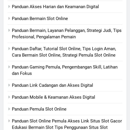
Panduan Akses Harian dan Keamanan Digital
Panduan Bermain Slot Online
Panduan Bermain, Layanan Pelanggan, Strategi Judi, Tips
Profesional, Pengalaman Pemain
Panduan Daftar, Tutorial Slot Online, Tips Login Aman,
Cara Bermain Slot Online, Strategi Pemula Slot Online
Panduan Gaming Pemula, Pengembangan Skill, Latihan
dan Fokus
Panduan Link Cadangan dan Akses Digital
Panduan Mobile & Keamanan Akses Digital
Panduan Pemula Slot Online
Panduan Slot Online Pemula Akses Link Situs Slot Gacor
Edukasi Bermain Slot Tips Penggunaan Situs Slot