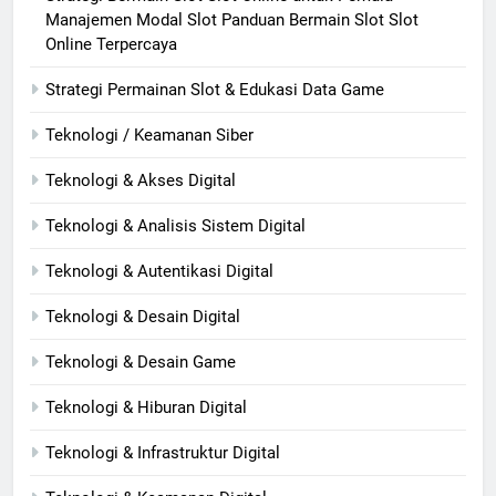
Manajemen Modal Slot Panduan Bermain Slot Slot
Online Terpercaya
Strategi Permainan Slot & Edukasi Data Game
Teknologi / Keamanan Siber
Teknologi & Akses Digital
Teknologi & Analisis Sistem Digital
Teknologi & Autentikasi Digital
Teknologi & Desain Digital
Teknologi & Desain Game
Teknologi & Hiburan Digital
Teknologi & Infrastruktur Digital