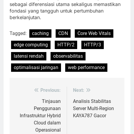
sebagai diferensiasi utama sekaligus memastikan
fondasi yang tangguh untuk pertumbuhan
berkelanjutan.
Tagged:
caching
CDN
Core Web Vitals
edge computing
HTTP/2
HTTP/3
latensi rendah
observabilitas
optimalisasi jaringan
web performance
Previous:
Next:
Post
navigation
Tinjauan
Analisis Stabilitas
Penggunaan
Server Multi-Region
Infrastruktur Hybrid
KAYA787 Gacor
Cloud dalam
Operasional