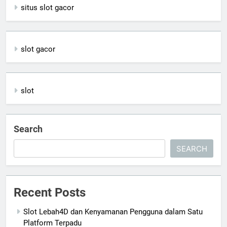
situs slot gacor
slot gacor
slot
Search
SEARCH
Recent Posts
Slot Lebah4D dan Kenyamanan Pengguna dalam Satu
Platform Terpadu