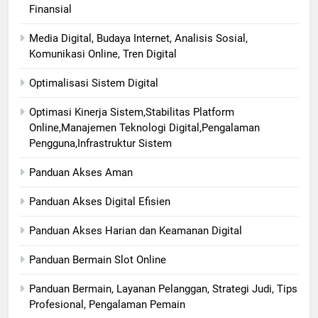
Finansial
Media Digital, Budaya Internet, Analisis Sosial,
Komunikasi Online, Tren Digital
Optimalisasi Sistem Digital
Optimasi Kinerja Sistem,Stabilitas Platform
Online,Manajemen Teknologi Digital,Pengalaman
Pengguna,Infrastruktur Sistem
Panduan Akses Aman
Panduan Akses Digital Efisien
Panduan Akses Harian dan Keamanan Digital
Panduan Bermain Slot Online
Panduan Bermain, Layanan Pelanggan, Strategi Judi, Tips
Profesional, Pengalaman Pemain