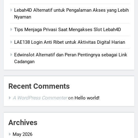
Lebah4D Alternatif untuk Pengalaman Akses yang Lebih
Nyaman
Tips Menjaga Privasi Saat Mengakses Slot Lebah4D
LAE138 Login Anti Ribet untuk Aktivitas Digital Harian
Edwinslot Alternatif dan Peran Pentingnya sebagai Link
Cadangan
Recent Comments
A WordPress Commenter
on
Hello world!
Archives
May 2026