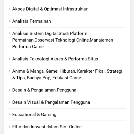
Akses Digital & Optimasi Infrastruktur
Analisis Permainan
Analisis Sistem Digital,Studi Platform
Permainan,Observasi Teknologi Online,Manajemen
Performa Game
Analisis Teknologi Akses & Performa Situs
Anime & Manga, Game, Hiburan, Karakter Fiksi, Strategi
& Tips, Budaya Pop, Edukasi Game
Desain & Pengalaman Pengguna
Desain Visual & Pengalaman Pengguna
Educational & Gaming
Fitur dan Inovasi dalam Slot Online