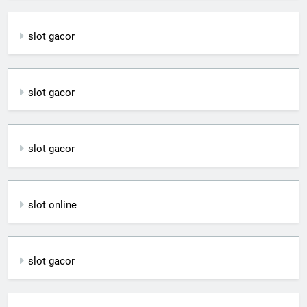
slot gacor
slot gacor
slot gacor
slot online
slot gacor