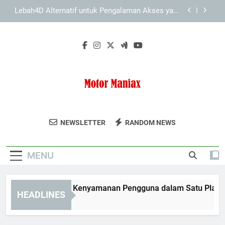
Skip
Tips Menjaga Privasi Saat Mengakses Slot
to
Lebah4D
content
LAE138 Login Anti Ribet untuk Aktivitas Digital
Harian
Slot Lebah4D dan Kenyamanan Pengguna dalam
Satu Platform Terpadu
Lebah4D Alternatif untuk Pengalaman Akses yang
Lebih Nyaman
Tips Menjaga Privasi Saat Mengakses Slot
Lebah4D
Motor Maniax
Bergabunglah Dengan Komunitas Pecinta
LAE138 Login Anti Ribet untuk Aktivitas Digital
NEWSLETTER
RANDOM NEWS
Harian
Motor Di Motor Maniax.
MENU
lot Lebah4D dan Kenyamanan Pengguna dalam Satu Platform 
HEADLINES
Months Ago