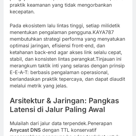
praktik keamanan yang tidak mengorbankan
kecepatan.
Pada ekosistem lalu lintas tinggi, setiap milidetik
menentukan pengalaman pengguna.KAYA787
membutuhkan strategi performa yang menyatukan
optimasi jaringan, efisiensi front-end, dan
ketahanan back-end agar akses link selalu cepat,
stabil, dan konsisten lintas perangkat.Tinjauan ini
merangkum taktik inti yang selaras dengan prinsip
E-E-A-T: berbasis pengalaman operasional,
berlandaskan praktik tepercaya, dan dapat diaudit
melalui metrik yang jelas.
Arsitektur & Jaringan: Pangkas
Latensi di Jalur Paling Awal
Mulailah dari jalur data terpendek.Penerapan
Anycast DNS
dengan TTL konservatif