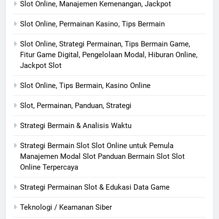
Slot Online, Manajemen Kemenangan, Jackpot
Slot Online, Permainan Kasino, Tips Bermain
Slot Online, Strategi Permainan, Tips Bermain Game,
Fitur Game Digital, Pengelolaan Modal, Hiburan Online,
Jackpot Slot
Slot Online, Tips Bermain, Kasino Online
Slot, Permainan, Panduan, Strategi
Strategi Bermain & Analisis Waktu
Strategi Bermain Slot Slot Online untuk Pemula
Manajemen Modal Slot Panduan Bermain Slot Slot
Online Terpercaya
Strategi Permainan Slot & Edukasi Data Game
Teknologi / Keamanan Siber