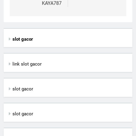
KAYA787
slot gacor
link slot gacor
slot gacor
slot gacor