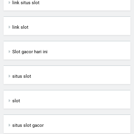
link situs slot
link slot
Slot gacor hari ini
situs slot
slot
situs slot gacor