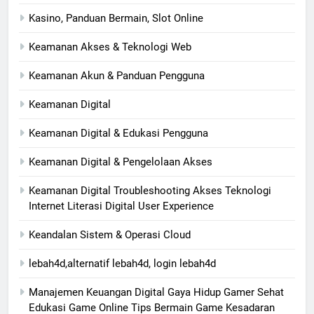
Kasino, Panduan Bermain, Slot Online
Keamanan Akses & Teknologi Web
Keamanan Akun & Panduan Pengguna
Keamanan Digital
Keamanan Digital & Edukasi Pengguna
Keamanan Digital & Pengelolaan Akses
Keamanan Digital Troubleshooting Akses Teknologi
Internet Literasi Digital User Experience
Keandalan Sistem & Operasi Cloud
lebah4d,alternatif lebah4d, login lebah4d
Manajemen Keuangan Digital Gaya Hidup Gamer Sehat
Edukasi Game Online Tips Bermain Game Kesadaran