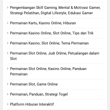
Pengembangan Skill Gaming, Mental & Motivasi Gamer,
Strategi Pelatihan, Digital Lifestyle, Edukasi Gamer
Permainan Kartu, Kasino Online, Hiburan
Permainan Kasino Online, Slot Online, Tips dan Trik
Permainan Kasino, Slot Online, Tema Permainan
Permainan Slot Online, Judi Online, Petualangan dalam
Slot
Permainan Slot Online, Kasino Online, Panduan
Permainan
Permainan Slot, Game Online
Permainan, Panduan, Strategi Togel
Platform Hiburan Interaktif