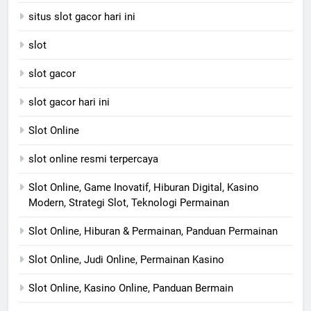
situs slot gacor hari ini
slot
slot gacor
slot gacor hari ini
Slot Online
slot online resmi terpercaya
Slot Online, Game Inovatif, Hiburan Digital, Kasino
Modern, Strategi Slot, Teknologi Permainan
Slot Online, Hiburan & Permainan, Panduan Permainan
Slot Online, Judi Online, Permainan Kasino
Slot Online, Kasino Online, Panduan Bermain