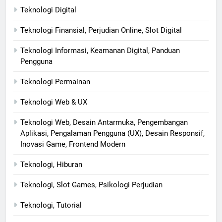
Teknologi Digital
Teknologi Finansial, Perjudian Online, Slot Digital
Teknologi Informasi, Keamanan Digital, Panduan
Pengguna
Teknologi Permainan
Teknologi Web & UX
Teknologi Web, Desain Antarmuka, Pengembangan
Aplikasi, Pengalaman Pengguna (UX), Desain Responsif,
Inovasi Game, Frontend Modern
Teknologi, Hiburan
Teknologi, Slot Games, Psikologi Perjudian
Teknologi, Tutorial