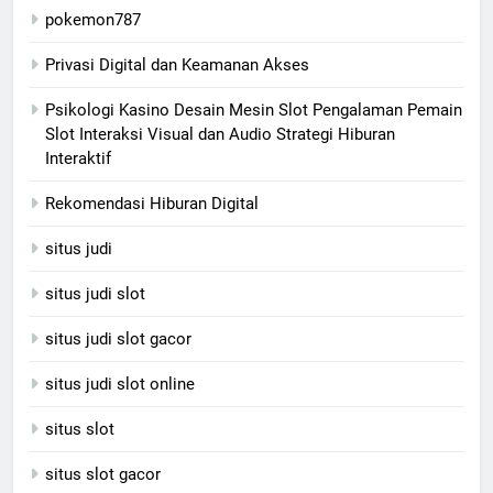
pokemon787
Privasi Digital dan Keamanan Akses
Psikologi Kasino Desain Mesin Slot Pengalaman Pemain
Slot Interaksi Visual dan Audio Strategi Hiburan
Interaktif
Rekomendasi Hiburan Digital
situs judi
situs judi slot
situs judi slot gacor
situs judi slot online
situs slot
situs slot gacor