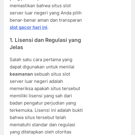
memastikan bahwa situs slot
server luar negeri yang Anda pilih
benar-benar aman dan transparan
slot gacor hari ini
.
1.
Lisensi dan Regulasi yang
Jelas
Salah satu cara pertama yang
dapat digunakan untuk menilai
keamanan
sebuah situs slot
server luar negeri adalah
memeriksa apakah situs tersebut
memiliki lisensi yang sah dari
badan pengatur perjudian yang
terkemuka. Lisensi ini adalah bukti
bahwa situs tersebut telah
mematuhi standar dan regulasi
yang ditetapkan oleh otoritas