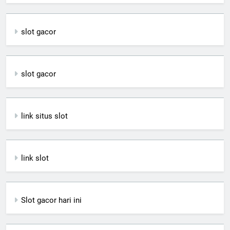
slot gacor
slot gacor
link situs slot
link slot
Slot gacor hari ini