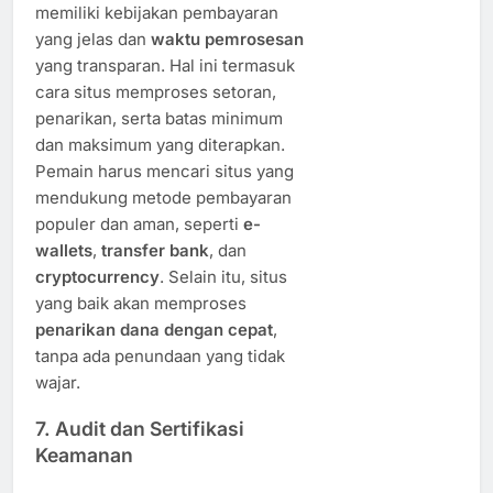
memiliki kebijakan pembayaran
yang jelas dan
waktu pemrosesan
yang transparan. Hal ini termasuk
cara situs memproses setoran,
penarikan, serta batas minimum
dan maksimum yang diterapkan.
Pemain harus mencari situs yang
mendukung metode pembayaran
populer dan aman, seperti
e-
wallets
,
transfer bank
, dan
cryptocurrency
. Selain itu, situs
yang baik akan memproses
penarikan dana dengan cepat
,
tanpa ada penundaan yang tidak
wajar.
7.
Audit dan Sertifikasi
Keamanan