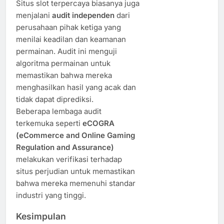
Situs slot terpercaya biasanya juga
menjalani
audit independen
dari
perusahaan pihak ketiga yang
menilai keadilan dan keamanan
permainan. Audit ini menguji
algoritma permainan untuk
memastikan bahwa mereka
menghasilkan hasil yang acak dan
tidak dapat diprediksi.
Beberapa lembaga audit
terkemuka seperti
eCOGRA
(eCommerce and Online Gaming
Regulation and Assurance)
melakukan verifikasi terhadap
situs perjudian untuk memastikan
bahwa mereka memenuhi standar
industri yang tinggi.
Kesimpulan