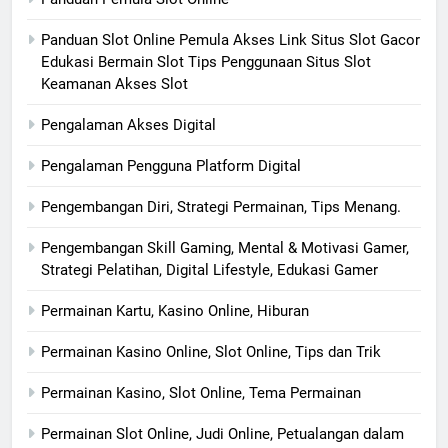
Panduan Slot Online Pemula Akses Link Situs Slot Gacor
Edukasi Bermain Slot Tips Penggunaan Situs Slot
Keamanan Akses Slot
Pengalaman Akses Digital
Pengalaman Pengguna Platform Digital
Pengembangan Diri, Strategi Permainan, Tips Menang.
Pengembangan Skill Gaming, Mental & Motivasi Gamer,
Strategi Pelatihan, Digital Lifestyle, Edukasi Gamer
Permainan Kartu, Kasino Online, Hiburan
Permainan Kasino Online, Slot Online, Tips dan Trik
Permainan Kasino, Slot Online, Tema Permainan
Permainan Slot Online, Judi Online, Petualangan dalam