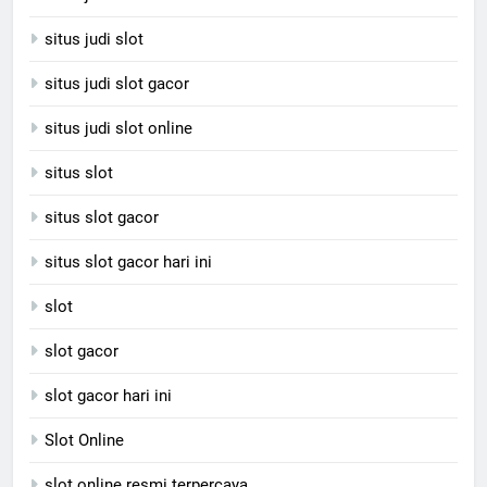
situs judi slot
situs judi slot gacor
situs judi slot online
situs slot
situs slot gacor
situs slot gacor hari ini
slot
slot gacor
slot gacor hari ini
Slot Online
slot online resmi terpercaya