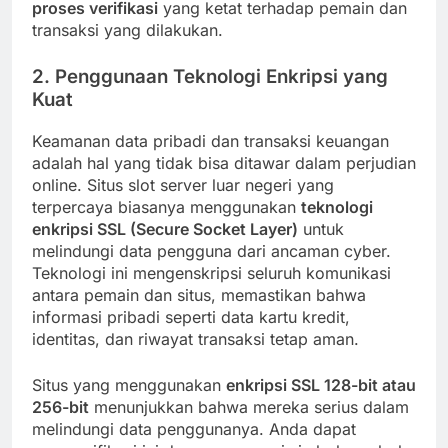
proses verifikasi
yang ketat terhadap pemain dan
transaksi yang dilakukan.
2.
Penggunaan Teknologi Enkripsi yang
Kuat
Keamanan data pribadi dan transaksi keuangan
adalah hal yang tidak bisa ditawar dalam perjudian
online. Situs slot server luar negeri yang
terpercaya biasanya menggunakan
teknologi
enkripsi SSL (Secure Socket Layer)
untuk
melindungi data pengguna dari ancaman cyber.
Teknologi ini mengenskripsi seluruh komunikasi
antara pemain dan situs, memastikan bahwa
informasi pribadi seperti data kartu kredit,
identitas, dan riwayat transaksi tetap aman.
Situs yang menggunakan
enkripsi SSL 128-bit atau
256-bit
menunjukkan bahwa mereka serius dalam
melindungi data penggunanya. Anda dapat