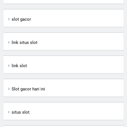
slot gacor
link situs slot
link slot
Slot gacor hari ini
situs slot