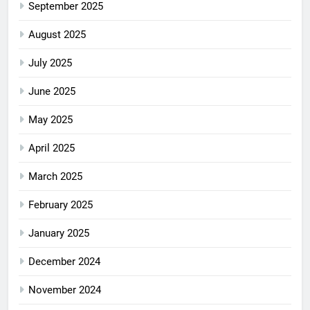
September 2025
August 2025
July 2025
June 2025
May 2025
April 2025
March 2025
February 2025
January 2025
December 2024
November 2024