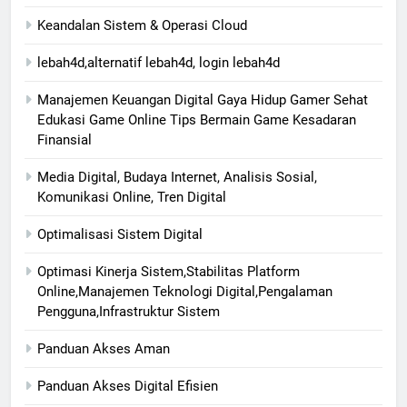
Keandalan Sistem & Operasi Cloud
lebah4d,alternatif lebah4d, login lebah4d
Manajemen Keuangan Digital Gaya Hidup Gamer Sehat
Edukasi Game Online Tips Bermain Game Kesadaran
Finansial
Media Digital, Budaya Internet, Analisis Sosial,
Komunikasi Online, Tren Digital
Optimalisasi Sistem Digital
Optimasi Kinerja Sistem,Stabilitas Platform
Online,Manajemen Teknologi Digital,Pengalaman
Pengguna,Infrastruktur Sistem
Panduan Akses Aman
Panduan Akses Digital Efisien