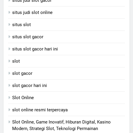
situs judi slot gacor
situs judi slot online
situs slot
situs slot gacor
situs slot gacor hari ini
slot
slot gacor
slot gacor hari ini
Slot Online
slot online resmi terpercaya
Slot Online, Game Inovatif, Hiburan Digital, Kasino
Modern, Strategi Slot, Teknologi Permainan