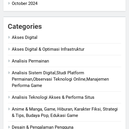
October 2024
Categories
Akses Digital
Akses Digital & Optimasi Infrastruktur
Analisis Permainan
Analisis Sistem Digital,Studi Platform
Permainan,Observasi Teknologi Online,Manajemen
Performa Game
Analisis Teknologi Akses & Performa Situs
Anime & Manga, Game, Hiburan, Karakter Fiksi, Strategi
& Tips, Budaya Pop, Edukasi Game
Desain & Pengalaman Pengguna