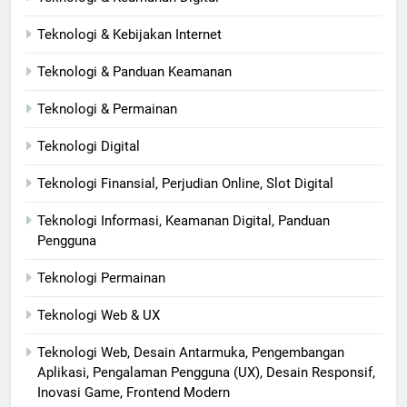
Teknologi & Kebijakan Internet
Teknologi & Panduan Keamanan
Teknologi & Permainan
Teknologi Digital
Teknologi Finansial, Perjudian Online, Slot Digital
Teknologi Informasi, Keamanan Digital, Panduan
Pengguna
Teknologi Permainan
Teknologi Web & UX
Teknologi Web, Desain Antarmuka, Pengembangan
Aplikasi, Pengalaman Pengguna (UX), Desain Responsif,
Inovasi Game, Frontend Modern