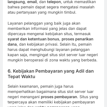
langsung
,
email
, dan
telepon
, untuk memastikan
bahwa pemain dapat segera mengatasi masalah
atau pertanyaan yang mungkin timbul.
Layanan pelanggan yang baik juga akan
memberikan informasi yang jelas dan dapat
dipercaya mengenai kebijakan situs, termasuk
syarat dan ketentuan bonus
,
proses penarikan
dana
, dan kebijakan privasi. Selain itu, pemain
harus dapat menghubungi layanan pelanggan
kapan saja, mengingat situs slot server luar negeri
mungkin beroperasi di zona waktu yang berbeda.
6.
Kebijakan Pembayaran yang Adil dan
Tepat Waktu
Selain keamanan, pemain juga harus
memperhatikan bagaimana situs slot server luar
negeri menangani
proses pembayaran
. Situs yang
terpercaya akan memiliki kebijakan pembayaran