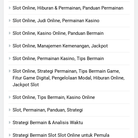
Slot Online, Hiburan & Permainan, Panduan Permainan
Slot Online, Judi Online, Permainan Kasino
Slot Online, Kasino Online, Panduan Bermain
Slot Online, Manajemen Kemenangan, Jackpot
Slot Online, Permainan Kasino, Tips Bermain
Slot Online, Strategi Permainan, Tips Bermain Game,
Fitur Game Digital, Pengelolaan Modal, Hiburan Online,
Jackpot Slot
Slot Online, Tips Bermain, Kasino Online
Slot, Permainan, Panduan, Strategi
Strategi Bermain & Analisis Waktu
Strategi Bermain Slot Slot Online untuk Pemula