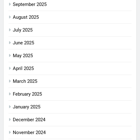
September 2025
August 2025
July 2025
June 2025
May 2025
April 2025
March 2025
February 2025
January 2025
December 2024
November 2024