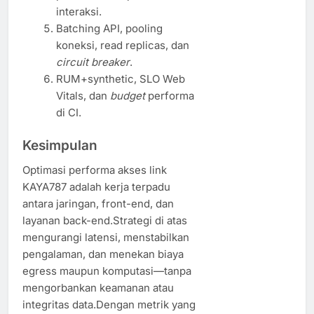
interaksi.
Batching API, pooling
koneksi, read replicas, dan
circuit breaker
.
RUM+synthetic, SLO Web
Vitals, dan
budget
performa
di CI.
Kesimpulan
Optimasi performa akses link
KAYA787 adalah kerja terpadu
antara jaringan, front-end, dan
layanan back-end.Strategi di atas
mengurangi latensi, menstabilkan
pengalaman, dan menekan biaya
egress maupun komputasi—tanpa
mengorbankan keamanan atau
integritas data.Dengan metrik yang