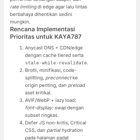
rate limiting
di edge agar lalu lintas
berbahaya dihentikan sedini
mungkin.
Rencana Implementasi
Prioritas untuk KAYA787
Anycast DNS + CDN/edge
dengan cache tiered serta
.
stale-while-revalidate
Brotli, minifikasi, code-
splitting,
preconnect
ke
origin penting, dan
preload
aset kritikal.
AVIF/WebP + lazy load;
font-display: swap
dengan
subset ringkas.
Defer JS non-kritis, Critical
CSS, dan
partial hydration
pada halaman padat