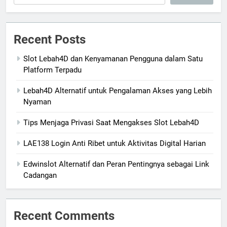
Recent Posts
Slot Lebah4D dan Kenyamanan Pengguna dalam Satu
Platform Terpadu
Lebah4D Alternatif untuk Pengalaman Akses yang Lebih
Nyaman
Tips Menjaga Privasi Saat Mengakses Slot Lebah4D
LAE138 Login Anti Ribet untuk Aktivitas Digital Harian
Edwinslot Alternatif dan Peran Pentingnya sebagai Link
Cadangan
Recent Comments