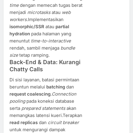
time
dengan memecah tugas berat
menjadi
microtasks
atau
web
workers
.Implementasikan
isomorphic/SSR
atau
partial
hydration
pada halaman yang
menuntut
time-to-interactive
rendah, sambil menjaga
bundle
size
tetap ramping.
Back-End & Data: Kurangi
Chatty Calls
Di sisi layanan, batasi permintaan
beruntun melalui
batching
dan
request coalescing
.
Connection
pooling
pada koneksi database
serta
prepared statements
akan
memangkas latensi kueri.Terapkan
read replicas
dan
circuit breaker
untuk mengurangi dampak