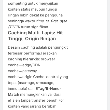
computing
untuk menyajikan
konten statis maupun fungsi
ringan lebih dekat ke pengguna
sehingga waktu
time-to-first-byte
(TTFB)
turun signifikan.
Caching Multi-Lapis: Hit
Tinggi, Origin Ringan
Desain caching adalah pengungkit
terbesar performa.Terapkan
caching hierarkis
: browser
cache→edge/CDN
cache→gateway
cache→origin.Cache-control yang
tepat (max-age, s-maxage,
immutable) dan
ETag/If-None-
Match
memungkinkan validasi
efisien tanpa transfer penuh.For
konten yang jarang berubah,