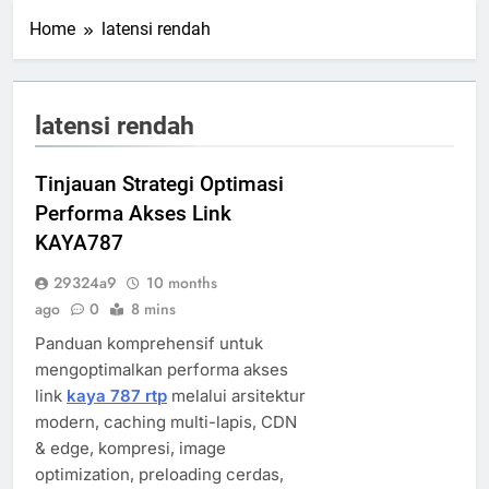
Home
latensi rendah
latensi rendah
Tinjauan Strategi Optimasi
Performa Akses Link
KAYA787
29324a9
10 months
ago
0
8 mins
Panduan komprehensif untuk
mengoptimalkan performa akses
link
kaya 787 rtp
melalui arsitektur
modern, caching multi-lapis, CDN
& edge, kompresi, image
optimization, preloading cerdas,