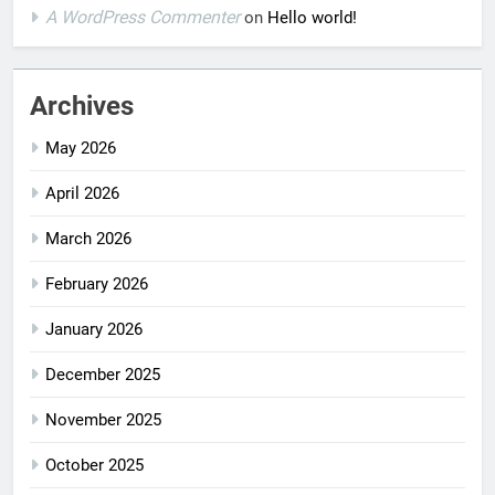
A WordPress Commenter
on
Hello world!
Archives
May 2026
April 2026
March 2026
February 2026
January 2026
December 2025
November 2025
October 2025