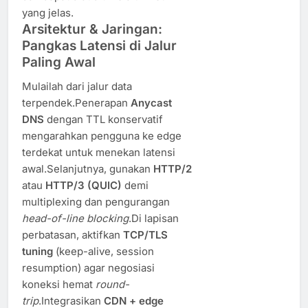
yang jelas.
Arsitektur & Jaringan:
Pangkas Latensi di Jalur
Paling Awal
Mulailah dari jalur data
terpendek.Penerapan
Anycast
DNS
dengan TTL konservatif
mengarahkan pengguna ke edge
terdekat untuk menekan latensi
awal.Selanjutnya, gunakan
HTTP/2
atau
HTTP/3 (QUIC)
demi
multiplexing dan pengurangan
head-of-line blocking
.Di lapisan
perbatasan, aktifkan
TCP/TLS
tuning
(keep-alive, session
resumption) agar negosiasi
koneksi hemat
round-
trip
.Integrasikan
CDN + edge