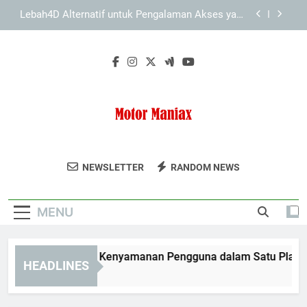
Skip
Tips Menjaga Privasi Saat Mengakses Slot
to
Lebah4D
content
LAE138 Login Anti Ribet untuk Aktivitas Digital
Harian
Slot Lebah4D dan Kenyamanan Pengguna dalam
Satu Platform Terpadu
Lebah4D Alternatif untuk Pengalaman Akses yang
Lebih Nyaman
Tips Menjaga Privasi Saat Mengakses Slot
Lebah4D
Motor Maniax
Bergabunglah Dengan Komunitas Pecinta
LAE138 Login Anti Ribet untuk Aktivitas Digital
NEWSLETTER
RANDOM NEWS
Harian
Motor Di Motor Maniax.
MENU
lot Lebah4D dan Kenyamanan Pengguna dalam Satu Platform 
HEADLINES
Months Ago