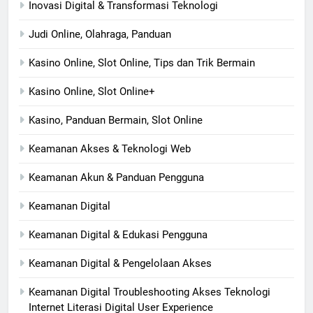
Inovasi Digital & Transformasi Teknologi
Judi Online, Olahraga, Panduan
Kasino Online, Slot Online, Tips dan Trik Bermain
Kasino Online, Slot Online+
Kasino, Panduan Bermain, Slot Online
Keamanan Akses & Teknologi Web
Keamanan Akun & Panduan Pengguna
Keamanan Digital
Keamanan Digital & Edukasi Pengguna
Keamanan Digital & Pengelolaan Akses
Keamanan Digital Troubleshooting Akses Teknologi
Internet Literasi Digital User Experience