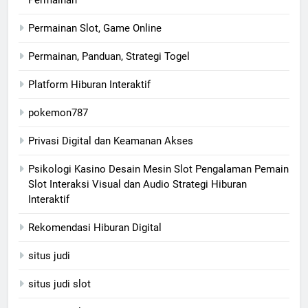
Permainan Slot, Game Online
Permainan, Panduan, Strategi Togel
Platform Hiburan Interaktif
pokemon787
Privasi Digital dan Keamanan Akses
Psikologi Kasino Desain Mesin Slot Pengalaman Pemain
Slot Interaksi Visual dan Audio Strategi Hiburan
Interaktif
Rekomendasi Hiburan Digital
situs judi
situs judi slot