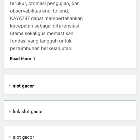
terukur, otomasi pengujian, dan
observabilitas end-to-end,
KAYA787 dapat mempertahankan
kecepatan sebagai diferensiasi
utama sekaligus memastikan
fondasi yang tangguh untuk
pertumbuhan berkelanjutan.
Read More
slot gacor
link slot gacor
slot gacor