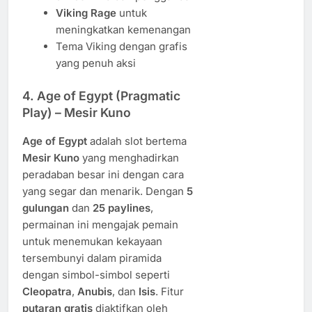
Viking Rage
untuk
meningkatkan kemenangan
Tema Viking dengan grafis
yang penuh aksi
4.
Age of Egypt (Pragmatic
Play) – Mesir Kuno
Age of Egypt
adalah slot bertema
Mesir Kuno
yang menghadirkan
peradaban besar ini dengan cara
yang segar dan menarik. Dengan
5
gulungan
dan
25 paylines
,
permainan ini mengajak pemain
untuk menemukan kekayaan
tersembunyi dalam piramida
dengan simbol-simbol seperti
Cleopatra
,
Anubis
, dan
Isis
. Fitur
putaran gratis
diaktifkan oleh