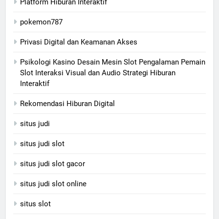
Platform Hiburan Interaktif
pokemon787
Privasi Digital dan Keamanan Akses
Psikologi Kasino Desain Mesin Slot Pengalaman Pemain
Slot Interaksi Visual dan Audio Strategi Hiburan
Interaktif
Rekomendasi Hiburan Digital
situs judi
situs judi slot
situs judi slot gacor
situs judi slot online
situs slot