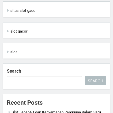
situs slot gacor
slot gacor
slot
Search
SEARCH
Recent Posts
Slot Lebah4D dan Kenyamanan Pengguna dalam Satu