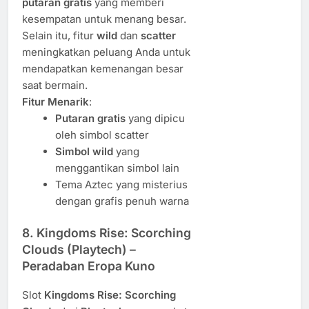
putaran gratis
yang memberi
kesempatan untuk menang besar.
Selain itu, fitur
wild
dan
scatter
meningkatkan peluang Anda untuk
mendapatkan kemenangan besar
saat bermain.
Fitur Menarik
:
Putaran gratis
yang dipicu
oleh simbol scatter
Simbol wild
yang
menggantikan simbol lain
Tema Aztec yang misterius
dengan grafis penuh warna
8.
Kingdoms Rise: Scorching
Clouds (Playtech) –
Peradaban Eropa Kuno
Slot
Kingdoms Rise: Scorching