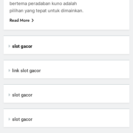
bertema peradaban kuno adalah
pilihan yang tepat untuk dimainkan.
Read More
slot gacor
link slot gacor
slot gacor
slot gacor