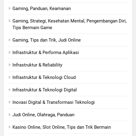
Gaming, Panduan, Keamanan
Gaming, Strategi, Kesehatan Mental, Pengembangan Diri,
Tips Bermain Game
Gaming, Tips dan Trik, Judi Online
Infrastruktur & Performa Aplikasi
Infrastruktur & Reliability
Infrastruktur & Teknologi Cloud
Infrastruktur & Teknologi Digital
Inovasi Digital & Transformasi Teknologi
Judi Online, Olahraga, Panduan
Kasino Online, Slot Online, Tips dan Trik Bermain