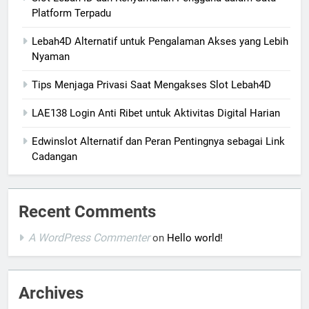
Platform Terpadu
Lebah4D Alternatif untuk Pengalaman Akses yang Lebih
Nyaman
Tips Menjaga Privasi Saat Mengakses Slot Lebah4D
LAE138 Login Anti Ribet untuk Aktivitas Digital Harian
Edwinslot Alternatif dan Peran Pentingnya sebagai Link
Cadangan
Recent Comments
A WordPress Commenter
on
Hello world!
Archives