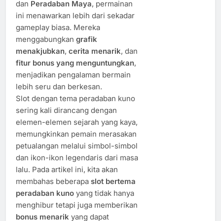
dan
Peradaban Maya
, permainan
ini menawarkan lebih dari sekadar
gameplay biasa. Mereka
menggabungkan
grafik
menakjubkan
,
cerita menarik
, dan
fitur bonus yang menguntungkan
,
menjadikan pengalaman bermain
lebih seru dan berkesan.
Slot dengan tema peradaban kuno
sering kali dirancang dengan
elemen-elemen sejarah yang kaya,
memungkinkan pemain merasakan
petualangan melalui simbol-simbol
dan ikon-ikon legendaris dari masa
lalu. Pada artikel ini, kita akan
membahas beberapa
slot bertema
peradaban kuno
yang tidak hanya
menghibur tetapi juga memberikan
bonus menarik
yang dapat