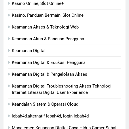
Kasino Online, Slot Online+
Kasino, Panduan Bermain, Slot Online
Keamanan Akses & Teknologi Web
Keamanan Akun & Panduan Pengguna
Keamanan Digital
Keamanan Digital & Edukasi Pengguna
Keamanan Digital & Pengelolaan Akses
Keamanan Digital Troubleshooting Akses Teknologi
Internet Literasi Digital User Experience
Keandalan Sistem & Operasi Cloud
lebah4d,alternatif lebah4d, login lebah4d
Manajemen Keuangan Digital Gaya Hidup Gamer Sehat