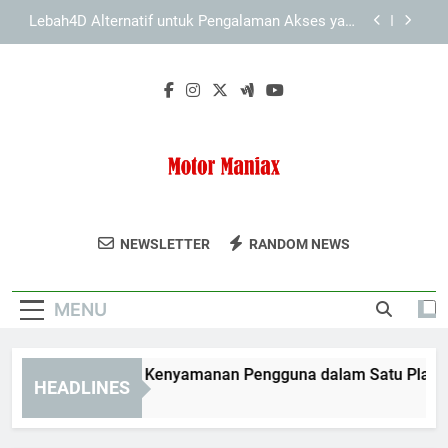
Skip
Tips Menjaga Privasi Saat Mengakses Slot
to
Lebah4D
content
LAE138 Login Anti Ribet untuk Aktivitas Digital
Harian
Slot Lebah4D dan Kenyamanan Pengguna dalam
Satu Platform Terpadu
Lebah4D Alternatif untuk Pengalaman Akses yang
Lebih Nyaman
Tips Menjaga Privasi Saat Mengakses Slot
Lebah4D
Motor Maniax
Bergabunglah Dengan Komunitas Pecinta
LAE138 Login Anti Ribet untuk Aktivitas Digital
NEWSLETTER
RANDOM NEWS
Harian
Motor Di Motor Maniax.
MENU
lot Lebah4D dan Kenyamanan Pengguna dalam Satu Platform 
HEADLINES
Months Ago