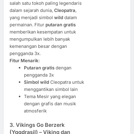
salah satu tokoh paling legendaris
dalam sejarah dunia,
Cleopatra
,
yang menjadi simbol
wild
dalam
permainan. Fitur
putaran gratis
memberikan kesempatan untuk
mengumpulkan lebih banyak
kemenangan besar dengan
pengganda 3x.
Fitur Menarik
:
Putaran gratis
dengan
pengganda 3x
Simbol wild
Cleopatra untuk
menggantikan simbol lain
Tema Mesir yang elegan
dengan grafis dan musik
atmosferik
3.
Vikings Go Berzerk
(Yggdrasil) – Viking dan