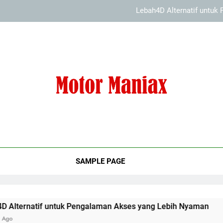
Lebah4D Alternatif untu
Tips Menjaga
LAE138 Login An
Slot Lebah4D dan Kenyamanan P
Lebah4D Alternatif untu
Tips Menjaga
or Maniax
lah Dengan Komunitas Pecinta Motor Di Motor Maniax.
LAE138 Login An
SAMPLE PAGE
f untuk Pengalaman Akses yang Lebih Nyaman
Tips Men
3 Months A