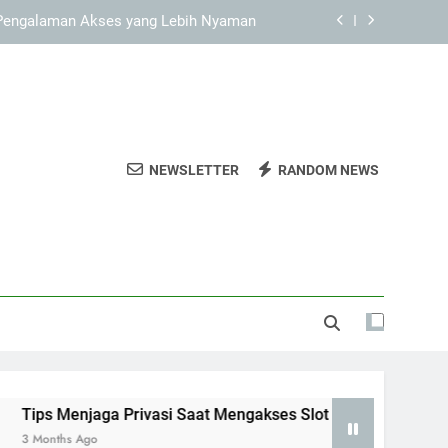
k Pengalaman Akses yang Lebih Nyaman
 Privasi Saat Mengakses Slot Lebah4D
ti Ribet untuk Aktivitas Digital Harian
engguna dalam Satu Platform Terpadu
NEWSLETTER
RANDOM NEWS
k Pengalaman Akses yang Lebih Nyaman
 Privasi Saat Mengakses Slot Lebah4D
ti Ribet untuk Aktivitas Digital Harian
jaga Privasi Saat Mengakses Slot Lebah4D
LAE138 Login
go
3 Months Ago