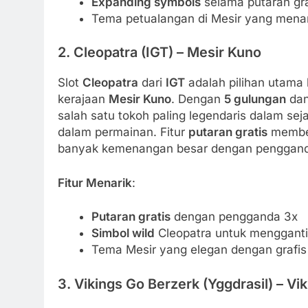
Expanding symbols
selama putaran gr
Tema petualangan di Mesir yang menar
2.
Cleopatra (IGT) – Mesir Kuno
Slot
Cleopatra
dari
IGT
adalah pilihan utama
kerajaan
Mesir Kuno
. Dengan
5 gulungan
da
salah satu tokoh paling legendaris dalam sej
dalam permainan. Fitur
putaran gratis
member
banyak kemenangan besar dengan penggand
Fitur Menarik
:
Putaran gratis
dengan pengganda 3x
Simbol wild
Cleopatra untuk menggantik
Tema Mesir yang elegan dengan grafis
3.
Vikings Go Berzerk (Yggdrasil) – Vik