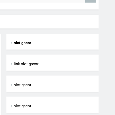
slot gacor
link slot gacor
slot gacor
slot gacor