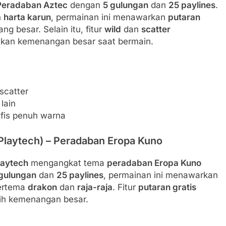
Peradaban Aztec
dengan
5 gulungan
dan
25 paylines
.
n
harta karun
, permainan ini menawarkan
putaran
 besar. Selain itu, fitur
wild
dan
scatter
kan kemenangan besar saat bermain.
scatter
lain
fis penuh warna
Playtech) – Peradaban Eropa Kuno
laytech
mengangkat tema
peradaban Eropa Kuno
gulungan
dan
25 paylines
, permainan ini menawarkan
bertema
drakon
dan
raja-raja
. Fitur
putaran gratis
ih kemenangan besar.