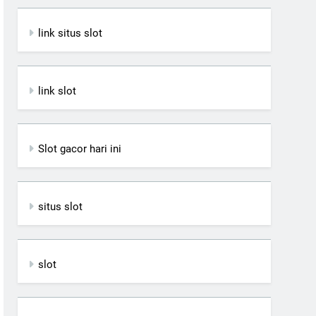
link situs slot
link slot
Slot gacor hari ini
situs slot
slot