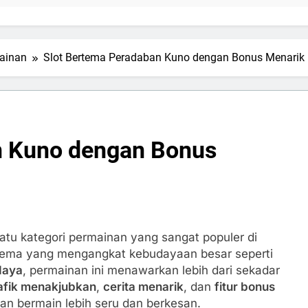
mainan
Slot Bertema Peradaban Kuno dengan Bonus Menarik
n Kuno dengan Bonus
atu kategori permainan yang sangat populer di
tema yang mengangkat kebudayaan besar seperti
Maya
, permainan ini menawarkan lebih dari sekadar
afik menakjubkan
,
cerita menarik
, dan
fitur bonus
an bermain lebih seru dan berkesan.