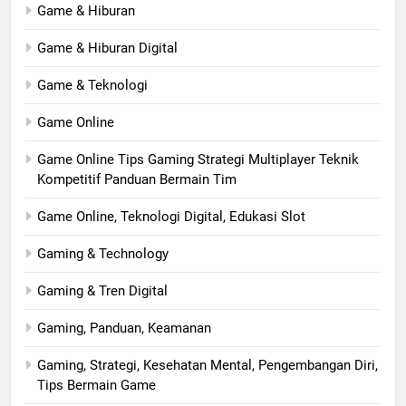
Game & Hiburan
Game & Hiburan Digital
Game & Teknologi
Game Online
Game Online Tips Gaming Strategi Multiplayer Teknik
Kompetitif Panduan Bermain Tim
Game Online, Teknologi Digital, Edukasi Slot
Gaming & Technology
Gaming & Tren Digital
Gaming, Panduan, Keamanan
Gaming, Strategi, Kesehatan Mental, Pengembangan Diri,
Tips Bermain Game