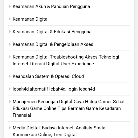
Keamanan Akun & Panduan Pengguna
Keamanan Digital
Keamanan Digital & Edukasi Pengguna
Keamanan Digital & Pengelolaan Akses
Keamanan Digital Troubleshooting Akses Teknologi
Internet Literasi Digital User Experience
Keandalan Sistem & Operasi Cloud
lebah4d,alternatif lebah4d, login lebah4d
Manajemen Keuangan Digital Gaya Hidup Gamer Sehat
Edukasi Game Online Tips Bermain Game Kesadaran
Finansial
Media Digital, Budaya Internet, Analisis Sosial,
Komunikasi Online, Tren Digital