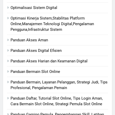
Optimalisasi Sistem Digital
Optimasi Kinerja Sistem,Stabilitas Platform
Online,Manajemen Teknologi Digital,Pengalaman
Pengguna,Infrastruktur Sistem
Panduan Akses Aman
Panduan Akses Digital Efisien
Panduan Akses Harian dan Keamanan Digital
Panduan Bermain Slot Online
Panduan Bermain, Layanan Pelanggan, Strategi Judi, Tips
Profesional, Pengalaman Pemain
Panduan Daftar, Tutorial Slot Online, Tips Login Aman,
Cara Bermain Slot Online, Strategi Pemula Slot Online
Panduan Gaming Pemula, Pengembangan Skill, Latihan