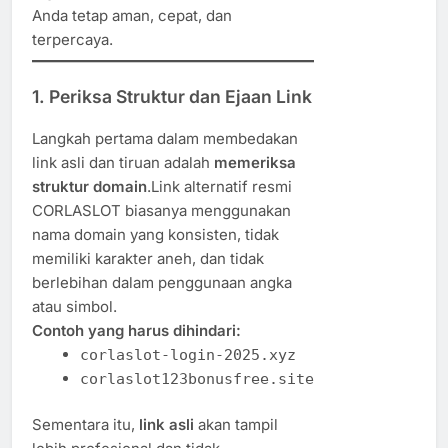
Anda tetap aman, cepat, dan
terpercaya.
1. Periksa Struktur dan Ejaan Link
Langkah pertama dalam membedakan
link asli dan tiruan adalah
memeriksa
struktur domain
.Link alternatif resmi
CORLASLOT biasanya menggunakan
nama domain yang konsisten, tidak
memiliki karakter aneh, dan tidak
berlebihan dalam penggunaan angka
atau simbol.
Contoh yang harus dihindari:
corlaslot-login-2025.xyz
corlaslot123bonusfree.site
Sementara itu,
link asli
akan tampil