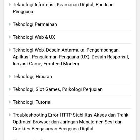
Teknologi Informasi, Keamanan Digital, Panduan
Pengguna
Teknologi Permainan
Teknologi Web & UX
Teknologi Web, Desain Antarmuka, Pengembangan
Aplikasi, Pengalaman Pengguna (UX), Desain Responsif,
Inovasi Game, Frontend Modern
Teknologi, Hiburan
Teknologi, Slot Games, Psikologi Perjudian
Teknologi, Tutorial
Troubleshooting Error HTTP Stabilitas Akses dan Trafik
Optimasi Browser dan Jaringan Manajemen Sesi dan
Cookies Pengalaman Pengguna Digital