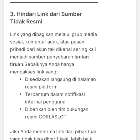
3. Hindari Link dari Sumber
Tidak Resmi
Link yang dibagikan melalui grup media
sosial, komentar acak, atau pesan
pribadi dari akun tak dikenal sering kali
menjadi sumber penyebaran
tautan
tiruan
.Sebaiknya Anda hanya
mengakses link yang:
Disediakan langsung di halaman
resmi platform
Tercantum dalam notifikasi
internal pengguna
Diberikan oleh tim dukungan
resmi CORLASLOT
Jika Anda menerima link dari pihak luar
yang tidak bisa diverifikasi, lebih baik