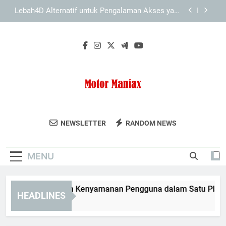
Skip
Tips Menjaga Privasi Saat Mengakses Slot
to
Lebah4D
content
LAE138 Login Anti Ribet untuk Aktivitas Digital
Harian
Slot Lebah4D dan Kenyamanan Pengguna dalam
Satu Platform Terpadu
Lebah4D Alternatif untuk Pengalaman Akses yang
Lebih Nyaman
Tips Menjaga Privasi Saat Mengakses Slot
Lebah4D
Motor Maniax
Bergabunglah Dengan Komunitas Pecinta
LAE138 Login Anti Ribet untuk Aktivitas Digital
NEWSLETTER
RANDOM NEWS
Harian
Motor Di Motor Maniax.
MENU
lot Lebah4D dan Kenyamanan Pengguna dalam Satu Platform
HEADLINES
 Months Ago