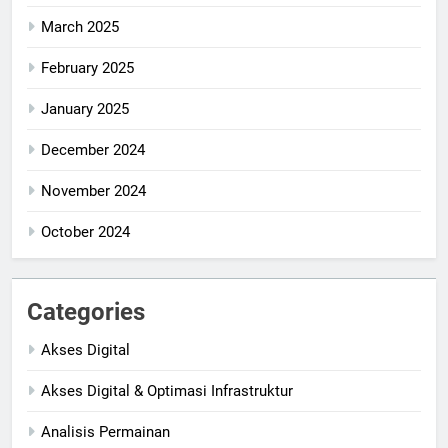
March 2025
February 2025
January 2025
December 2024
November 2024
October 2024
Categories
Akses Digital
Akses Digital & Optimasi Infrastruktur
Analisis Permainan