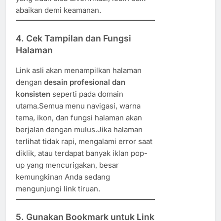
abaikan demi keamanan.
4. Cek Tampilan dan Fungsi
Halaman
Link asli akan menampilkan halaman
dengan
desain profesional dan
konsisten
seperti pada domain
utama.Semua menu navigasi, warna
tema, ikon, dan fungsi halaman akan
berjalan dengan mulus.Jika halaman
terlihat tidak rapi, mengalami error saat
diklik, atau terdapat banyak iklan pop-
up yang mencurigakan, besar
kemungkinan Anda sedang
mengunjungi link tiruan.
5. Gunakan Bookmark untuk Link