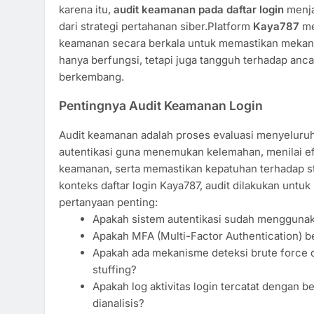
karena itu,
audit keamanan pada daftar login
menja
dari strategi pertahanan siber.Platform
Kaya787
me
keamanan secara berkala untuk memastikan mekani
hanya berfungsi, tetapi juga tangguh terhadap anc
berkembang.
Pentingnya Audit Keamanan Login
Audit keamanan adalah proses evaluasi menyeluruh
autentikasi guna menemukan kelemahan, menilai efe
keamanan, serta memastikan kepatuhan terhadap st
konteks daftar login Kaya787, audit dilakukan unt
pertanyaan penting:
Apakah sistem autentikasi sudah menggunak
Apakah MFA (Multi-Factor Authentication) b
Apakah ada mekanisme deteksi brute force d
stuffing?
Apakah log aktivitas login tercatat dengan b
dianalisis?