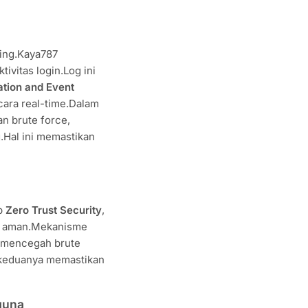
ring.Kaya787
ivitas login.Log ini
ation and Event
ara real-time.Dalam
an brute force,
g.Hal ini memastikan
ip
Zero Trust Security
,
msi aman.Mekanisme
t mencegah brute
i keduanya memastikan
guna