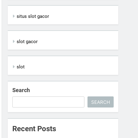
situs slot gacor
slot gacor
slot
Search
SEARCH
Recent Posts