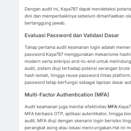
Dengan audit ini, Kaya787 dapat mendeteksi potens
dini dan memperbaikinya sebelum dimanfaatkan ole
bertanggung jawab.
Evaluasi Password dan Validasi Dasar
Tahap pertama audit keamanan login adalah memeri
password.Kaya787 menggunakan mekanisme hashin
modern serta enkripsi end-to-end untuk melindungi
audit, sistem diuji terhadap potensi serangan brut
hash lemah, hingga reuse password lintas platform.
password tetap berfungsi sebagai lapisan dasar au
Multi-Factor Authentication (MFA)
Audit keamanan juga menilai efektivitas
MFA
.Kaya7
MFA berbasis OTP, aplikasi autentikator, hingga bi
audit, MFA diuji dengan skenario login berisiko ting
perangkat asing atau lokasi mencurigakan.Hal ini 