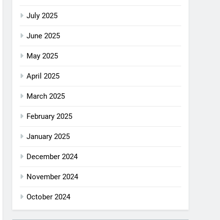
July 2025
June 2025
May 2025
April 2025
March 2025
February 2025
January 2025
December 2024
November 2024
October 2024