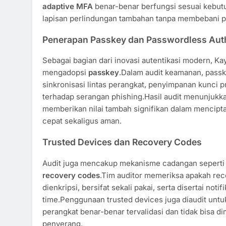
adaptive MFA
benar-benar berfungsi sesuai kebu
lapisan perlindungan tambahan tanpa membebani 
Penerapan Passkey dan Passwordless Auth
Sebagai bagian dari inovasi autentikasi modern, Ka
mengadopsi
passkey
.Dalam audit keamanan, passkey
sinkronisasi lintas perangkat, penyimpanan kunci p
terhadap serangan phishing.Hasil audit menunjuk
memberikan nilai tambah signifikan dalam mencipta
cepat sekaligus aman.
Trusted Devices dan Recovery Codes
Audit juga mencakup mekanisme cadangan sepert
recovery codes
.Tim auditor memeriksa apakah re
dienkripsi, bersifat sekali pakai, serta disertai notifi
time.Penggunaan trusted devices juga diaudit unt
perangkat benar-benar tervalidasi dan tidak bisa di
penyerang.