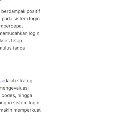
 berdampak positif
 pada sistem login
empercepat
 memudahkan login
kses tetap
 mulus tanpa
n
adalah strategi
 mengevaluasi
y codes, hingga
angun sistem login
 semakin memperkuat