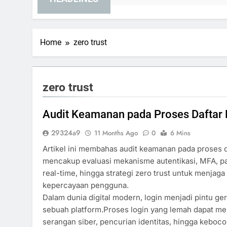
Home
zero trust
zero trust
Audit Keamanan pada Proses Daftar
29324a9
11 Months Ago
0
6 Mins
Artikel ini membahas audit keamanan pada proses d
mencakup evaluasi mekanisme autentikasi, MFA, pa
real-time, hingga strategi zero trust untuk menjag
kepercayaan pengguna.
Dalam dunia digital modern, login menjadi pintu g
sebuah platform.Proses login yang lemah dapat m
serangan siber, pencurian identitas, hingga keboco