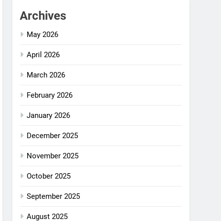
Archives
May 2026
April 2026
March 2026
February 2026
January 2026
December 2025
November 2025
October 2025
September 2025
August 2025