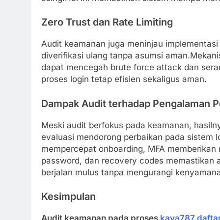
Zero Trust dan Rate Limiting
Audit keamanan juga meninjau implementasi 
diverifikasi ulang tanpa asumsi aman.Meka
dapat mencegah brute force attack dan ser
proses login tetap efisien sekaligus aman.
Dampak Audit terhadap Pengalaman 
Meski audit berfokus pada keamanan, hasilny
evaluasi mendorong perbaikan pada sistem l
mempercepat onboarding, MFA memberikan 
password, dan recovery codes memastikan ak
berjalan mulus tanpa mengurangi kenyaman
Kesimpulan
Audit keamanan pada proses
kaya787 daftar