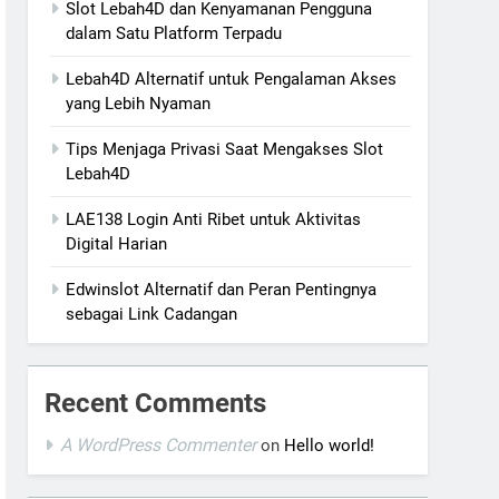
Slot Lebah4D dan Kenyamanan Pengguna
dalam Satu Platform Terpadu
Lebah4D Alternatif untuk Pengalaman Akses
yang Lebih Nyaman
Tips Menjaga Privasi Saat Mengakses Slot
Lebah4D
LAE138 Login Anti Ribet untuk Aktivitas
Digital Harian
Edwinslot Alternatif dan Peran Pentingnya
sebagai Link Cadangan
Recent Comments
A WordPress Commenter
on
Hello world!