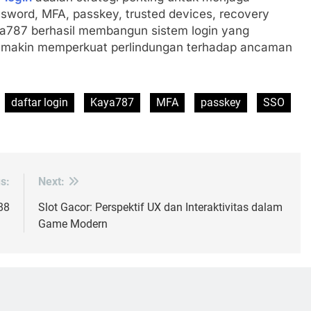
sword, MFA, passkey, trusted devices, recovery
ya787 berhasil membangun sistem login yang
g semakin memperkuat perlindungan terhadap ancaman
daftar login
Kaya787
MFA
passkey
SSO
s:
Next:
88
Slot Gacor: Perspektif UX dan Interaktivitas dalam
Game Modern