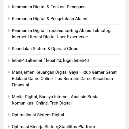
Keamanan Digital & Edukasi Pengguna
Keamanan Digital & Pengelolaan Akses
Keamanan Digital Troubleshooting Akses Teknologi
Internet Literasi Digital User Experience
Keandalan Sistem & Operasi Cloud
lebah4d,alternatif lebah4d, login lebah4d
Manajemen Keuangan Digital Gaya Hidup Gamer Sehat
Edukasi Game Online Tips Bermain Game Kesadaran
Finansial
Media Digital, Budaya Internet, Analisis Sosial,
Komunikasi Online, Tren Digital
Optimalisasi Sistem Digital
Optimasi Kinerja Sistem,Stabilitas Platform