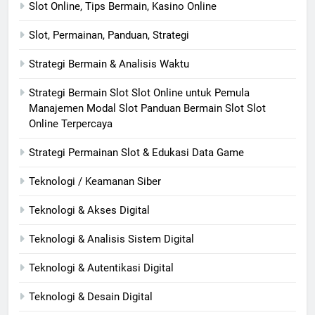
Slot Online, Tips Bermain, Kasino Online
Slot, Permainan, Panduan, Strategi
Strategi Bermain & Analisis Waktu
Strategi Bermain Slot Slot Online untuk Pemula
Manajemen Modal Slot Panduan Bermain Slot Slot
Online Terpercaya
Strategi Permainan Slot & Edukasi Data Game
Teknologi / Keamanan Siber
Teknologi & Akses Digital
Teknologi & Analisis Sistem Digital
Teknologi & Autentikasi Digital
Teknologi & Desain Digital