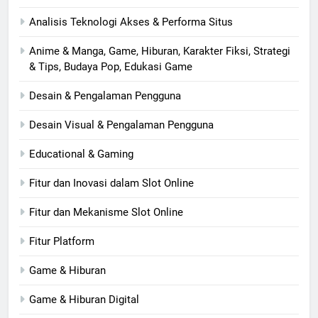
Analisis Teknologi Akses & Performa Situs
Anime & Manga, Game, Hiburan, Karakter Fiksi, Strategi
& Tips, Budaya Pop, Edukasi Game
Desain & Pengalaman Pengguna
Desain Visual & Pengalaman Pengguna
Educational & Gaming
Fitur dan Inovasi dalam Slot Online
Fitur dan Mekanisme Slot Online
Fitur Platform
Game & Hiburan
Game & Hiburan Digital