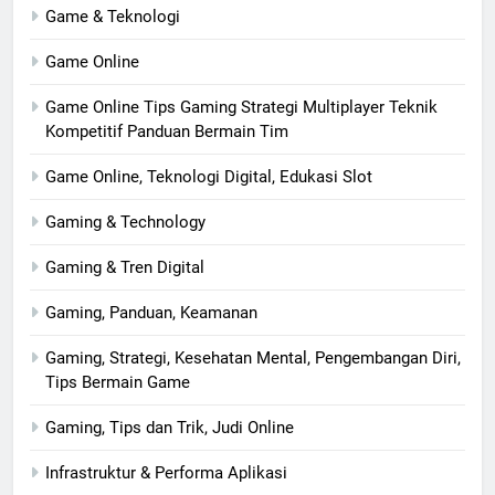
Game & Teknologi
Game Online
Game Online Tips Gaming Strategi Multiplayer Teknik
Kompetitif Panduan Bermain Tim
Game Online, Teknologi Digital, Edukasi Slot
Gaming & Technology
Gaming & Tren Digital
Gaming, Panduan, Keamanan
Gaming, Strategi, Kesehatan Mental, Pengembangan Diri,
Tips Bermain Game
Gaming, Tips dan Trik, Judi Online
Infrastruktur & Performa Aplikasi