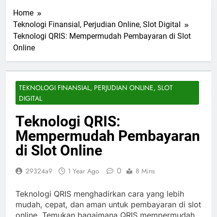
Home
Teknologi Finansial, Perjudian Online, Slot Digital
Teknologi QRIS: Mempermudah Pembayaran di Slot
Online
TEKNOLOGI FINANSIAL, PERJUDIAN ONLINE, SLOT
DIGITAL
Teknologi QRIS:
Mempermudah Pembayaran
di Slot Online
0
29324a9
1 Year Ago
8 Mins
Teknologi QRIS menghadirkan cara yang lebih
mudah, cepat, dan aman untuk pembayaran di slot
online. Temukan bagaimana QRIS mempermudah