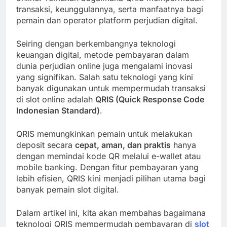
transaksi, keunggulannya, serta manfaatnya bagi
pemain dan operator platform perjudian digital.
Seiring dengan berkembangnya teknologi
keuangan digital, metode pembayaran dalam
dunia perjudian online juga mengalami inovasi
yang signifikan. Salah satu teknologi yang kini
banyak digunakan untuk mempermudah transaksi
di slot online adalah
QRIS (Quick Response Code
Indonesian Standard)
.
QRIS memungkinkan pemain untuk melakukan
deposit secara
cepat, aman, dan praktis
hanya
dengan memindai kode QR melalui e-wallet atau
mobile banking. Dengan fitur pembayaran yang
lebih efisien, QRIS kini menjadi pilihan utama bagi
banyak pemain slot digital.
Dalam artikel ini, kita akan membahas bagaimana
teknologi QRIS mempermudah pembayaran di
slot