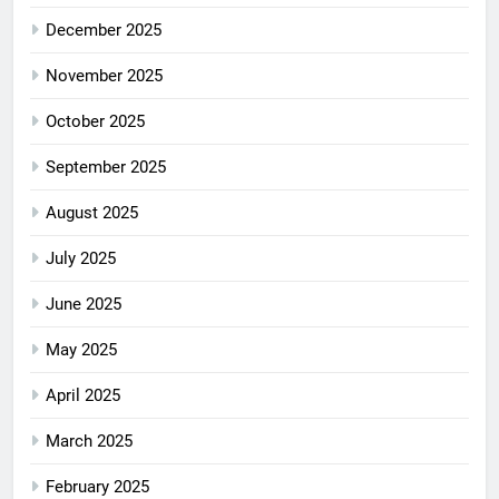
December 2025
November 2025
October 2025
September 2025
August 2025
July 2025
June 2025
May 2025
April 2025
March 2025
February 2025