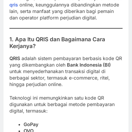
qris
online, keunggulannya dibandingkan metode
lain, serta manfaat yang diberikan bagi pemain
dan operator platform perjudian digital.
1. Apa Itu QRIS dan Bagaimana Cara
Kerjanya?
QRIS
adalah sistem pembayaran berbasis kode QR
yang dikembangkan oleh
Bank Indonesia (BI)
untuk menyederhanakan transaksi digital di
berbagai sektor, termasuk e-commerce, ritel,
hingga perjudian online.
Teknologi ini memungkinkan satu kode QR
digunakan untuk berbagai metode pembayaran
digital, termasuk:
GoPay
OVO