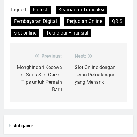
Tagged:
Fintech
Keamanan Transaksi
Pembayaran Digital
Perjudian Online
QRIS
slot online
Teknologi Finansial
Previous:
Next:
Post
navigation
Menghindari Kecewa
Slot Online dengan
di Situs Slot Gacor:
Tema Petualangan
Tips untuk Pemain
yang Menarik
Baru
slot gacor