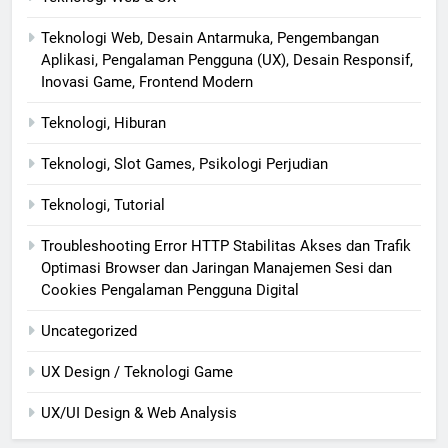
Teknologi Web, Desain Antarmuka, Pengembangan
Aplikasi, Pengalaman Pengguna (UX), Desain Responsif,
Inovasi Game, Frontend Modern
Teknologi, Hiburan
Teknologi, Slot Games, Psikologi Perjudian
Teknologi, Tutorial
Troubleshooting Error HTTP Stabilitas Akses dan Trafik
Optimasi Browser dan Jaringan Manajemen Sesi dan
Cookies Pengalaman Pengguna Digital
Uncategorized
UX Design / Teknologi Game
UX/UI Design & Web Analysis