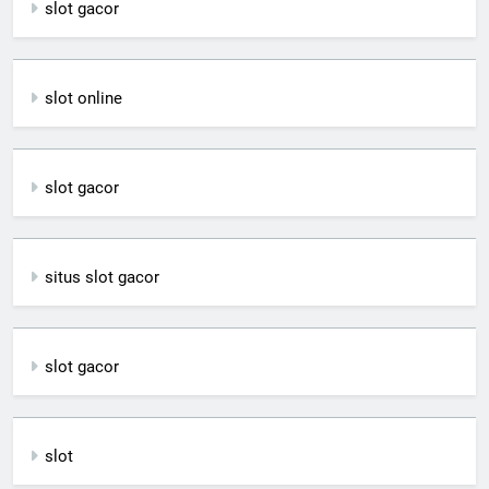
slot gacor
slot online
slot gacor
situs slot gacor
slot gacor
slot