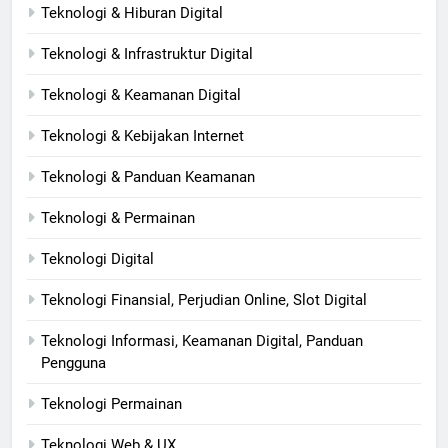
Teknologi & Hiburan Digital
Teknologi & Infrastruktur Digital
Teknologi & Keamanan Digital
Teknologi & Kebijakan Internet
Teknologi & Panduan Keamanan
Teknologi & Permainan
Teknologi Digital
Teknologi Finansial, Perjudian Online, Slot Digital
Teknologi Informasi, Keamanan Digital, Panduan
Pengguna
Teknologi Permainan
Teknologi Web & UX