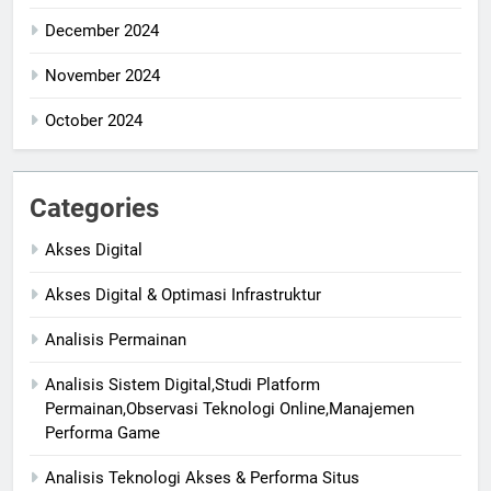
December 2024
November 2024
October 2024
Categories
Akses Digital
Akses Digital & Optimasi Infrastruktur
Analisis Permainan
Analisis Sistem Digital,Studi Platform
Permainan,Observasi Teknologi Online,Manajemen
Performa Game
Analisis Teknologi Akses & Performa Situs