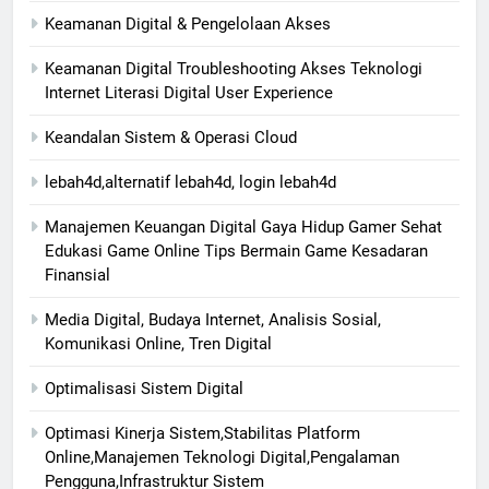
Keamanan Digital & Pengelolaan Akses
Keamanan Digital Troubleshooting Akses Teknologi
Internet Literasi Digital User Experience
Keandalan Sistem & Operasi Cloud
lebah4d,alternatif lebah4d, login lebah4d
Manajemen Keuangan Digital Gaya Hidup Gamer Sehat
Edukasi Game Online Tips Bermain Game Kesadaran
Finansial
Media Digital, Budaya Internet, Analisis Sosial,
Komunikasi Online, Tren Digital
Optimalisasi Sistem Digital
Optimasi Kinerja Sistem,Stabilitas Platform
Online,Manajemen Teknologi Digital,Pengalaman
Pengguna,Infrastruktur Sistem