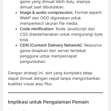
game yang dimuat lebih dulu, sisanya
dimuat saat dibutuhkan.
Image & audio compression
: Format seperti
WebP dan OGG digunakan untuk
memperkecil ukuran file media.
Code minification
: Kode JavaScript dan
CSS disederhanakan untuk mengurangi byte
total.
CDN (Content Delivery Network)
: Resource
game disajikan dari server terdekat
pengguna untuk mempercepat
pengunduhan.
Dengan strategi ini, slot yang kompleks tetap
dapat dimuat dengan cepat tanpa mengorbankan
kualitas visual atau fitur.
Implikasi untuk Pengalaman Pemain