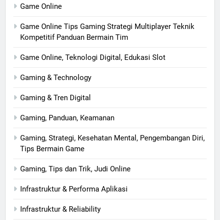
Game Online
Game Online Tips Gaming Strategi Multiplayer Teknik
Kompetitif Panduan Bermain Tim
Game Online, Teknologi Digital, Edukasi Slot
Gaming & Technology
Gaming & Tren Digital
Gaming, Panduan, Keamanan
Gaming, Strategi, Kesehatan Mental, Pengembangan Diri,
Tips Bermain Game
Gaming, Tips dan Trik, Judi Online
Infrastruktur & Performa Aplikasi
Infrastruktur & Reliability