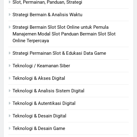
Slot, Permainan, Panduan, Strategi
Strategi Bermain & Analisis Waktu
Strategi Bermain Slot Slot Online untuk Pemula
Manajemen Modal Slot Panduan Bermain Slot Slot
Online Terpercaya
Strategi Permainan Slot & Edukasi Data Game
Teknologi / Keamanan Siber
Teknologi & Akses Digital
Teknologi & Analisis Sistem Digital
Teknologi & Autentikasi Digital
Teknologi & Desain Digital
Teknologi & Desain Game