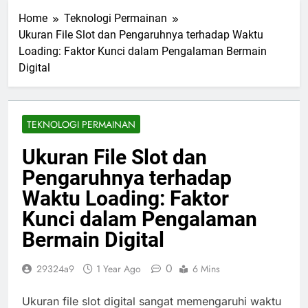
Home
Teknologi Permainan
Ukuran File Slot dan Pengaruhnya terhadap Waktu
Loading: Faktor Kunci dalam Pengalaman Bermain
Digital
TEKNOLOGI PERMAINAN
Ukuran File Slot dan
Pengaruhnya terhadap
Waktu Loading: Faktor
Kunci dalam Pengalaman
Bermain Digital
0
29324a9
1 Year Ago
6 Mins
Ukuran file slot digital sangat memengaruhi waktu