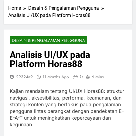
Home
Desain & Pengalaman Pengguna
Analisis UI/UX pada Platform Horas88
DESAIN & PENGALAMAN PENGGUNA
Analisis UI/UX pada
Platform Horas88
0
29324a9
11 Months Ago
6 Mins
Kajian mendalam tentang UI/UX Horas88: struktur
navigasi, aksesibilitas, performa, keamanan, dan
strategi konten yang berfokus pada pengalaman
pengguna lintas perangkat dengan pendekatan E-
E-A-T untuk meningkatkan kepercayaan dan
kegunaan.