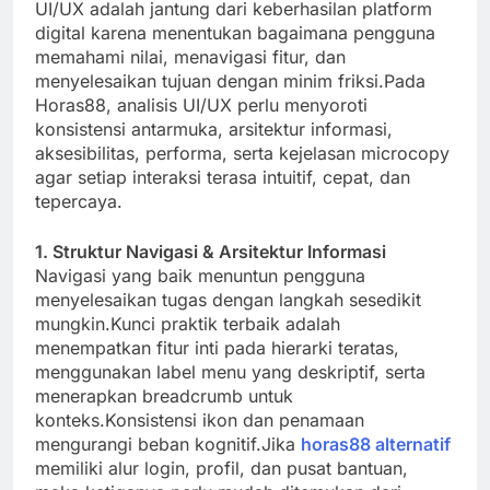
UI/UX adalah jantung dari keberhasilan platform
digital karena menentukan bagaimana pengguna
memahami nilai, menavigasi fitur, dan
menyelesaikan tujuan dengan minim friksi.Pada
Horas88, analisis UI/UX perlu menyoroti
konsistensi antarmuka, arsitektur informasi,
aksesibilitas, performa, serta kejelasan microcopy
agar setiap interaksi terasa intuitif, cepat, dan
tepercaya.
1. Struktur Navigasi & Arsitektur Informasi
Navigasi yang baik menuntun pengguna
menyelesaikan tugas dengan langkah sesedikit
mungkin.Kunci praktik terbaik adalah
menempatkan fitur inti pada hierarki teratas,
menggunakan label menu yang deskriptif, serta
menerapkan breadcrumb untuk
konteks.Konsistensi ikon dan penamaan
mengurangi beban kognitif.Jika
horas88 alternatif
memiliki alur login, profil, dan pusat bantuan,