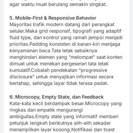
agar waktu muat berulang semakin singkat.
5. Mobile-First & Responsive Behavior
Mayoritas trafik modern datang dari perangkat
seluler.Maka grid responsif, tipografi yang adaptif
fluid type, dan kontrol yang ramah jempol menjadi
prioritas.Padding konsisten di kanan-kiri menjaga
kenyamanan baca.Tata letak sebaiknya
menghindari elemen yang “melompat” saat konten
dimuat untuk menekan pergeseran tata letak
kumulatif.Cobalah pendekatan “progressive
disclosure” untuk menyajikan informasi secara
bertahap, sehingga layar tidak terasa padat.
6. Microcopy, Empty State, dan Feedback
Kata-kata kecil berdampak besar.Microcopy yang
ringkas dan empatik mengurangi
ambiguitas.Empty state yang informatif memberi
petunjuk langkah berikutnya alih-alih sekadar
menampilkan layar kosong.Notifikasi dan toast