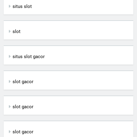
situs slot
slot
situs slot gacor
slot gacor
slot gacor
slot gacor