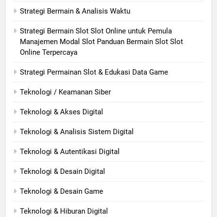
Strategi Bermain & Analisis Waktu
Strategi Bermain Slot Slot Online untuk Pemula
Manajemen Modal Slot Panduan Bermain Slot Slot
Online Terpercaya
Strategi Permainan Slot & Edukasi Data Game
Teknologi / Keamanan Siber
Teknologi & Akses Digital
Teknologi & Analisis Sistem Digital
Teknologi & Autentikasi Digital
Teknologi & Desain Digital
Teknologi & Desain Game
Teknologi & Hiburan Digital