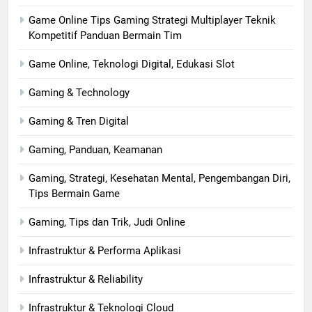
Game Online Tips Gaming Strategi Multiplayer Teknik
Kompetitif Panduan Bermain Tim
Game Online, Teknologi Digital, Edukasi Slot
Gaming & Technology
Gaming & Tren Digital
Gaming, Panduan, Keamanan
Gaming, Strategi, Kesehatan Mental, Pengembangan Diri,
Tips Bermain Game
Gaming, Tips dan Trik, Judi Online
Infrastruktur & Performa Aplikasi
Infrastruktur & Reliability
Infrastruktur & Teknologi Cloud