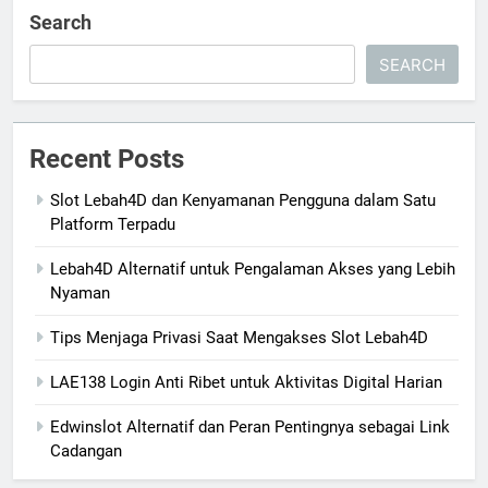
Search
SEARCH
Recent Posts
Slot Lebah4D dan Kenyamanan Pengguna dalam Satu
Platform Terpadu
Lebah4D Alternatif untuk Pengalaman Akses yang Lebih
Nyaman
Tips Menjaga Privasi Saat Mengakses Slot Lebah4D
LAE138 Login Anti Ribet untuk Aktivitas Digital Harian
Edwinslot Alternatif dan Peran Pentingnya sebagai Link
Cadangan