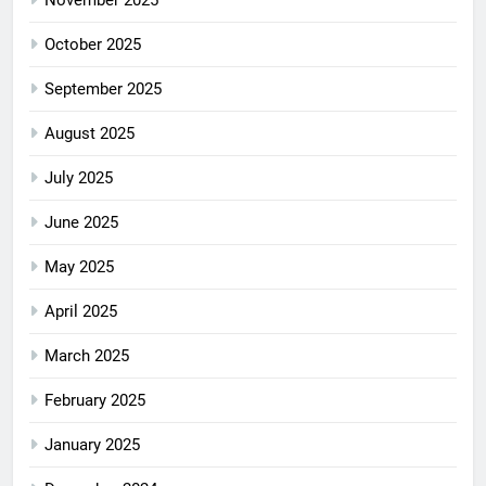
November 2025
October 2025
September 2025
August 2025
July 2025
June 2025
May 2025
April 2025
March 2025
February 2025
January 2025