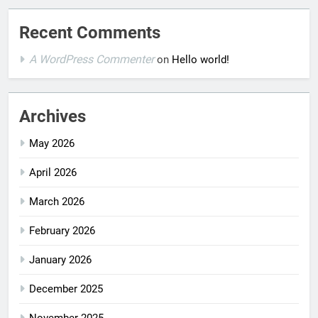
Recent Comments
A WordPress Commenter
on
Hello world!
Archives
May 2026
April 2026
March 2026
February 2026
January 2026
December 2025