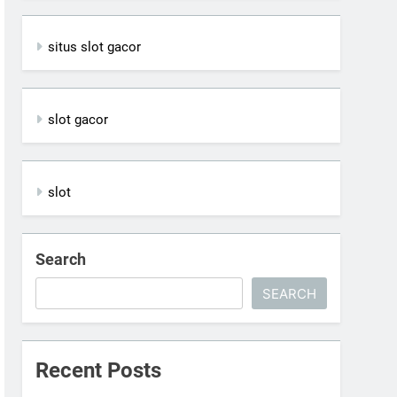
situs slot gacor
slot gacor
slot
Search
SEARCH
Recent Posts