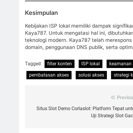
Kesimpulan
Kebijakan ISP lokal memiliki dampak signifikan
Kaya787. Untuk mengatasi hal ini, dibutuhkan 
teknologi modern. Kaya787 telah merespons ta
domain, penggunaan DNS publik, serta optimal
Tagged:
filter konten
ISP lokal
keamanan d
pembatasan akses
solusi akses
strategi 
Previou
Post
navigation
Situs Slot Demo Corlaslot: Platform Tepat unt
Uji Strategi Slot Ga