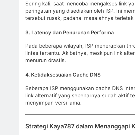
Sering kali, saat mencoba mengakses link ya
peringatan yang disediakan oleh ISP. Ini 
tersebut rusak, padahal masalahnya terletak
3.
Latency dan Penurunan Performa
Pada beberapa wilayah, ISP menerapkan throt
lintas tertentu. Akibatnya, meskipun link alte
menurun drastis.
4.
Ketidaksesuaian Cache DNS
Beberapa ISP menggunakan cache DNS interna
link alternatif yang sebenarnya sudah aktif 
menyimpan versi lama.
Strategi Kaya787 dalam Menanggapi K