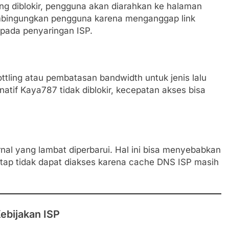
ng diblokir, pengguna akan diarahkan ke halaman
membingungkan pengguna karena menganggap link
 pada penyaringan ISP.
tling atau pembatasan bandwidth untuk jenis lalu
rnatif Kaya787 tidak diblokir, kecepatan akses bisa
l yang lambat diperbarui. Hal ini bisa menyebabkan
tetap tidak dapat diakses karena cache DNS ISP masih
ebijakan ISP