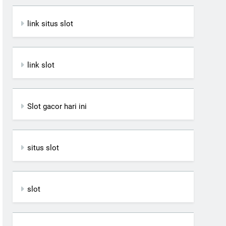
link situs slot
link slot
Slot gacor hari ini
situs slot
slot