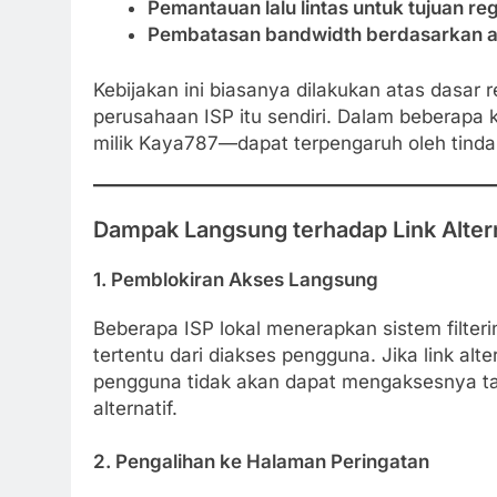
Pemantauan lalu lintas untuk tujuan reg
Pembatasan bandwidth berdasarkan a
Kebijakan ini biasanya dilakukan atas dasar r
perusahaan ISP itu sendiri. Dalam beberapa k
milik Kaya787—dapat terpengaruh oleh tindak
Dampak Langsung terhadap Link Alter
1.
Pemblokiran Akses Langsung
Beberapa ISP lokal menerapkan sistem filte
tertentu dari diakses pengguna. Jika link alt
pengguna tidak akan dapat mengaksesnya ta
alternatif.
2.
Pengalihan ke Halaman Peringatan