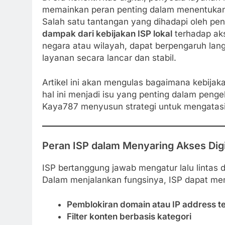
memainkan peran penting dalam menentukan k
Salah satu tantangan yang dihadapi oleh pe
dampak dari kebijakan ISP lokal
terhadap akse
negara atau wilayah, dapat berpengaruh l
layanan secara lancar dan stabil.
Artikel ini akan mengulas bagaimana kebijak
hal ini menjadi isu yang penting dalam penge
Kaya787 menyusun strategi untuk mengatasi
Peran ISP dalam Menyaring Akses Digi
ISP bertanggung jawab mengatur lalu lintas d
Dalam menjalankan fungsinya, ISP dapat mene
Pemblokiran domain atau IP address te
Filter konten berbasis kategori