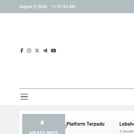
Skip
August 9, 2026
11:37:44 AM
to
content
Mot
Bergabung
gguna dalam Satu Platform Terpadu
Lebah4D Alternati
3 Months Ago
HEADLINES