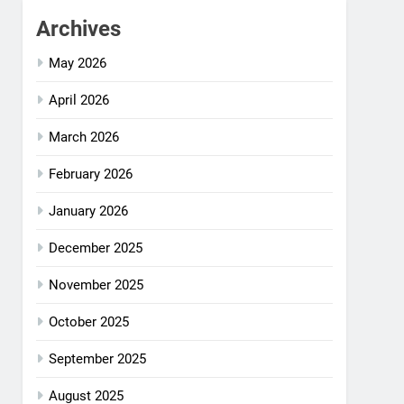
Archives
May 2026
April 2026
March 2026
February 2026
January 2026
December 2025
November 2025
October 2025
September 2025
August 2025