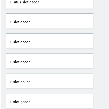
situs slot gacor
slot gacor
slot gacor
slot gacor
slot online
slot gacor