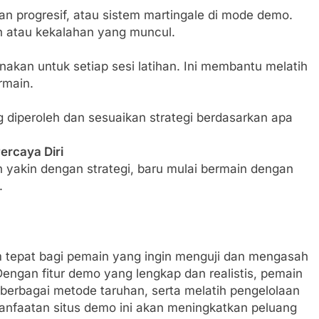
uhan progresif, atau sistem martingale di mode demo.
n atau kekalahan yang muncul.
unakan untuk setiap sesi latihan. Ini membantu melatih
rmain.
ng diperoleh dan sesuaikan strategi berdasarkan apa
ercaya Diri
yakin dengan strategi, baru mulai bermain dengan
.
rm tepat bagi pemain yang ingin menguji dan mengasah
 Dengan fitur demo yang lengkap dan realistis, pemain
berbagai metode taruhan, serta melatih pengelolaan
manfaatan situs demo ini akan meningkatkan peluang