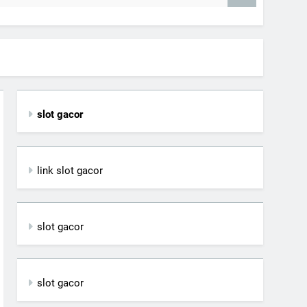
slot gacor
link slot gacor
slot gacor
slot gacor