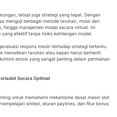
tungan, tetapi juga strategi yang tepat. Dengan
sa menguji berbagai metode taruhan, mulai dari
n, hingga manajemen modal secara virtual. Ini
ng efektif tanpa risiko kehilangan modal.
valuasi respons mesin terhadap strategi tertentu.
uk menaikkan taruhan atau kapan harus berhenti
 kontrol emosi yang sangat penting dalam permainan
rlaslot Secara Optimal
enting untuk memahami mekanisme dasar mesin slot
mempelajari simbol, aturan paylines, dan fitur bonus