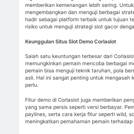
memberikan kemenangan lebih sering. Untu
mengembangkan dan menguji berbagai strategi
hadir sebagai platform terbaik untuk tujuan
risiko untuk menguji strategi slot gacor den
Keunggulan Situs Slot Demo Corlaslot
Salah satu keuntungan terbesar dari Corlasl
memungkinkan pemain mencoba berbagai mesin
pemain bisa menguji teknik taruhan, pola be
asli. Hal ini sangat penting untuk mengasah
perlu.
Fitur demo di Corlaslot juga memberikan pe
yang sama persis seperti versi berbayar. Pe
paylines, serta cara kerja fitur seperti wild,
meningkatkan pemahaman pemain terhadap mes