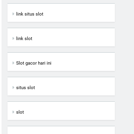
link situs slot
link slot
Slot gacor hari ini
situs slot
slot