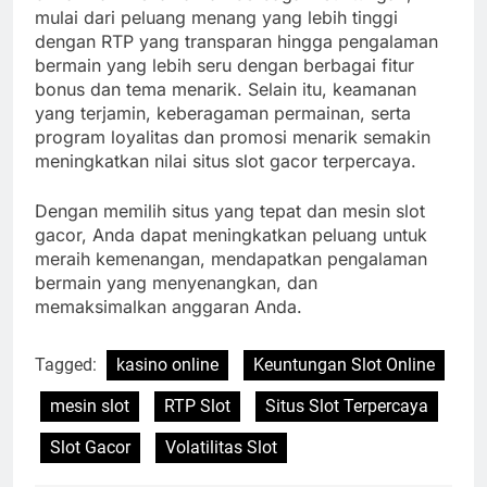
mulai dari peluang menang yang lebih tinggi
dengan RTP yang transparan hingga pengalaman
bermain yang lebih seru dengan berbagai fitur
bonus dan tema menarik. Selain itu, keamanan
yang terjamin, keberagaman permainan, serta
program loyalitas dan promosi menarik semakin
meningkatkan nilai situs slot gacor terpercaya.
Dengan memilih situs yang tepat dan mesin slot
gacor, Anda dapat meningkatkan peluang untuk
meraih kemenangan, mendapatkan pengalaman
bermain yang menyenangkan, dan
memaksimalkan anggaran Anda.
Tagged:
kasino online
Keuntungan Slot Online
mesin slot
RTP Slot
Situs Slot Terpercaya
Slot Gacor
Volatilitas Slot