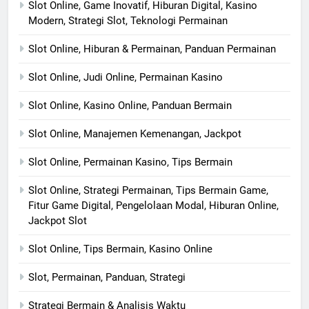
Slot Online, Game Inovatif, Hiburan Digital, Kasino
Modern, Strategi Slot, Teknologi Permainan
Slot Online, Hiburan & Permainan, Panduan Permainan
Slot Online, Judi Online, Permainan Kasino
Slot Online, Kasino Online, Panduan Bermain
Slot Online, Manajemen Kemenangan, Jackpot
Slot Online, Permainan Kasino, Tips Bermain
Slot Online, Strategi Permainan, Tips Bermain Game,
Fitur Game Digital, Pengelolaan Modal, Hiburan Online,
Jackpot Slot
Slot Online, Tips Bermain, Kasino Online
Slot, Permainan, Panduan, Strategi
Strategi Bermain & Analisis Waktu