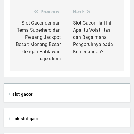
Previous:
Next:
Post
navigation
Slot Gacor dengan
Slot Gacor Hari Ini:
Tema Superhero dan
Apa Itu Volatilitas
Peluang Jackpot
dan Bagaimana
Besar: Menang Besar
Pengaruhnya pada
dengan Pahlawan
Kemenangan?
Legendaris
slot gacor
link slot gacor