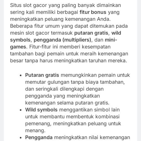
Situs slot gacor yang paling banyak dimainkan
sering kali memiliki berbagai
fitur bonus
yang
meningkatkan peluang kemenangan Anda.
Beberapa fitur umum yang dapat ditemukan pada
mesin slot gacor termasuk
putaran gratis
,
wild
symbols
,
pengganda (multipliers)
, dan
mini-
games
. Fitur-fitur ini memberi kesempatan
tambahan bagi pemain untuk meraih kemenangan
besar tanpa harus meningkatkan taruhan mereka.
Putaran gratis
memungkinkan pemain untuk
memutar gulungan tanpa biaya tambahan,
dan seringkali dilengkapi dengan
pengganda yang meningkatkan
kemenangan selama putaran gratis.
Wild symbols
menggantikan simbol lain
untuk membantu membentuk kombinasi
pemenang, meningkatkan peluang untuk
menang.
Pengganda
meningkatkan nilai kemenangan