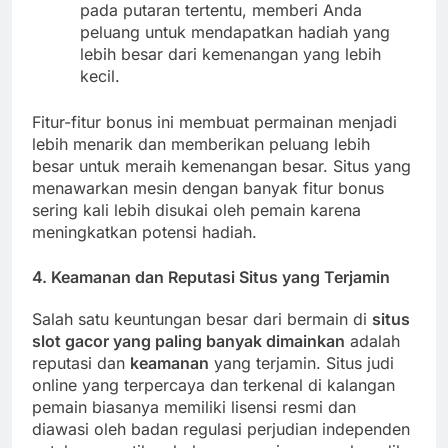
pada putaran tertentu, memberi Anda
peluang untuk mendapatkan hadiah yang
lebih besar dari kemenangan yang lebih
kecil.
Fitur-fitur bonus ini membuat permainan menjadi
lebih menarik dan memberikan peluang lebih
besar untuk meraih kemenangan besar. Situs yang
menawarkan mesin dengan banyak fitur bonus
sering kali lebih disukai oleh pemain karena
meningkatkan potensi hadiah.
4.
Keamanan dan Reputasi Situs yang Terjamin
Salah satu keuntungan besar dari bermain di
situs
slot gacor yang paling banyak dimainkan
adalah
reputasi dan
keamanan
yang terjamin. Situs judi
online yang terpercaya dan terkenal di kalangan
pemain biasanya memiliki lisensi resmi dan
diawasi oleh badan regulasi perjudian independen