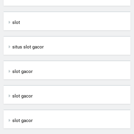
slot
situs slot gacor
slot gacor
slot gacor
slot gacor