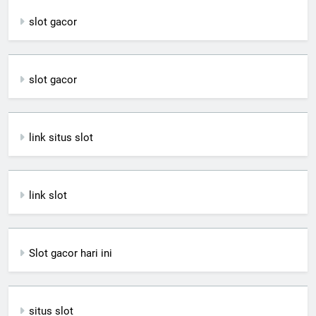
slot gacor
slot gacor
link situs slot
link slot
Slot gacor hari ini
situs slot