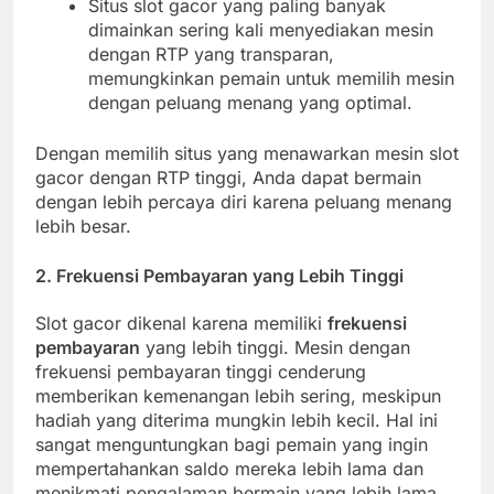
Situs slot gacor yang paling banyak
dimainkan sering kali menyediakan mesin
dengan RTP yang transparan,
memungkinkan pemain untuk memilih mesin
dengan peluang menang yang optimal.
Dengan memilih situs yang menawarkan mesin slot
gacor dengan RTP tinggi, Anda dapat bermain
dengan lebih percaya diri karena peluang menang
lebih besar.
2.
Frekuensi Pembayaran yang Lebih Tinggi
Slot gacor dikenal karena memiliki
frekuensi
pembayaran
yang lebih tinggi. Mesin dengan
frekuensi pembayaran tinggi cenderung
memberikan kemenangan lebih sering, meskipun
hadiah yang diterima mungkin lebih kecil. Hal ini
sangat menguntungkan bagi pemain yang ingin
mempertahankan saldo mereka lebih lama dan
menikmati pengalaman bermain yang lebih lama.