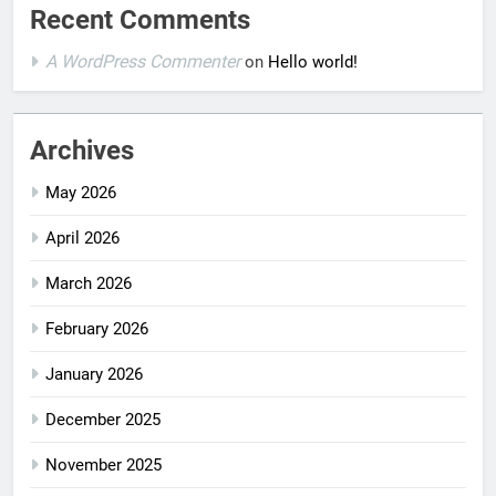
Recent Comments
A WordPress Commenter
on
Hello world!
Archives
May 2026
April 2026
March 2026
February 2026
January 2026
December 2025
November 2025