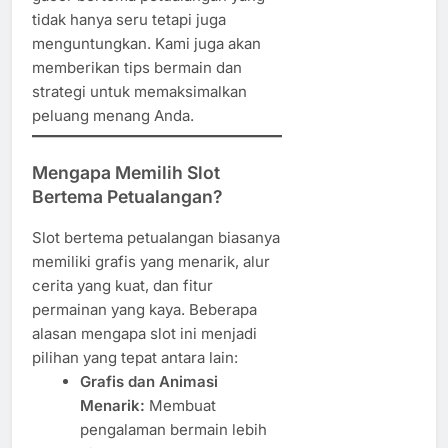
tidak hanya seru tetapi juga
menguntungkan. Kami juga akan
memberikan tips bermain dan
strategi untuk memaksimalkan
peluang menang Anda.
Mengapa Memilih Slot
Bertema Petualangan?
Slot bertema petualangan biasanya
memiliki grafis yang menarik, alur
cerita yang kuat, dan fitur
permainan yang kaya. Beberapa
alasan mengapa slot ini menjadi
pilihan yang tepat antara lain:
Grafis dan Animasi
Menarik:
Membuat
pengalaman bermain lebih