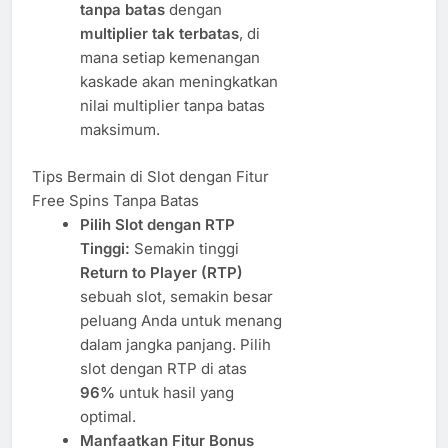
tanpa batas
dengan
multiplier tak terbatas
, di
mana setiap kemenangan
kaskade akan meningkatkan
nilai multiplier tanpa batas
maksimum.
Tips Bermain di Slot dengan Fitur
Free Spins Tanpa Batas
Pilih Slot dengan RTP
Tinggi:
Semakin tinggi
Return to Player (RTP)
sebuah slot, semakin besar
peluang Anda untuk menang
dalam jangka panjang. Pilih
slot dengan RTP di atas
96%
untuk hasil yang
optimal.
Manfaatkan Fitur Bonus