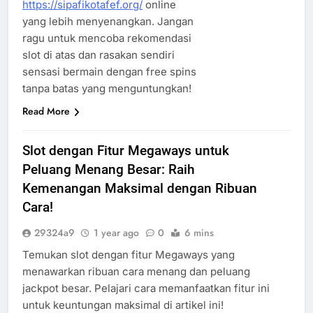
https://sipafikotafef.org/
online
yang lebih menyenangkan. Jangan
ragu untuk mencoba rekomendasi
slot di atas dan rasakan sendiri
sensasi bermain dengan free spins
tanpa batas yang menguntungkan!
Read More
Slot dengan Fitur Megaways untuk
Peluang Menang Besar: Raih
Kemenangan Maksimal dengan Ribuan
Cara!
29324a9
1 year ago
0
6 mins
Temukan slot dengan fitur Megaways yang
menawarkan ribuan cara menang dan peluang
jackpot besar. Pelajari cara memanfaatkan fitur ini
untuk keuntungan maksimal di artikel ini!