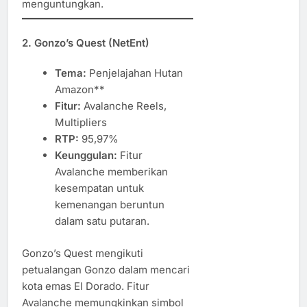
menguntungkan.
2. Gonzo’s Quest (NetEnt)
Tema:
Penjelajahan Hutan
Amazon**
Fitur:
Avalanche Reels,
Multipliers
RTP:
95,97%
Keunggulan:
Fitur
Avalanche memberikan
kesempatan untuk
kemenangan beruntun
dalam satu putaran.
Gonzo’s Quest mengikuti
petualangan Gonzo dalam mencari
kota emas El Dorado. Fitur
Avalanche memungkinkan simbol