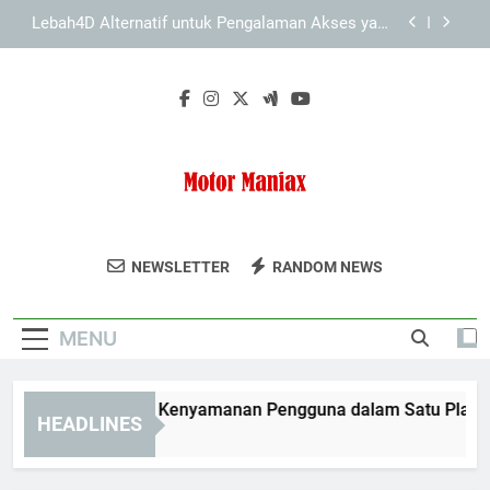
Skip
Tips Menjaga Privasi Saat Mengakses Slot
to
Lebah4D
content
LAE138 Login Anti Ribet untuk Aktivitas Digital
Harian
Slot Lebah4D dan Kenyamanan Pengguna dalam
Satu Platform Terpadu
Lebah4D Alternatif untuk Pengalaman Akses yang
Lebih Nyaman
Tips Menjaga Privasi Saat Mengakses Slot
Lebah4D
Motor Maniax
Bergabunglah Dengan Komunitas Pecinta
LAE138 Login Anti Ribet untuk Aktivitas Digital
NEWSLETTER
RANDOM NEWS
Harian
Motor Di Motor Maniax.
MENU
ot Lebah4D dan Kenyamanan Pengguna dalam Satu Platform 
HEADLINES
Months Ago