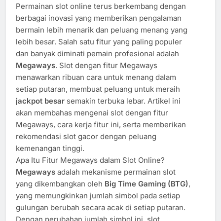
Permainan slot online terus berkembang dengan
berbagai inovasi yang memberikan pengalaman
bermain lebih menarik dan peluang menang yang
lebih besar. Salah satu fitur yang paling populer
dan banyak diminati pemain profesional adalah
Megaways
. Slot dengan fitur Megaways
menawarkan ribuan cara untuk menang dalam
setiap putaran, membuat peluang untuk meraih
jackpot besar
semakin terbuka lebar. Artikel ini
akan membahas mengenai slot dengan fitur
Megaways, cara kerja fitur ini, serta memberikan
rekomendasi slot gacor dengan peluang
kemenangan tinggi.
Apa Itu Fitur Megaways dalam Slot Online?
Megaways
adalah mekanisme permainan slot
yang dikembangkan oleh
Big Time Gaming (BTG)
,
yang memungkinkan jumlah simbol pada setiap
gulungan berubah secara acak di setiap putaran.
Dengan perubahan jumlah simbol ini, slot