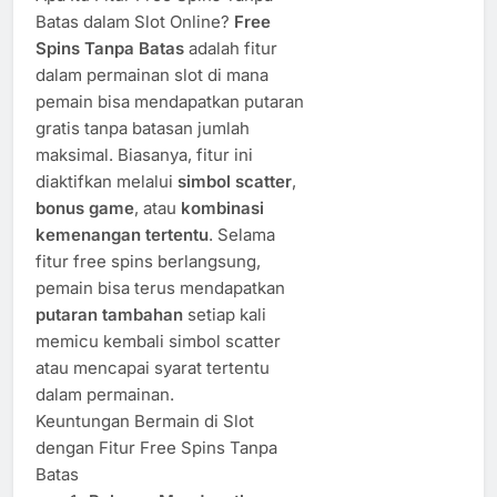
Batas dalam Slot Online?
Free
Spins Tanpa Batas
adalah fitur
dalam permainan slot di mana
pemain bisa mendapatkan putaran
gratis tanpa batasan jumlah
maksimal. Biasanya, fitur ini
diaktifkan melalui
simbol scatter
,
bonus game
, atau
kombinasi
kemenangan tertentu
. Selama
fitur free spins berlangsung,
pemain bisa terus mendapatkan
putaran tambahan
setiap kali
memicu kembali simbol scatter
atau mencapai syarat tertentu
dalam permainan.
Keuntungan Bermain di Slot
dengan Fitur Free Spins Tanpa
Batas