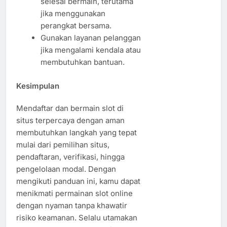
selesai bermain, terutama
jika menggunakan
perangkat bersama.
Gunakan layanan pelanggan
jika mengalami kendala atau
membutuhkan bantuan.
Kesimpulan
Mendaftar dan bermain slot di
situs terpercaya dengan aman
membutuhkan langkah yang tepat
mulai dari pemilihan situs,
pendaftaran, verifikasi, hingga
pengelolaan modal. Dengan
mengikuti panduan ini, kamu dapat
menikmati permainan slot online
dengan nyaman tanpa khawatir
risiko keamanan. Selalu utamakan