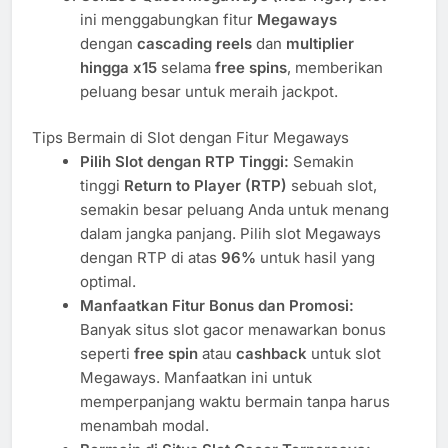
ini menggabungkan fitur
Megaways
dengan
cascading reels
dan
multiplier
hingga x15
selama
free spins
, memberikan
peluang besar untuk meraih jackpot.
Tips Bermain di Slot dengan Fitur Megaways
Pilih Slot dengan RTP Tinggi:
Semakin
tinggi
Return to Player (RTP)
sebuah slot,
semakin besar peluang Anda untuk menang
dalam jangka panjang. Pilih slot Megaways
dengan RTP di atas
96%
untuk hasil yang
optimal.
Manfaatkan Fitur Bonus dan Promosi:
Banyak situs slot gacor menawarkan bonus
seperti
free spin
atau
cashback
untuk slot
Megaways. Manfaatkan ini untuk
memperpanjang waktu bermain tanpa harus
menambah modal.