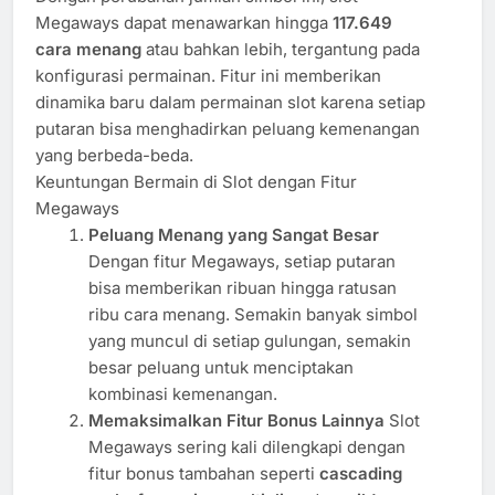
Megaways dapat menawarkan hingga
117.649
cara menang
atau bahkan lebih, tergantung pada
konfigurasi permainan. Fitur ini memberikan
dinamika baru dalam permainan slot karena setiap
putaran bisa menghadirkan peluang kemenangan
yang berbeda-beda.
Keuntungan Bermain di Slot dengan Fitur
Megaways
Peluang Menang yang Sangat Besar
Dengan fitur Megaways, setiap putaran
bisa memberikan ribuan hingga ratusan
ribu cara menang. Semakin banyak simbol
yang muncul di setiap gulungan, semakin
besar peluang untuk menciptakan
kombinasi kemenangan.
Memaksimalkan Fitur Bonus Lainnya
Slot
Megaways sering kali dilengkapi dengan
fitur bonus tambahan seperti
cascading