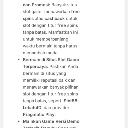
dan Promosi:
Banyak situs
slot gacor menawarkan
free
spins
atau
cashback
untuk
slot dengan fitur free spins
tanpa batas. Manfaatkan ini
untuk memperpanjang
waktu bermain tanpa harus
menambah modal.
Bermain di Situs Slot Gacor
Terpercaya:
Pastikan Anda
bermain di situs yang
memiliki reputasi baik dan
menawarkan banyak pilihan
slot dengan fitur free spins
tanpa batas, seperti
Slot88
,
Lebah4D
, dan provider
Pragmatic Play
.
Mainkan Game Versi Demo