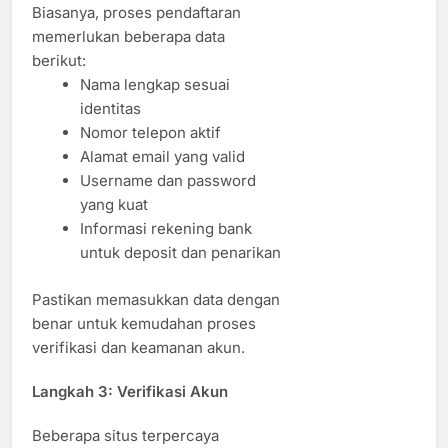
Biasanya, proses pendaftaran
memerlukan beberapa data
berikut:
Nama lengkap sesuai
identitas
Nomor telepon aktif
Alamat email yang valid
Username dan password
yang kuat
Informasi rekening bank
untuk deposit dan penarikan
Pastikan memasukkan data dengan
benar untuk kemudahan proses
verifikasi dan keamanan akun.
Langkah 3: Verifikasi Akun
Beberapa situs terpercaya