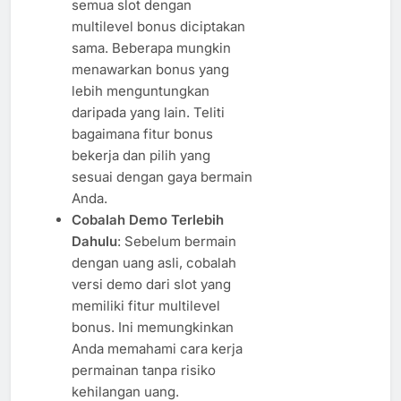
semua slot dengan
multilevel bonus diciptakan
sama. Beberapa mungkin
menawarkan bonus yang
lebih menguntungkan
daripada yang lain. Teliti
bagaimana fitur bonus
bekerja dan pilih yang
sesuai dengan gaya bermain
Anda.
Cobalah Demo Terlebih
Dahulu
: Sebelum bermain
dengan uang asli, cobalah
versi demo dari slot yang
memiliki fitur multilevel
bonus. Ini memungkinkan
Anda memahami cara kerja
permainan tanpa risiko
kehilangan uang.