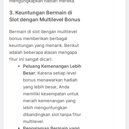
mengungkapkan hadiah mereka.
3.
Keuntungan Bermain di
Slot dengan Multilevel Bonus
Bermain di slot dengan multilevel
bonus memberikan berbagai
keuntungan yang menarik. Berikut
adalah beberapa alasan mengapa
fitur ini sangat dicari:
Peluang Kemenangan Lebih
Besar
: Karena setiap level
bonus menawarkan hadiah
yang lebih besar, Anda
memiliki kesempatan untuk
meraih kemenangan yang
lebih menguntungkan
dibandingkan slot tanpa fitur
multilevel.
Pengalaman Bermain yang