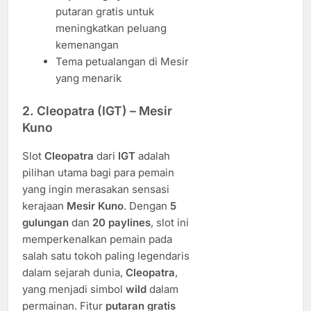
putaran gratis untuk
meningkatkan peluang
kemenangan
Tema petualangan di Mesir
yang menarik
2.
Cleopatra (IGT) – Mesir
Kuno
Slot
Cleopatra
dari
IGT
adalah
pilihan utama bagi para pemain
yang ingin merasakan sensasi
kerajaan
Mesir Kuno
. Dengan
5
gulungan
dan
20 paylines
, slot ini
memperkenalkan pemain pada
salah satu tokoh paling legendaris
dalam sejarah dunia,
Cleopatra
,
yang menjadi simbol
wild
dalam
permainan. Fitur
putaran gratis