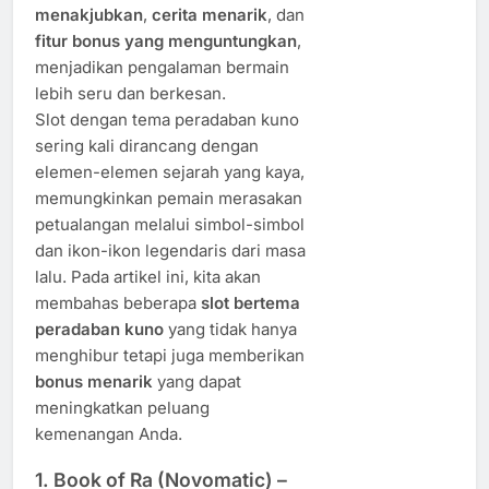
menakjubkan
,
cerita menarik
, dan
fitur bonus yang menguntungkan
,
menjadikan pengalaman bermain
lebih seru dan berkesan.
Slot dengan tema peradaban kuno
sering kali dirancang dengan
elemen-elemen sejarah yang kaya,
memungkinkan pemain merasakan
petualangan melalui simbol-simbol
dan ikon-ikon legendaris dari masa
lalu. Pada artikel ini, kita akan
membahas beberapa
slot bertema
peradaban kuno
yang tidak hanya
menghibur tetapi juga memberikan
bonus menarik
yang dapat
meningkatkan peluang
kemenangan Anda.
1.
Book of Ra (Novomatic) –