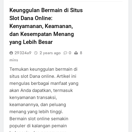
Keunggulan Bermain di Situs
Slot Dana Online:
Kenyamanan, Keamanan,
dan Kesempatan Menang
yang Lebih Besar
29324a9
2 years ago
0
8
mins
Temukan keunggulan bermain di
situs slot Dana online. Artikel ini
mengulas berbagai manfaat yang
akan Anda dapatkan, termasuk
kenyamanan transaksi,
keamanannya, dan peluang
menang yang lebih tinggi.
Bermain slot online semakin
populer di kalangan pemain