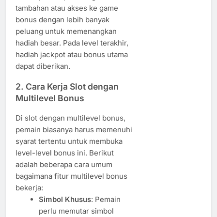
tambahan atau akses ke game
bonus dengan lebih banyak
peluang untuk memenangkan
hadiah besar. Pada level terakhir,
hadiah jackpot atau bonus utama
dapat diberikan.
2.
Cara Kerja Slot dengan
Multilevel Bonus
Di slot dengan multilevel bonus,
pemain biasanya harus memenuhi
syarat tertentu untuk membuka
level-level bonus ini. Berikut
adalah beberapa cara umum
bagaimana fitur multilevel bonus
bekerja:
Simbol Khusus
: Pemain
perlu memutar simbol