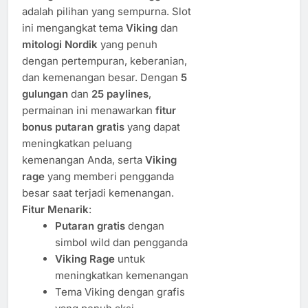
adalah pilihan yang sempurna. Slot
ini mengangkat tema
Viking
dan
mitologi Nordik
yang penuh
dengan pertempuran, keberanian,
dan kemenangan besar. Dengan
5
gulungan
dan
25 paylines
,
permainan ini menawarkan
fitur
bonus putaran gratis
yang dapat
meningkatkan peluang
kemenangan Anda, serta
Viking
rage
yang memberi pengganda
besar saat terjadi kemenangan.
Fitur Menarik
:
Putaran gratis
dengan
simbol wild dan pengganda
Viking Rage
untuk
meningkatkan kemenangan
Tema Viking dengan grafis