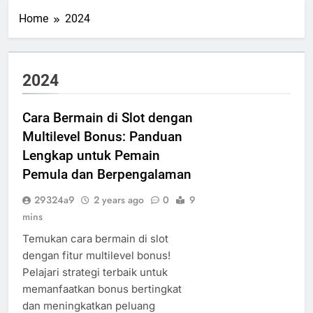
Home
2024
2024
Cara Bermain di Slot dengan
Multilevel Bonus: Panduan
Lengkap untuk Pemain
Pemula dan Berpengalaman
29324a9
2 years ago
0
9
mins
Temukan cara bermain di slot
dengan fitur multilevel bonus!
Pelajari strategi terbaik untuk
memanfaatkan bonus bertingkat
dan meningkatkan peluang