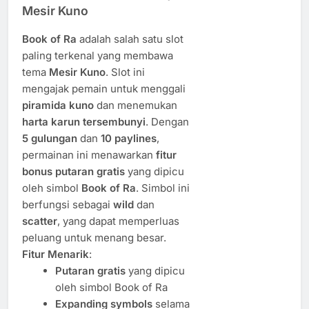
Mesir Kuno
Book of Ra
adalah salah satu slot
paling terkenal yang membawa
tema
Mesir Kuno
. Slot ini
mengajak pemain untuk menggali
piramida kuno
dan menemukan
harta karun tersembunyi
. Dengan
5 gulungan
dan
10 paylines
,
permainan ini menawarkan
fitur
bonus putaran gratis
yang dipicu
oleh simbol
Book of Ra
. Simbol ini
berfungsi sebagai
wild
dan
scatter
, yang dapat memperluas
peluang untuk menang besar.
Fitur Menarik
:
Putaran gratis
yang dipicu
oleh simbol Book of Ra
Expanding symbols
selama