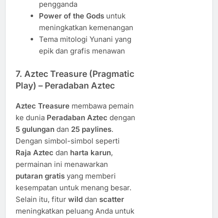
pengganda
Power of the Gods
untuk
meningkatkan kemenangan
Tema mitologi Yunani yang
epik dan grafis menawan
7.
Aztec Treasure (Pragmatic
Play) – Peradaban Aztec
Aztec Treasure
membawa pemain
ke dunia
Peradaban Aztec
dengan
5 gulungan
dan
25 paylines
.
Dengan simbol-simbol seperti
Raja Aztec
dan
harta karun
,
permainan ini menawarkan
putaran gratis
yang memberi
kesempatan untuk menang besar.
Selain itu, fitur
wild
dan
scatter
meningkatkan peluang Anda untuk