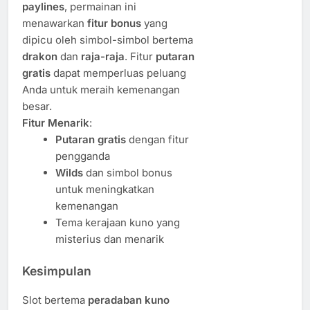
paylines
, permainan ini
menawarkan
fitur bonus
yang
dipicu oleh simbol-simbol bertema
drakon
dan
raja-raja
. Fitur
putaran
gratis
dapat memperluas peluang
Anda untuk meraih kemenangan
besar.
Fitur Menarik
:
Putaran gratis
dengan fitur
pengganda
Wilds
dan simbol bonus
untuk meningkatkan
kemenangan
Tema kerajaan kuno yang
misterius dan menarik
Kesimpulan
Slot bertema
peradaban kuno