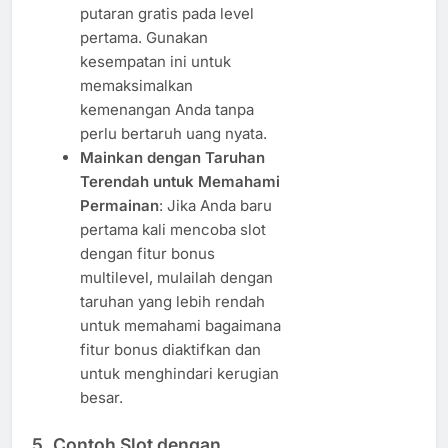
putaran gratis pada level
pertama. Gunakan
kesempatan ini untuk
memaksimalkan
kemenangan Anda tanpa
perlu bertaruh uang nyata.
Mainkan dengan Taruhan
Terendah untuk Memahami
Permainan
: Jika Anda baru
pertama kali mencoba slot
dengan fitur bonus
multilevel, mulailah dengan
taruhan yang lebih rendah
untuk memahami bagaimana
fitur bonus diaktifkan dan
untuk menghindari kerugian
besar.
5.
Contoh Slot dengan