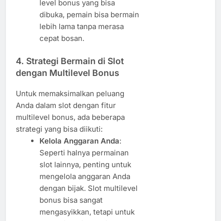
level bonus yang bisa
dibuka, pemain bisa bermain
lebih lama tanpa merasa
cepat bosan.
4.
Strategi Bermain di Slot
dengan Multilevel Bonus
Untuk memaksimalkan peluang
Anda dalam slot dengan fitur
multilevel bonus, ada beberapa
strategi yang bisa diikuti:
Kelola Anggaran Anda
:
Seperti halnya permainan
slot lainnya, penting untuk
mengelola anggaran Anda
dengan bijak. Slot multilevel
bonus bisa sangat
mengasyikkan, tetapi untuk